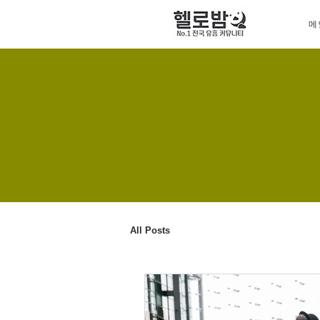
메
All Posts