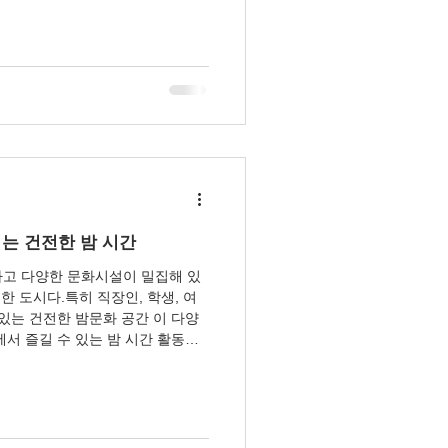
이 성남 밤문화의 장점이다. 성남
도심의 분위기가 뚜렷하게 나뉨 힐
균형 있게 발달 분당권은 고급·세
 구성 교통 접근성이 뛰어나 외지
류가 넓어 목적별 선택이 쉬움 성남
정자·서현 – 세련된 라운지·다이닝
 상권으로, 감각적인 야간 분위기로
이닝바·펍 다수 깔끔한 마사지·힐
랜서·커플 이용 비율이 높음 고급
는 건전한 밤 시간
고 다양한 문화시설이 밀집해 있
한 도시다.특히 직장인, 학생, 여
있는 건전한 밤문화 공간 이 다양
서 즐길 수 있는 밤 시간 활동과
 중심가 라운지와 카페 수원 중심가
카페와 와인 바, 소규모 바 등이 모
기며 친구, 연인과 함께 대화를 나
 음악과 조명으로 감성적인 분위기
연이나 이벤트가 진행되는 곳도 있