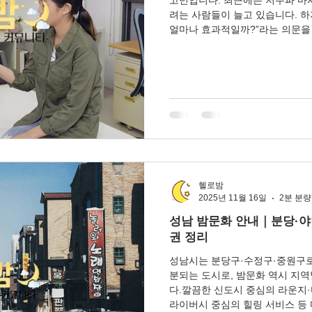
려는 사람들이 늘고 있습니다. 
얼마나 효과적일까?”라는 의문을 
서는 저주파 마사지의 원리, 근육
항까지 자세히 정리했습니다. 저
마사지기는 근육에 미세한 전기 
는 장치입니다.주로 사용되는 방식
신경자극) : 통증 신호를 억제하여
극) : 근육을 자극하여 혈액순환 
마사지는 근육을 직접 풀어주고 
동시에 제공합니다. 저주파 마사
순환 개선 저주파 자극으로 근육
혈액순환이 촉진
헬로밤
2025년 11월 16일
2분 분량
성남 밤문화 안내｜분당·야
권 정리
성남시는 분당구·수정구·중원구로
분되는 도시로, 밤문화 역시 지
다.깔끔한 신도시 중심의 라운지·
라이버시 중심의 힐링 서비스 등