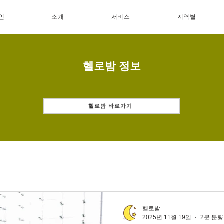
인
소개
서비스
지역별
헬로밤 정보
헬로밤 바로가기
헬로밤
2025년 11월 19일
2분 분량