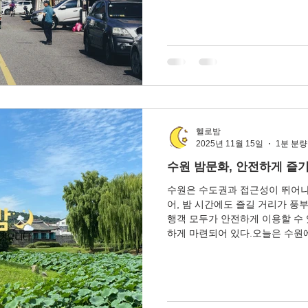
어 목적에 따라 선택하기 쉬운 것
밤문화의 전체적 특징 신도시·구
링·스파·마사지와 주점·라운지가 
련형, 성남 원도심은 실속·대중형
방문객도 이용하기 편리 업종 종
주요 밤문화 지역 안내 1. 분당 
중심 상권 분당을 대표하는 고급
유명하다. 트렌디한 라운지바·다
링 서비스 비중 높음 직장인·프리
헬로밤
스럽고 안정된
2025년 11월 15일
1분 분량
수원 밤문화, 안전하게 즐기
수원은 수도권과 접근성이 뛰어나
어, 밤 시간에도 즐길 거리가 풍부
행객 모두가 안전하게 이용할 수 
하게 마련되어 있다.오늘은 수원에
추천 코스를 정리했다. 1. 수원
는 접근성이 뛰어나며, 라운지형 
여 있다.음료와 간단한 안주를 즐
누기에 적합하며, 일부 라운지는
를 연출한다.주말에는 라이브 공