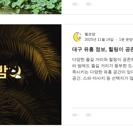
어 활기찬 밤 시간을 경험할 수 있
원에는 단순한 음주 시설 외에도 
는 공간이 많다.보드게임 카페, 
등은 날씨나 시간대에 상관없이 
과 함
헬로밤
2025년 11월 14일
1분 분량
대구 유흥 정보, 힐링이 공
다양한 즐길 거리와 힐링이 공존
라 밤에도 즐길 거리가 풍부한 도
족시키는 다양한 유흥 공간이 있다.
공간, 스파·마사지 등 선택지가
에 최적의 환경을 제공한다. 1. 
권에는 활기 넘치는 클럽과 나이트가 밀집
브 음악, 다양한 음료와 안주가
은 사람들에게 적합하다.특히 금
방문객으로 활기찬 분위기를 경험할
조용하고 프라이빗한 공간에서 
다양한 바와 펍을 추천한다.와인바
펍 등다양한 선택지로 분위기와 취