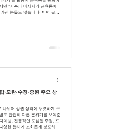
하지만 “저주파 마사지가 근육통에
가진 분들도 많습니다. 이번 글에
통 완화 효과, 사용 방법과 주의사
주파 마사지란 무엇인가? 저주파
자극을 주어 수축과 이완을 유도 하
은 다음과 같습니다. TENS (경피
 근육통 완화 EMS (전기근육자
개선 및 피로물질 제거 즉, 저주파
통증을 완화 하는 두 가지 기능을
지가 근육통에 효과적인 이유 혈액
이 미세하게 수축하고 이완되면서
탑·모란·수정·중원 주요 상
 나뉘어 상권 성격이 뚜렷하게 구
역별로 완전히 다른 분위기를 보여준
다이닝, 전통적인 도심형 주점, 프
 다양한 형태가 조화롭게 분포해 있