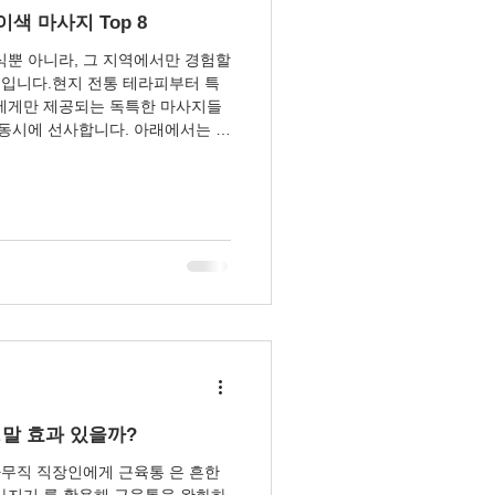
이색 마사지 Top 8
식뿐 아니라, 그 지역에서만 경험할
것입니다.현지 전통 테라피부터 특
에게만 제공되는 독특한 마사지들
 동시에 선사합니다. 아래에서는 해
 있는 이색 마사지 종류와 특징 을
 1. 타이 전통 마사지 – 여행자에
국의 대표 마사지로 손·팔꿈치·무릎
로를 풀어주는 전신 교정 테라피
복 최고 시원함과 개운함이 강함 가
반이라 유연성 증가 2. 발리니즈
 이국적 힐링 발리, 하와이 등 휴
오일 테라피.아로마 향과 깊은 롱
정말 효과 있을까?
사무직 직장인에게 근육통 은 흔한
사지기 를 활용해 근육통을 완화하