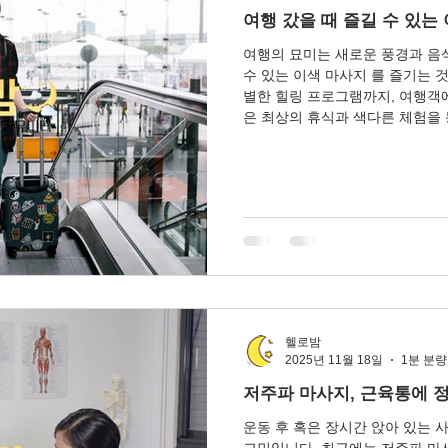
여행 갔을 때 즐길 수 있는 
여행의 묘미는 새로운 풍경과 음
수 있는 이색 마사지 를 즐기는 
별한 힐링 프로그램까지, 여행객
은 최상의 휴식과 색다른 체험을
외 여행·국내 여행 모두에서 인기
한눈에 볼 수 있도록 정리했습니다.
게 가장 인기 있는 필수 코스 태
·스트레칭을 활용해몸의 깊은 피
입니다. ✔ 특징 여행자 피로 회
격 대비 만족도 높음 스트레칭 기
마사지 – 휴양지 느낌 그대로 받는
양지에서 가장 사랑받는 독특한 
스트로크가 합쳐져 감성 힐링 효과가 강합니다. ✔ 특징 전신 릴렉
스 감
헬로밤
2025년 11월 18일
1분 분량
저주파 마사지, 근육통에 
운동 후 혹은 장시간 앉아 있는 
고민입니다. 최근에는 저주파 마