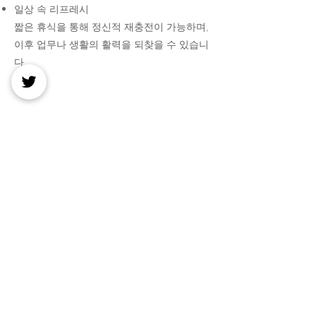
일상 속 리프레시
짧은 휴식을 통해 정신적 재충전이 가능하며,
이후 업무나 생활의 활력을 되찾을 수 있습니
다.
결론
휴게텔은 짧은 시간 동안 프라이빗하게 쉴 수
있는 도심 속 힐링 공간입니다. 마사지와 함께
하는 다양한 휴식 프로그램은 육체적 피로는
물론 정신적인 긴장까지 풀어주며, 현대인의
일상에 꼭 필요한 리프레시 타임을 제공합니
다.
헬로밤
에서 나만의 휴식 공간, 휴게텔을
경험해보세요!