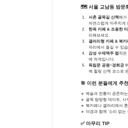
🗺️ 서울 교남동 밤문
서촌 골목길 산책
해가
자연스럽게 마주치게 
한옥 카페 & 조용한 
리해보세요.
갤러리형 카페 & 북카
자리에서 즐길 수 있습
감성 수제맥주 펍
작은
에 적격입니다.
독립문 공원~경희궁 
께 힐링 산책 코스로 
🎯 이런 분들에게 추
🔹 예술과 전통이 공존하는
🔹 골목 탐방형 데이트, 
🔹 북카페나 갤러리에서 
🔹 야경과 함께 ‘소리 없
✅ 마무리 TIP