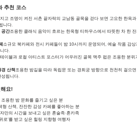
화 추천 코스
 지고 조명이 켜진 서촌 끝자락의 교남동 골목을 걷다 보면 고요한 한옥과
됩니다.
티 공간
조용한 클래식 음악이 흐르는 한옥형 티하우스에서 따뜻한 차 한 잔
페
소규모 북카페와 전시 카페들이 밤 10시까지 운영되어, 예술 작품 감상
니다.
 테이블과 로컬 아티스트 포스터가 어우러진 골목 맥주 펍은 조용한 분위기
야경 산책
조용한 밤길을 따라 독립문 또는 경희궁 방향으로 천천히 걸으면
완성됩니다.
천해요!
 조용한 밤 문화를 즐기고 싶은 분
사색형 산책, 잔잔한 감성 카페를 좋아하는 분
혼자만의 시간을 보내고 싶은 혼술족·혼카족
는 위로’를 받고 싶은 힐링 지향형 여행자