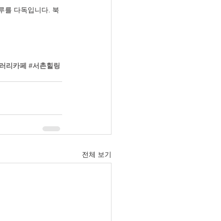
루를 다독입니다. 북
갤러리카페
#서촌힐링
전체 보기