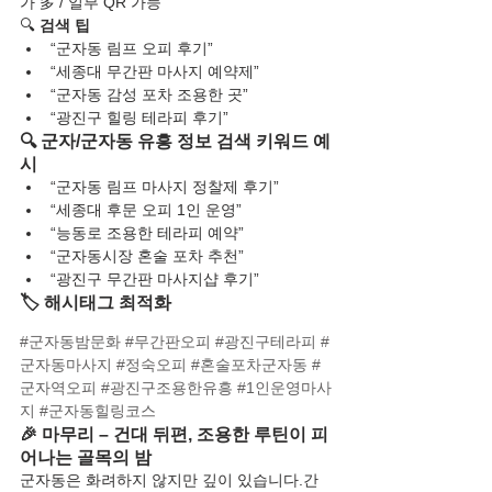
가 多 / 일부 QR 가능
🔍 
검색 팁
“군자동 림프 오피 후기”
“세종대 무간판 마사지 예약제”
“군자동 감성 포차 조용한 곳”
“광진구 힐링 테라피 후기”
🔍 군자/군자동 유흥 정보 검색 키워드 예
시
“군자동 림프 마사지 정찰제 후기”
“세종대 후문 오피 1인 운영”
“능동로 조용한 테라피 예약”
“군자동시장 혼술 포차 추천”
“광진구 무간판 마사지샵 후기”
🏷️ 해시태그 최적화
#군자동밤문화
#무간판오피
#광진구테라피
#
군자동마사지
#정숙오피
#혼술포차군자동
#
군자역오피
#광진구조용한유흥
#1인운영마사
지
#군자동힐링코스
🎉 마무리 – 건대 뒤편, 조용한 루틴이 피
어나는 골목의 밤
군자동은 화려하지 않지만 깊이 있습니다.간