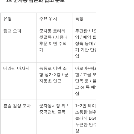
🗺️ 군자동 밤문화 업소 분포
유형
주요 위치
특징
림프 오피
군자동 로터리 
무간판 / 1인 운
뒷골목 / 세종대 
영 / 예약 필수 / 
후문 이면 주택
정숙 응대 / 후
가
기 기반 단골 유
입
테라피 마사지
능동로 이면 소
아로마+림프 복
형 상가 2층 / 군
합 / 고급 오일 / 
자동초 인근
단독 룸 / 블로
그 or 톡 예약 중
심
혼술 감성 포차
군자동시장 뒤 / 
1~2인 테이블 / 
중곡천변 골목
조용한 분위기 / 
클래식 BGM / 
푸근한 안주 구
성