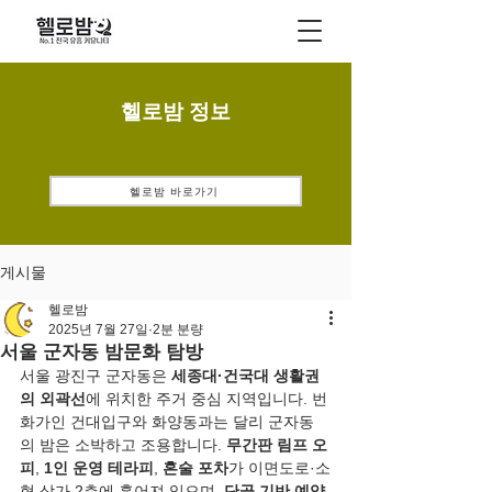
헬로밤 정보
헬로밤 바로가기
게시물
헬로밤
2025년 7월 27일
2분 분량
서울 군자동 밤문화 탐방
서울 광진구 군자동은 
세종대·건국대 생활권
의 외곽선
에 위치한 주거 중심 지역입니다. 번
화가인 건대입구와 화양동과는 달리 군자동
의 밤은 소박하고 조용합니다. 
무간판 림프 오
피
, 
1인 운영 테라피
, 
혼술 포차
가 이면도로·소
형 상가 2층에 흩어져 있으며, 
단골 기반 예약