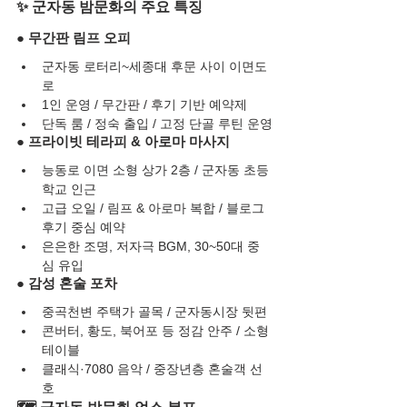
✨ 군자동 밤문화의 주요 특징
● 무간판 림프 오피
군자동 로터리~세종대 후문 사이 이면도
로
1인 운영 / 무간판 / 후기 기반 예약제
단독 룸 / 정숙 출입 / 고정 단골 루틴 운영
● 프라이빗 테라피 & 아로마 마사지
능동로 이면 소형 상가 2층 / 군자동 초등
학교 인근
고급 오일 / 림프 & 아로마 복합 / 블로그 
후기 중심 예약
은은한 조명, 저자극 BGM, 30~50대 중
심 유입
● 감성 혼술 포차
중곡천변 주택가 골목 / 군자동시장 뒷편
콘버터, 황도, 북어포 등 정감 안주 / 소형 
테이블
클래식·7080 음악 / 중장년층 혼술객 선
호