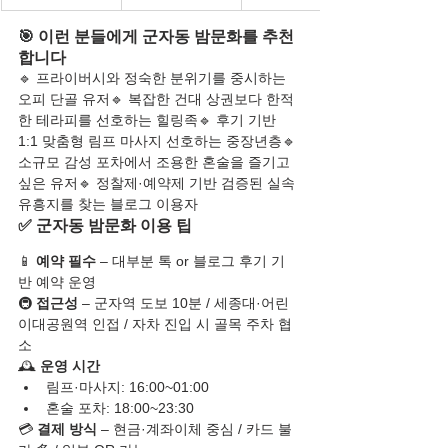
🎯 이런 분들에게 군자동 밤문화를 추천
합니다
🔹 프라이버시와 정숙한 분위기를 중시하는 
오피 단골 유저🔹 복잡한 건대 상권보다 한적
한 테라피를 선호하는 힐링족🔹 후기 기반 
1:1 맞춤형 림프 마사지 선호하는 중장년층🔹 
소규모 감성 포차에서 조용한 혼술을 즐기고 
싶은 유저🔹 정찰제·예약제 기반 검증된 실속 
유흥지를 찾는 블로그 이용자
✅ 군자동 밤문화 이용 팁
📱 
예약 필수
 – 대부분 톡 or 블로그 후기 기
반 예약 운영
🚇 
접근성
 – 군자역 도보 10분 / 세종대·어린
이대공원역 인접 / 자차 진입 시 골목 주차 협
소
🕰️ 
운영 시간
림프·마사지: 16:00~01:00
혼술 포차: 18:00~23:30
💳 
결제 방식
 – 현금·계좌이체 중심 / 카드 불