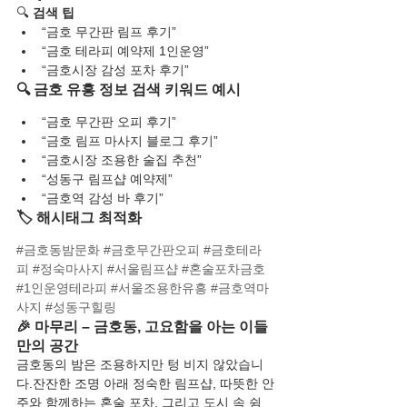
🔍 
검색 팁
“금호 무간판 림프 후기”
“금호 테라피 예약제 1인운영”
“금호시장 감성 포차 후기”
🔍 금호 유흥 정보 검색 키워드 예시
“금호 무간판 오피 후기”
“금호 림프 마사지 블로그 후기”
“금호시장 조용한 술집 추천”
“성동구 림프샵 예약제”
“금호역 감성 바 후기”
🏷️ 해시태그 최적화
#금호동밤문화
#금호무간판오피
#금호테라
피
#정숙마사지
#서울림프샵
#혼술포차금호
#1인운영테라피
#서울조용한유흥
#금호역마
사지
#성동구힐링
🎉 마무리 – 금호동, 고요함을 아는 이들
만의 공간
금호동의 밤은 조용하지만 텅 비지 않았습니
다.잔잔한 조명 아래 정숙한 림프샵, 따뜻한 안
주와 함께하는 혼술 포차, 그리고 도시 속 쉼