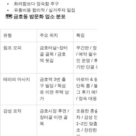
화려함보다 정숙함 추구
유흥비용 합리적 / 실거주자 밀집
🗺️ 금호동 밤문화 업소 분포
유형
주요 위치
특징
림프 오피
금호터널~장터
무간판 / 정찰제 
골 골목 / 금호
/ 예약 필수 / 1
역 뒷길
인 운영 / 후기 
기반 단골 유입
테라피 마사지
금호역 3번 출
아로마 & 림프 / 
구 빌딩 / 뚝섬
단독 룸 / 블로
로 이면 주택 상
그 후기 예약제 
가
/ 정숙 대응
감성 포차
금호시장 후면 / 
조용한 혼술 포
장터골 이면 골
차 / 감성 안주 / 
목
1~2인 맞춤 구
조 / 잔잔한 분위