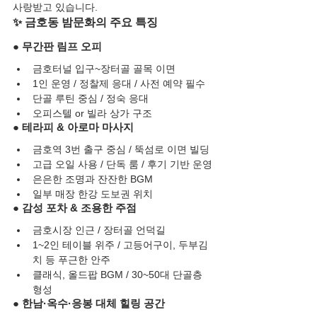
사랑받고 있습니다.
✨ 금호동 밤문화의 주요 특징
● 무간판 림프 오피
금호터널 입구~장터골 골목 이면
1인 운영 / 정찰제 응대 / 사전 예약 필수
단골 루틴 중심 / 정숙 응대
오피스텔 or 빌라 상가 구조
● 테라피 & 아로마 마사지
금호역 3번 출구 중심 / 뚝섬로 이면 빌딩
고급 오일 사용 / 단독 룸 / 후기 기반 운영
은은한 조명과 잔잔한 BGM
일부 매장 한강 도보권 위치
● 감성 포차 & 조용한 주점
금호시장 인근 / 장터골 언덕길
1~2인 테이블 위주 / 고등어구이, 두부김
치 등 푸근한 안주
클래식, 올드팝 BGM / 30~50대 단골층 
형성
● 한남·옥수·응봉 대체 힐링 공간