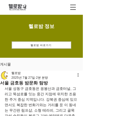
헬로밤 정보
헬로밤 바로가기
게시물
헬로밤
2025년 7월 27일
2분 분량
서울 금호동 밤문화 탐방
서울 성동구 금호동은 응봉산과 금호터널, 그
리고 뚝섬로를 잇는 중간 지점에 위치한 조용
한 주거 중심 지역입니다. 강북권 중심에 있으
면서도 복잡한 번화가와는 거리를 둔 이 동네
는 무간판 림프샵, 소형 테라피, 그리고 골목 
감성 술집들이 블로그 기반 예약제로 단골층