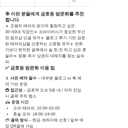
기
🎯 이런 분들에게 금호동 밤문화를 추천
합니다
🔹 조용히 테라피 받으며 힐링하고 싶은 
30~50대 직장인🔹 프라이버시가 중요한 무간
판 림프샵 단골 유저🔹 블로그 후기 기반 검증
된 테라피샵을 선호하는 신중형 유저🔹 번화
가보다 한적한 골목에서 술 한 잔 하고 싶은 혼
술러🔹 응봉·옥수 상권의 대체지를 찾는 실속
파
✅ 금호동 밤문화 이용 팁
📱 
사전 예약 필수
 – 대부분 블로그 or 톡 예
약 기반 운영
🚇 
접근성
 – 금호역 도보 5분 내 / 자차 진입 
시 골목 주차 협소
🕰️ 
운영 시간
오피·테라피: 15:00~01:00
혼술 포차: 18:00~24:00
💳 
결제 방식
 – 현금·계좌이체 선호 / 일부 매
장 QR결제 가능