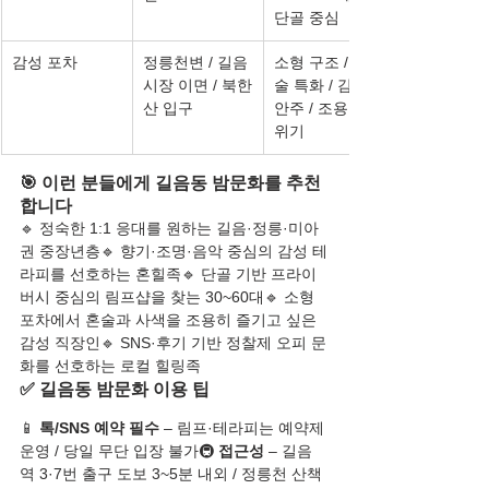
단골 중심
감성 포차
정릉천변 / 길음
소형 구조 / 혼
시장 이면 / 북한
술 특화 / 감성 
산 입구
안주 / 조용한 분
위기
🎯 이런 분들에게 길음동 밤문화를 추천
합니다
🔹 정숙한 1:1 응대를 원하는 길음·정릉·미아
권 중장년층🔹 향기·조명·음악 중심의 감성 테
라피를 선호하는 혼힐족🔹 단골 기반 프라이
버시 중심의 림프샵을 찾는 30~60대🔹 소형 
포차에서 혼술과 사색을 조용히 즐기고 싶은 
감성 직장인🔹 SNS·후기 기반 정찰제 오피 문
화를 선호하는 로컬 힐링족
✅ 길음동 밤문화 이용 팁
📱 
톡/SNS 예약 필수
 – 림프·테라피는 예약제 
운영 / 당일 무단 입장 불가🚇 
접근성
 – 길음
역 3·7번 출구 도보 3~5분 내외 / 정릉천 산책