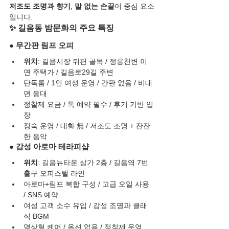
저조도 조명과 향기
, 
말 없는 손끝
이 중심 요소
입니다.
✨ 길음동 밤문화의 주요 특징
● 무간판 림프 오피
위치
: 길음시장 뒤편 골목 / 정릉천변 이
면 주택가 / 길음로29길 주변
단독룸 / 1인 여성 운영 / 간판 없음 / 비대
면 응대
정찰제 요금 / 톡 예약 필수 / 후기 기반 입
장
정숙 운영 / 대화 無 / 저조도 조명 + 잔잔
한 음악
● 감성 아로마 테라피샵
위치
: 길음뉴타운 상가 2층 / 길음역 7번 
출구 오피스텔 라인
아로마+림프 복합 구성 / 고급 오일 사용 
/ SNS 예약
여성 고객 소수 유입 / 감성 조명과 클래
식 BGM
명상형 케어 / 옵션 없음 / 정찰제 운영