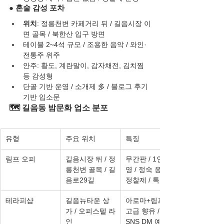
● 혼술 감성 포차
위치
: 정릉천변 카페거리 뒤 / 길음시장 이
면 골목 / 북한산 입구 방면
테이블 2~4석 규모 / 조용한 음악 / 와인·
전통주 위주
안주: 황도, 계란말이, 감자채전, 김치찜 
등 감성형
단골 기반 운영 / 소개제 多 / 블로그 후기 
기반 입소문
🗺️ 길음동 밤문화 업소 분포
유형
주요 위치
특징
림프 오피
길음시장 뒤 / 정
무간판 / 1인 운
릉천변 골목 / 길
영 / 정숙 응대 / 
음로29길
정찰제 / 톡 예약
테라피샵
길음뉴타운 상
아로마+림프 / 
가 / 오피스텔 라
고급 향유 / 
인
SNS DM 예약 / 