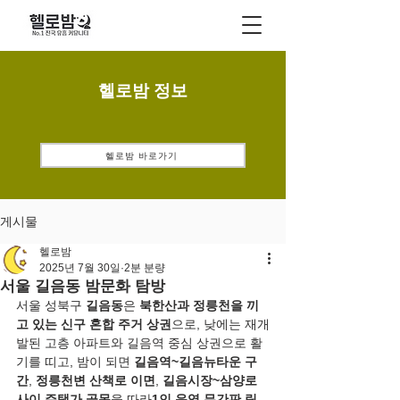
헬로밤 정보
헬로밤 바로가기
게시물
헬로밤
2025년 7월 30일
2분 분량
서울 길음동 밤문화 탐방
서울 성북구 
길음동
은 
북한산과 정릉천을 끼
고 있는 신구 혼합 주거 상권
으로, 낮에는 재개
발된 고층 아파트와 길음역 중심 상권으로 활
기를 띠고, 밤이 되면 
길음역~길음뉴타운 구
간
, 
정릉천변 산책로 이면
, 
길음시장~삼양로 
사이 주택가 골목
을 따라
1인 운영 무간판 림