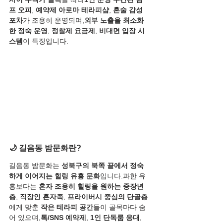
프 오피
, 
예약제 아로마 테라피샵
, 
혼술 감성 
포차
가 조용히 운영되며,
외부 노출을 최소화
한 정숙 운영
, 
정찰제 요금제
, 
비대면 입장 시
스템
이 특징입니다.
🌙 길음동 밤문화란?
길음동 밤문화는 
성북구의 북쪽 끝에서 정숙
하게 이어지는 힐링 유흥 문화
입니다.과한 유
흥보다는 
혼자 조용히 힐링을 원하는 중장년
층
, 
직장인 혼자족
, 
프라이버시 중심의 단골층
에게 맞춘 
작은 테라피 공간
들이 골목마다 숨
어 있으며,
톡/SNS 예약제
, 
1인 단독룸 응대
, 