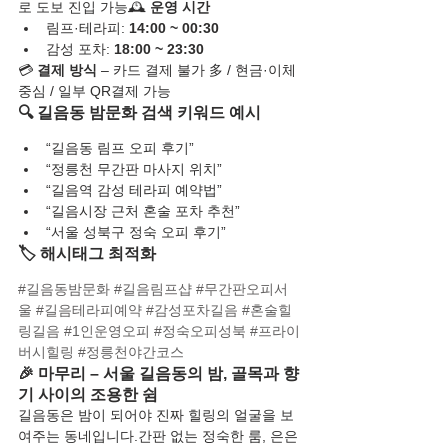
로 도보 진입 가능🕰️ 
운영 시간
림프·테라피: 
14:00 ~ 00:30
감성 포차: 
18:00 ~ 23:30
💳 
결제 방식
 – 카드 결제 불가 多 / 현금·이체 
중심 / 일부 QR결제 가능
🔍 길음동 밤문화 검색 키워드 예시
“길음동 림프 오피 후기”
“정릉천 무간판 마사지 위치”
“길음역 감성 테라피 예약법”
“길음시장 근처 혼술 포차 추천”
“서울 성북구 정숙 오피 후기”
🏷️ 해시태그 최적화
#길음동밤문화
#길음림프샵
#무간판오피서
울
#길음테라피예약
#감성포차길음
#혼술힐
링길음
#1인운영오피
#정숙오피성북
#프라이
버시힐링
#정릉천야간코스
🎉 마무리 – 서울 길음동의 밤, 골목과 향
기 사이의 조용한 쉼
길음동은 밤이 되어야 진짜 힐링의 얼굴을 보
여주는 동네입니다.간판 없는 정숙한 룸, 은은