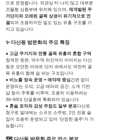
으로 운영됩니다. 외관상 티 나지 않고 대부분 
건물형 상층부에 위치해 있으며, 
재개발된 주
거단지와 오래된 골목 상권이 유기적으로 연
결
되어 조용하지만 밀도 있는 유흥 구조를 가
지고 있습니다.
✨ 다산동 밤문화의 주요 특징
● 
고급 주거지와 전통 골목 유흥의 혼합 구역
청계천 뒷편, 약수역 라인까지 이어지는 다산
동은 모던한 아파트 단지 속에서도 여전히 골
목 유흥이 함께 숨 쉬는 구조입니다.
● 
비노출 정숙 운영 + 예약제 중심
간판 없이 
운영되는 오피, 고급 테라피 공간, 소개 기반 
샵 등이 주류를 이루며, 조용히 이용하려는 
30~50대 단골층에 특화되어 있습니다.
● 
혼술 포차와 감성 주점도 일부 분포
다산로·
청구로 일대에는 소규모 소주방, 2인 전용 술
집이 조용히 운영되고 있어 ‘단정한 음주’가 가
능합니다.
🗺️ 다산동 밤문화 주요 업소 분포