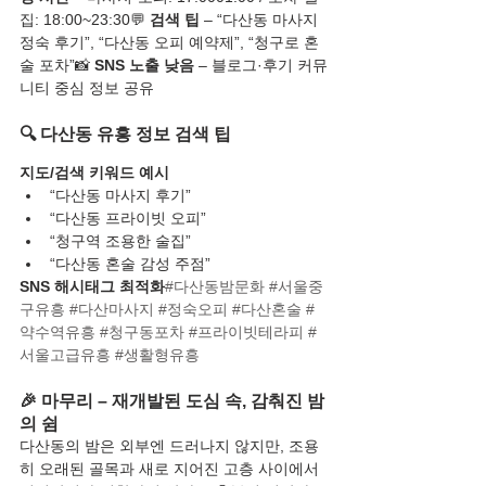
집: 18:00~23:30💬 
검색 팁
 – “다산동 마사지 
정숙 후기”, “다산동 오피 예약제”, “청구로 혼
술 포차”📸 
SNS 노출 낮음
 – 블로그·후기 커뮤
니티 중심 정보 공유
🔍 다산동 유흥 정보 검색 팁
지도/검색 키워드 예시
“다산동 마사지 후기”
“다산동 프라이빗 오피”
“청구역 조용한 술집”
“다산동 혼술 감성 주점”
SNS 해시태그 최적화
#다산동밤문화
#서울중
구유흥
#다산마사지
#정숙오피
#다산혼술
#
약수역유흥
#청구동포차
#프라이빗테라피
#
서울고급유흥
#생활형유흥
🎉 마무리 – 재개발된 도심 속, 감춰진 밤
의 쉼
다산동의 밤은 외부엔 드러나지 않지만, 조용
히 오래된 골목과 새로 지어진 고층 사이에서 