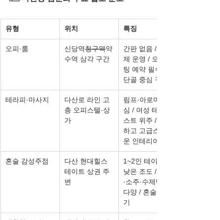
유형
위치
특징
오피·룸
신당역
청구역
약
간판 없음 / 정찰
수역 삼각 구간
제 운영 / 오픈채
팅 예약 필수 / 
단골 중심 구조
테라피·마사지
다산로 라인 고
림프·아로마 중
층 오피스텔·상
심 / 여성 테라피
가
스트 위주 / 정숙
하고 고급스러
운 인테리어
혼술 감성주점
다산 현대힐스
1~2인 테이블 / 
테이트 상권 주
낮은 조도 / 와인
변
·소주·수제맥주 
다양 / 혼술족 인
기