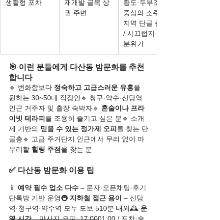
생활형 포차
재개발 골목 상
황도·두부조림 
권 주변
중심의 소주방 / 
지역 단골 중심 
/ 시끄럽지 않은 
분위기
🎯 이런 분들에게 다산동 밤문화를 추천
합니다
🔹 번화함보다 
정숙하고 고급스러운 유흥
을 
원하는 30~50대 직장인🔹 청구·약수·신당역 
인근 거주자 및 출장 숙박자🔹 
혼술이나 프라
이빗 테라피
를 조용히 즐기고 싶은 분🔹 소개
제 기반의 
믿을 수 있는 정가제 오피
를 찾는 단
골층🔹 고급 주거단지 인근에서 무리 없이 마
무리할 
힐링 주점
을 찾는 분
✅ 다산동 밤문화 이용 팁
📱 
예약 필수 업소 다수
 – 문자·오픈채팅·후기 
단톡방 기반 운영🚇 
지하철 접근 용이
 – 신당
역·청구역·약수역 모두 도보 5
10분 내외🕰️ 
운
영 시간
 – 마사지·오피: 17:00
01:00 / 포차·술