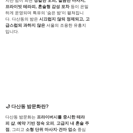
지만 밤이 되면 
정갈한 오피, 깔끔한 마사지, 
프라이빗 테라피, 혼술형 감성 포차
 등이 은밀
하게 운영되며 특유의 ‘숨은 밤’이 펼쳐집니
다. 다산동의 밤은 
시끄럽지 않되 정제되고, 고
급스럽되 과하지 않은
 서울의 조용한 유흥지
입니다.
🌙 다산동 밤문화란?
다산동 밤문화는 
프라이버시를 중시한 테라
피 샵
, 
예약 기반 정숙 오피
, 
고급지 내 혼술 주
점
, 그리고 
소형 단위 마사지·건마 업소
 중심