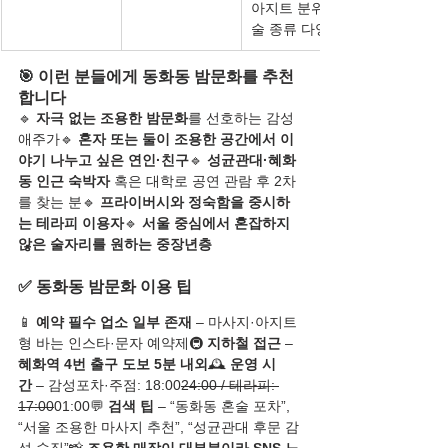
아지트 분위기 / 
술 종류 다양
🎯 이런 분들에게 동화동 밤문화를 추천
합니다
🔹 
자극 없는 조용한 밤문화
를 선호하는 감성 
애주가🔹 
혼자 또는 둘이 조용한 공간에서 이
야기 나누고 싶은 연인·친구
🔹 
성균관대·혜화
동 인근 숙박자
 혹은 대학로 공연 관람 후 2차
를 찾는 분🔹 
프라이버시와 정숙함을 중시하
는 테라피 이용자
🔹 
서울 중심에서 혼잡하지 
않은 술자리를 원하는 중장년층
✅ 동화동 밤문화 이용 팁
📱 
예약 필수 업소 일부 존재
 – 마사지·아지트
형 바는 인스타·문자 예약제🚇 
지하철 접근
 – 
혜화역 4번 출구 도보 5분 내외
🕰️ 
운영 시
간
 – 감성포차·주점: 18:00
24:00 / 테라피: 
17:00
01:00💬 
검색 팁
 – “동화동 혼술 포차”, 
“서울 조용한 마사지 추천”, “성균관대 후문 감