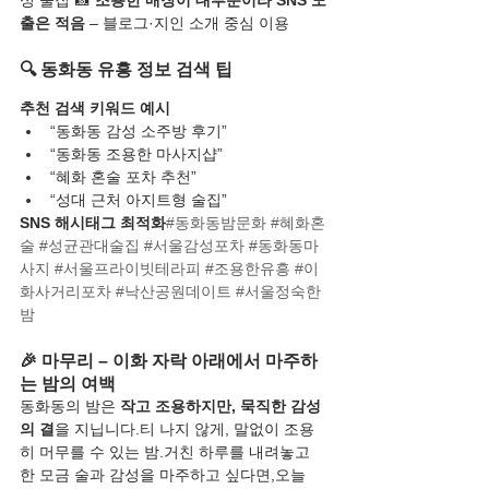
성 술집”📸 
조용한 매장이 대부분이라 SNS 노
출은 적음
 – 블로그·지인 소개 중심 이용
🔍 동화동 유흥 정보 검색 팁
추천 검색 키워드 예시
“동화동 감성 소주방 후기”
“동화동 조용한 마사지샵”
“혜화 혼술 포차 추천”
“성대 근처 아지트형 술집”
SNS 해시태그 최적화
#동화동밤문화
#혜화혼
술
#성균관대술집
#서울감성포차
#동화동마
사지
#서울프라이빗테라피
#조용한유흥
#이
화사거리포차
#낙산공원데이트
#서울정숙한
밤
🎉 마무리 – 이화 자락 아래에서 마주하
는 밤의 여백
동화동의 밤은 
작고 조용하지만, 묵직한 감성
의 결
을 지닙니다.티 나지 않게, 말없이 조용
히 머무를 수 있는 밤.거친 하루를 내려놓고 
한 모금 술과 감성을 마주하고 싶다면,오늘 