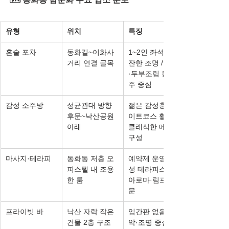
유형
위치
특징
혼술 포차
동화길~이화사
1~2인 좌석 / 잔
거리 연결 골목
잔한 조명 / 황도
·두부조림 등 안
주 중심
감성 소주방
성균관대 방향 
젊은 감성층 / 데
후문~낙산공원 
이트코스 활용 / 
아래
클래식한 메뉴 
구성
마사지·테라피
동화동 저층 오
예약제 운영 / 여
피스텔 내 조용
성 테라피스트 / 
한 룸
아로마·림프 전
문
프라이빗 바
낙산 자락 작은 
입간판 없음 / 음
건물 2층 구조
악·조명 중심의 