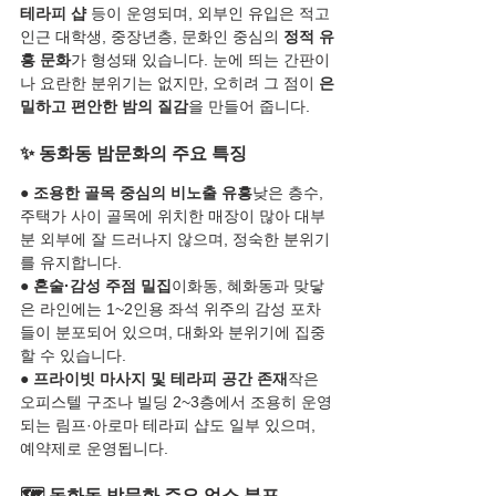
테라피 샵
 등이 운영되며, 외부인 유입은 적고 
인근 대학생, 중장년층, 문화인 중심의 
정적 유
흥 문화
가 형성돼 있습니다. 눈에 띄는 간판이
나 요란한 분위기는 없지만, 오히려 그 점이 
은
밀하고 편안한 밤의 질감
을 만들어 줍니다.
✨ 동화동 밤문화의 주요 특징
● 
조용한 골목 중심의 비노출 유흥
낮은 층수, 
주택가 사이 골목에 위치한 매장이 많아 대부
분 외부에 잘 드러나지 않으며, 정숙한 분위기
를 유지합니다.
● 
혼술·감성 주점 밀집
이화동, 혜화동과 맞닿
은 라인에는 1~2인용 좌석 위주의 감성 포차
들이 분포되어 있으며, 대화와 분위기에 집중
할 수 있습니다.
● 
프라이빗 마사지 및 테라피 공간 존재
작은 
오피스텔 구조나 빌딩 2~3층에서 조용히 운영
되는 림프·아로마 테라피 샵도 일부 있으며, 
예약제로 운영됩니다.
🗺️ 동화동 밤문화 주요 업소 분포