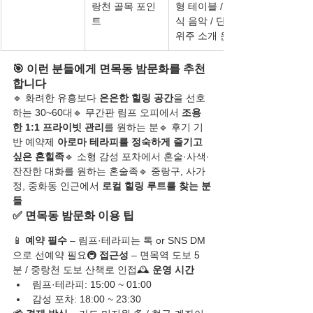
랑천 골목 포인
형 테이블 / 클래
트
식 음악 / 단골 
위주 소개 운영
🎯 이런 분들에게 면목동 밤문화를 추천
합니다
🔹 화려한 유흥보다 
은은한 힐링 공간
을 선호
하는 30~60대🔹 무간판 림프 오피에서 
조용
한 1:1 프라이빗 관리
를 원하는 분🔹 후기 기
반 예약제 
아로마 테라피를 정숙하게 즐기고 
싶은 혼힐족
🔹 소형 감성 포차에서 혼술·사색·
잔잔한 대화를 원하는 혼술족🔹 중랑구, 사가
정, 중화동 인근에서 
로컬 힐링 루트를 찾는 분
들
✅ 면목동 밤문화 이용 팁
📱 
예약 필수
 – 림프·테라피는 톡 or SNS DM
으로 선예약 필요🚇 
접근성
 – 면목역 도보 5
분 / 중랑천 도보 산책로 인접🕰️ 
운영 시간
림프·테라피: 15:00 ~ 01:00
감성 포차: 18:00 ~ 23:30