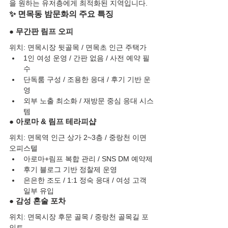
을 원하는 유저층에게 최적화된 지역입니다.
✨ 면목동 밤문화의 주요 특징
● 무간판 림프 오피
위치: 면목시장 뒷골목 / 면목초 인근 주택가
1인 여성 운영 / 간판 없음 / 사전 예약 필
수
단독룸 구성 / 조용한 응대 / 후기 기반 운
영
외부 노출 최소화 / 재방문 중심 응대 시스
템
● 아로마 & 림프 테라피샵
위치: 면목역 인근 상가 2~3층 / 중랑천 이면 
오피스텔
아로마+림프 복합 관리 / SNS DM 예약제
후기 블로그 기반 정찰제 운영
은은한 조도 / 1:1 정숙 응대 / 여성 고객 
일부 유입
● 감성 혼술 포차
위치: 면목시장 후문 골목 / 중랑천 골목길 포
인트