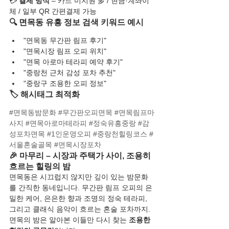
💳 
결제 방식
 – 카드 미지원 多 / 현금·계좌이
체 / 일부 QR 간편결제 가능
🔍 면목동 유흥 정보 검색 키워드 예시
"면목동 무간판 림프 후기"
"면목시장 림프 오피 위치"
"면목 아로마 테라피 예약 후기"
"중랑천 근처 감성 포차 추천"
"중랑구 조용한 오피 정보"
🏷️ 해시태그 최적화
#면목동밤문화
#무간판오피면목
#면목림프마
사지
#면목아로마테라피
#정숙유흥중랑
#감
성포차면목
#1인운영오피
#중랑천힐링코스
#
서울혼술골목
#면목시장포차
🎉 마무리 – 시장과 주택가 사이, 조용히 
흐르는 힐링의 밤
면목동은 시끄럽지 않지만 깊이 있는 밤문화
를 간직한 동네입니다. 무간판 림프 오피의 은
밀한 케어, 은은한 향과 조명의 정숙 테라피, 
그리고 클래식 음악이 흐르는 혼술 포차까지. 
면목의 밤은 알아본 이들만 다시 찾는 
조용한 