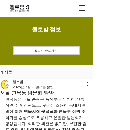
헬로밤 정보
헬로밤 바로가기
게시물
헬로밤
2025년 7월 29일
2분 분량
서울 면목동 밤문화 탐방
면목동은 서울 중랑구 중심부에 위치한 전통
적인 주거 상권으로, 낮에는 조용한 동네지만 
밤이 되면 
면목시장 뒷골목과 면목로 이면 주
택가
를 중심으로 조용하고 은밀한 밤문화가 
형성됩니다. 화려한 외관은 없지만, 
무간판 림
프 오피
, 
SNS 예약제 테라피샵
, 
감성 혼술 포