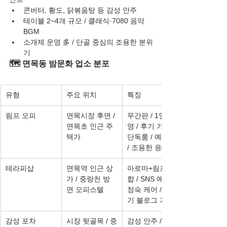
콘버터, 황도, 닭볶음탕 등 감성 안주
테이블 2~4개 규모 / 클래식·7080 음악 
BGM
소개제 운영 多 / 단골 중심의 조용한 분위
기
🗺️ 면목동 밤문화 업소 분포
유형
주요 위치
특징
림프 오피
면목시장 후면 / 
무간판 / 1인 운
면목초 인근 주
영 / 후기 기반 / 
택가
단독룸 / 예약제 
/ 조용한 응대
테라피샵
면목역 인근 상
아로마+림프 복
가 / 중랑천 방
합 / SNS 예약 / 
면 오피스텔
정숙 케어 / 후
기 블로그 기반
감성 포차
시장 뒷골목 / 중
감성 안주 / 소