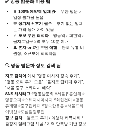
✅ 명동 밤문화 이용 팁
📱 
100% 예약제 업체 多
 – 무단 방문 시 
입장 불가율 높음
💬 
정가제 + 후기 필수
 – 후기 없는 업체
는 가격·응대 차이 있음
🚶 
도보 루틴 최적화
 – 명동역↔회현역↔
을지로입구 3역 모두 10분 이내
👤 
혼자 or 2인 루틴 적합
 – 단체 유흥 비
권장, 소규모에 최적화됨
🔍 명동 밤문화 정보 검색 팁
지도 검색어 예시
:“명동 마사지 정숙 후기”, 
“명동 오피 후기 모음”, “을지로 립카페 후기”, 
“서울 중구 스웨디시 예약”
SNS 해시태그
:#명동밤문화 
#서울유흥업체
#
명동오피
#스웨디시마사지
#회현건마
#명동
휴게텔
#중구립카페
#정숙한유흥
#서울프라
이빗샵
#도심힐링루틴
정보 출처
:– 블로그 후기 / 여행객 커뮤니티 / 
출장자 텔레그램 채널 / 지역 단톡방 기반 정보