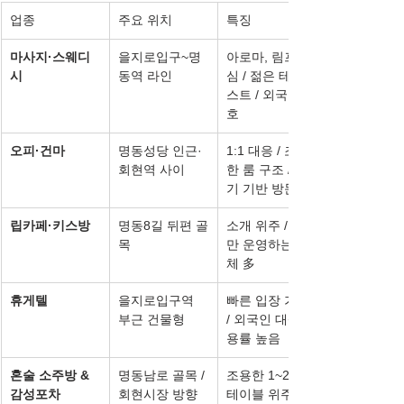
업종
주요 위치
특징
마사지·스웨디
을지로입구~명
아로마, 림프 중
시
동역 라인
심 / 젊은 테라피
스트 / 외국인 선
호
오피·건마
명동성당 인근·
1:1 대응 / 조용
회현역 사이
한 룸 구조 / 후
기 기반 방문
립카페·키스방
명동8길 뒤편 골
소개 위주 / 단골
목
만 운영하는 업
체 多
휴게텔
을지로입구역 
빠른 입장 가능 
부근 건물형
/ 외국인 대상 이
용률 높음
혼술 소주방 & 
명동남로 골목 / 
조용한 1~2인 
감성포차
회현시장 방향
테이블 위주 / 가