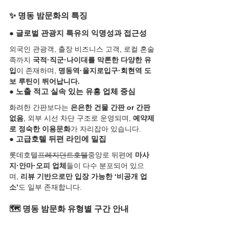
✨ 명동 밤문화의 특징
● 글로벌 관광지 특유의 익명성과 접근성
외국인 관광객, 출장 비즈니스 고객, 로컬 혼술
족까지 
국적·직군·나이대를 막론한 다양한 유
입
이 존재하며, 
명동역·을지로입구·회현역 도
보 루틴이 뛰어납니다.
● 노출 적고 실속 있는 유흥 업체 중심
화려한 간판보다는 
은은한 건물 간판 or 간판 
없음
, 외부 시선 차단 구조로 운영되며, 
예약제
로 정숙한 이용문화
가 자리잡아 있습니다.
● 고급호텔 뒤편 라인에 밀집
롯데호텔
프레지던트호텔
중앙로 뒤편에 
마사
지·안마·오피 업체
들이 다수 분포되어 있으
며, 
리뷰 기반으로만 입장 가능한 ‘비공개 업
소’
도 일부 존재합니다.
🗺️ 명동 밤문화 유형별 구간 안내