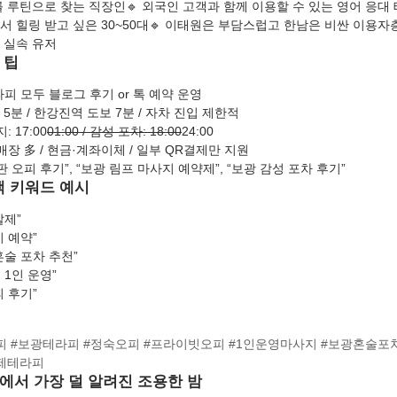
를 루틴으로 찾는 직장인🔹 외국인 고객과 함께 이용할 수 있는 영어 응대 
 힐링 받고 싶은 30~50대🔹 이태원은 부담스럽고 한남은 비싼 이용자층
 실속 유저
 팁
피 모두 블로그 후기 or 톡 예약 운영
5분 / 한강진역 도보 7분 / 자차 진입 제한적
 17:00
01:00 / 감성 포차: 18:00
24:00
매장 多 / 현금·계좌이체 / 일부 QR결제만 지원
 오피 후기”, “보광 림프 마사지 예약제”, “보광 감성 포차 후기”
색 키워드 예시
찰제”
 예약”
혼술 포차 추천”
 1인 운영”
 후기”
피
#보광테라피
#정숙오피
#프라이빗오피
#1인운영마사지
#보광혼술포
제테라피
심에서 가장 덜 알려진 조용한 밤