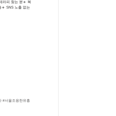
테라피 찾는 분🔹 복
 SNS 노출 없는 
차
#서울조용한유흥