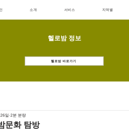
인
소개
서비스
지역별
헬로밤 정보
헬로밤 바로가기
 26일
2분 분량
밤문화 탐방