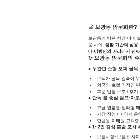
🌙 보광동 밤문화란?
보광동의 밤은 한강 너머 불
움 사이, 
생활 기반의 실용
다.
이방인의 거리에서 진짜
✨ 보광동 밤문화의 주
● 무간판 소형 오피 골목
주택가 골목 깊숙이 위치
외국인·로컬 직장인 단
후문 입장 구조 / 후기
● 단독 룸 중심 림프·아
고급 원룸텔·빌라형 매
사장 직영 / 예약제 운
한남동·이태원 고객층
● 1~2인 감성 혼술 포차
보광시장~보광초 사이