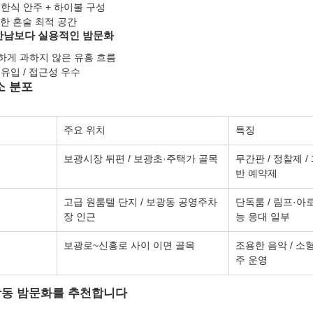
/ 한식 안주 + 하이볼 구성
한 혼술 최적 공간
한남보다 실용적인 밤문화
하게 과하지 않은 유흥 흐름
유입 / 접근성 우수
소 분포
주요 위치
특징
보광시장 뒤편 / 보광초·주택가 골목
무간판 / 정찰제 / 
반 예약제
고급 원룸텔 단지 / 보광동 공영주차
단독룸 / 림프·아로
장 인근
능 응대 일부
보광로~신흥로 사이 이면 골목
조용한 음악 / 소형
주 운영
보광동 밤문화를 추천합니다