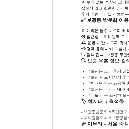
🔹 무리 없는 정찰제 오피
잡하지 않고 조용한 공간에서
후기 기반 매장을 선호하는
✅ 보광동 밤문화 이용
📱 
예약은 필수
→ 오피·테라
🚇 
접근성
→ 이태원역 도보 
🕰️ 
운영 시간
→ 오피·마사지:
💳 
결제 유의
→ 카드 불가 
🔍 
검색 팁
→ “보광동 무간판
🔍 보광 유흥 정보 검
“보광동 오피 후기 정
“보광 림프 마사지 후기
“이태원 인근 조용한 
“보광동 무간판 테라피
“서울 강북 조용한 오피
🏷️ 해시태그 최적화
#보광동밤문화
#무간판오
#이태원옆오피
#보광정찰
🎉 마무리 – 서울 중