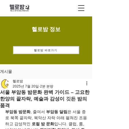
헬로밤 정보
헬로밤 바로가기
게시물
헬로밤
2025년 7월 20일
2분 분량
서울 부암동 밤문화 완벽 가이드 – 고요한
한양의 끝자락, 예술과 감성이 깃든 밤의
품격
부암동 밤문화
, 줄여서 
부암동 달림
은 서울 종
로 북쪽 끝자락, 북악산 자락 아래 펼쳐진 조용
하고 감성적인 
로컬 밤 문화
입니다. 클럽, 룸, 