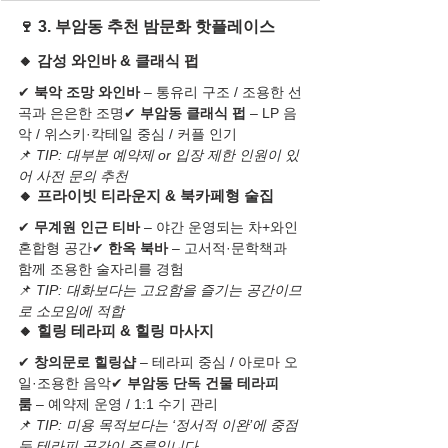
🍷 3. 부암동 추천 밤문화 핫플레이스
🔸 감성 와인바 & 클래식 펍
✔ 
북악 조망 와인바
 – 통유리 구조 / 조용한 선
곡과 은은한 조명✔ 
부암동 클래식 펍
 – LP 음
악 / 위스키·칵테일 중심 / 커플 인기
📌 
TIP: 대부분 예약제 or 입장 제한 인원이 있
어 사전 문의 추천
🔸 프라이빗 티라운지 & 북카페형 술집
✔ 
무계원 인근 티바
 – 야간 운영되는 차+와인 
혼합형 공간✔ 
한옥 북바
 – 고서적·문학책과 
함께 조용한 술자리를 경험
📌 
TIP: 대화보다는 고요함을 즐기는 공간이므
로 소모임에 적합
🔸 힐링 테라피 & 힐링 마사지
✔ 
창의문로 힐링샵
 – 테라피 중심 / 아로마 오
일·조용한 음악✔ 
부암동 단독 건물 테라피
룸
 – 예약제 운영 / 1:1 수기 관리
📌 
TIP: 미용 목적보다는 ‘정서적 이완’에 중점 
둔 테라피 공간이 주류입니다