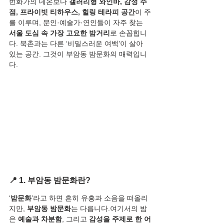
번화가의 네온보다 
갤러리형 와인바, 감성 주
점, 프라이빗 티하우스, 힐링 테라피 공간
이 주
를 이루며, 문인·예술가·연인들이 자주 찾는 
서울 도심 속 가장 고요한 밤거리
로 손꼽힙니
다. 북촌과는 다른 ‘비밀스러운 여백’이 살아 
있는 공간. 그것이 부암동 밤문화의 매력입니
다.
📍 1. 부암동 밤문화란?
‘
밤문화
’라고 하면 흔히 유흥과 소음을 떠올리
지만, 
부암동 밤문화
는 다릅니다.여기서의 밤
은 
예술과 차분함
, 그리고 
감성을 주제로 한 어