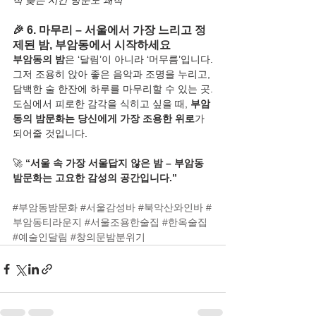
적 늦은 시간 방문도 쾌적
🎉 6. 마무리 – 서울에서 가장 느리고 정
제된 밤, 부암동에서 시작하세요
부암동의 밤
은 ‘달림’이 아니라 ‘머무름’입니다.
그저 조용히 앉아 좋은 음악과 조명을 누리고, 
담백한 술 한잔에 하루를 마무리할 수 있는 곳.
도심에서 피로한 감각을 식히고 싶을 때, 
부암
동의 밤문화는 당신에게 가장 조용한 위로
가 
되어줄 것입니다.
🚀 
“서울 속 가장 서울답지 않은 밤 – 부암동 
밤문화는 고요한 감성의 공간입니다.”
#부암동밤문화
#서울감성바
#북악산와인바
#
부암동티라운지
#서울조용한술집
#한옥술집
#예술인달림
#창의문밤분위기