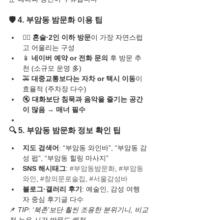
🛡️ 4. 부암동 밤문화 이용 팁
🧍‍♂️ 
혼술·2인 이하 방문
이 가장 자연스럽
고 어울리는 구성
📱 
네이버 예약 or 전화 문의
 후 방문 추
천 (소규모 운영 多)
🚕 
대중교통보다는 자차 or 택시 이동
이 
효율적 (주차장 다수)
🔇 
대화보단 침묵과 음악을 즐기는 공간
이 많음 → 매너 필수
🔍 5. 부암동 밤문화 정보 확인 팁
지도 검색어
: “부암동 와인바”, “부암동 감
성 펍”, “부암동 힐링 마사지”
SNS 해시태그
: 
#부암동밤문화
, 
#부암동
와인
, 
#창의문로술집
, 
#서울감성바
블로그·갤러리 후기
: 예술인, 감성 여행
자 중심 후기글 다수
📌 
TIP: ‘북촌’보단 훨씬 조용한 분위기니, 비교