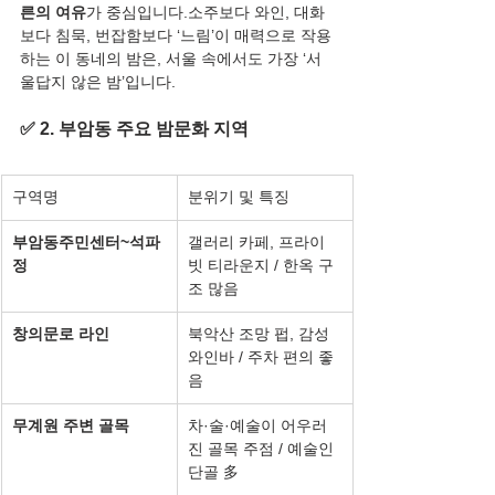
른의 여유
가 중심입니다.소주보다 와인, 대화
보다 침묵, 번잡함보다 ‘느림’이 매력으로 작용
하는 이 동네의 밤은, 서울 속에서도 가장 ‘서
울답지 않은 밤’입니다.
✅ 2. 부암동 주요 밤문화 지역
구역명
분위기 및 특징
부암동주민센터~석파
갤러리 카페, 프라이
정
빗 티라운지 / 한옥 구
조 많음
창의문로 라인
북악산 조망 펍, 감성 
와인바 / 주차 편의 좋
음
무계원 주변 골목
차·술·예술이 어우러
진 골목 주점 / 예술인 
단골 多