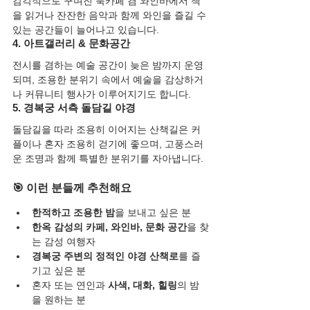
감각적으로 꾸며진 북카페 겸 와인바에서 책
을 읽거나 잔잔한 음악과 함께 와인을 즐길 수 
있는 공간들이 늘어나고 있습니다.
4. 아트갤러리 & 문화공간
전시를 겸하는 예술 공간이 늦은 밤까지 운영
되며, 조용한 분위기 속에서 예술을 감상하거
나 커뮤니티 행사가 이루어지기도 합니다.
5. 경복궁 서측 돌담길 야경
돌담길을 따라 조용히 이어지는 산책길은 커
플이나 혼자 조용히 걷기에 좋으며, 고풍스러
운 조명과 함께 특별한 분위기를 자아냅니다.
🎯 이런 분들께 추천해요
한적하고 조용한 밤
을 보내고 싶은 분
한옥 감성의 카페, 와인바, 문화 공간
을 찾
는 감성 여행자
경복궁 주변의 정적인 야경 산책로
를 즐
기고 싶은 분
혼자 또는 연인과 
사색, 대화, 힐링
의 밤
을 원하는 분