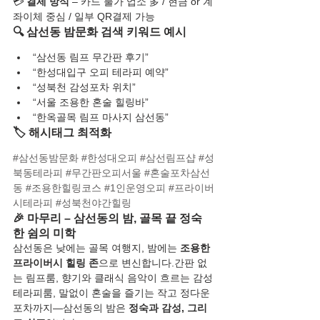
💳 
결제 방식
 – 카드 불가 업소 多 / 현금 or 계
좌이체 중심 / 일부 QR결제 가능
🔍 삼선동 밤문화 검색 키워드 예시
“삼선동 림프 무간판 후기”
“한성대입구 오피 테라피 예약”
“성북천 감성포차 위치”
“서울 조용한 혼술 힐링바”
“한옥골목 림프 마사지 삼선동”
🏷️ 해시태그 최적화
#삼선동밤문화
#한성대오피
#삼선림프샵
#성
북동테라피
#무간판오피서울
#혼술포차삼선
동
#조용한힐링코스
#1인운영오피
#프라이버
시테라피
#성북천야간힐링
🎉 마무리 – 삼선동의 밤, 골목 끝 정숙
한 쉼의 미학
삼선동은 낮에는 골목 여행지, 밤에는 
조용한 
프라이버시 힐링 존
으로 변신합니다.간판 없
는 림프룸, 향기와 클래식 음악이 흐르는 감성 
테라피룸, 말없이 혼술을 즐기는 작고 정다운 
포차까지—삼선동의 밤은 
정숙과 감성, 그리