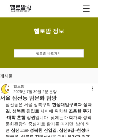
헬로밤 정보
헬로밤 바로가기
게시물
헬로밤
2025년 7월 30일
2분 분량
서울 삼선동 밤문화 탐방
삼선동은 서울 성북구의 
한성대입구역과 성곽
길
, 
성북동 진입로
 사이에 위치한 
조용한 주거
·대학 혼합 상권
입니다. 낮에는 대학가와 성곽
문화관광의 중심지로 활기를 띠지만, 밤이 되
면 
삼선교로·성북천 진입길
, 
삼선6길~한성대 
뒷골목
, 
성북로 진입선상
을 따라 
무간판 림프 