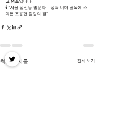
고 쉼표
입니다.
🕯️ “서울 삼선동 밤문화 – 성곽 너머 골목에 스
며든 조용한 힐링의 결”
전체 보기
최근 게시물