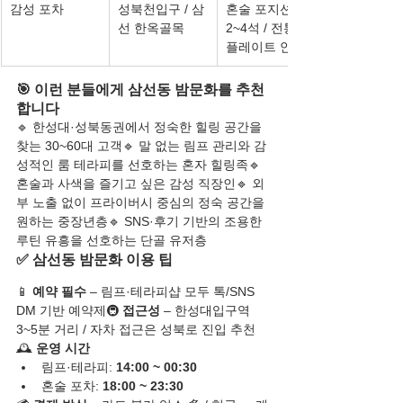
감성 포차
성북천입구 / 삼
혼술 포지션 / 
선 한옥골목
2~4석 / 전통주·
플레이트 안주
🎯 이런 분들에게 삼선동 밤문화를 추천
합니다
🔹 한성대·성북동권에서 정숙한 힐링 공간을 
찾는 30~60대 고객🔹 말 없는 림프 관리와 감
성적인 룸 테라피를 선호하는 혼자 힐링족🔹 
혼술과 사색을 즐기고 싶은 감성 직장인🔹 외
부 노출 없이 프라이버시 중심의 정숙 공간을 
원하는 중장년층🔹 SNS·후기 기반의 조용한 
루틴 유흥을 선호하는 단골 유저층
✅ 삼선동 밤문화 이용 팁
📱 
예약 필수
 – 림프·테라피샵 모두 톡/SNS 
DM 기반 예약제🚇 
접근성
 – 한성대입구역 
3~5분 거리 / 자차 접근은 성북로 진입 추천
🕰️ 
운영 시간
림프·테라피: 
14:00 ~ 00:30
혼술 포차: 
18:00 ~ 23:30