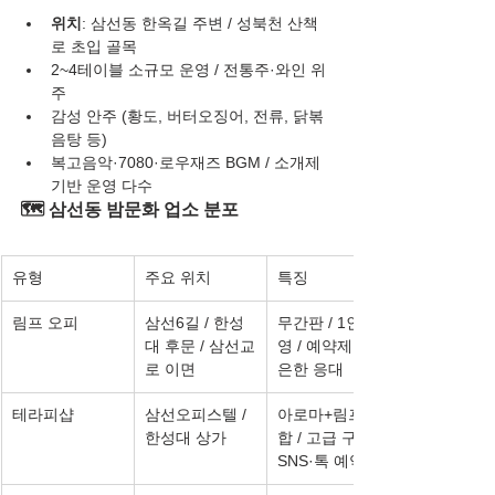
위치
: 삼선동 한옥길 주변 / 성북천 산책
로 초입 골목
2~4테이블 소규모 운영 / 전통주·와인 위
주
감성 안주 (황도, 버터오징어, 전류, 닭볶
음탕 등)
복고음악·7080·로우재즈 BGM / 소개제 
기반 운영 다수
🗺️ 삼선동 밤문화 업소 분포
유형
주요 위치
특징
림프 오피
삼선6길 / 한성
무간판 / 1인 운
대 후문 / 삼선교
영 / 예약제 / 은
로 이면
은한 응대
테라피샵
삼선오피스텔 / 
아로마+림프 복
한성대 상가
합 / 고급 구성 / 
SNS·톡 예약