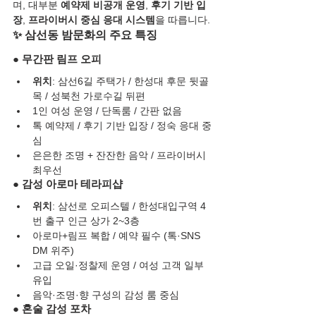
며, 대부분 
예약제 비공개 운영
, 
후기 기반 입
장
, 
프라이버시 중심 응대 시스템
을 따릅니다.
✨ 삼선동 밤문화의 주요 특징
● 무간판 림프 오피
위치
: 삼선6길 주택가 / 한성대 후문 뒷골
목 / 성북천 가로수길 뒤편
1인 여성 운영 / 단독룸 / 간판 없음
톡 예약제 / 후기 기반 입장 / 정숙 응대 중
심
은은한 조명 + 잔잔한 음악 / 프라이버시 
최우선
● 감성 아로마 테라피샵
위치
: 삼선로 오피스텔 / 한성대입구역 4
번 출구 인근 상가 2~3층
아로마+림프 복합 / 예약 필수 (톡·SNS 
DM 위주)
고급 오일·정찰제 운영 / 여성 고객 일부 
유입
음악·조명·향 구성의 감성 룸 중심
● 혼술 감성 포차