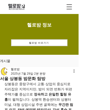
헬로밤 정보
헬로밤 바로가기
게시물
헬로밤
2025년 7월 29일
2분 분량
서울 상봉동 밤문화 탐방
상봉동은 중랑구에서 교통·상업의 중심지로 
자리잡은 지역이지만, 밤이 되면 번화가 뒤편 
주택가를 중심으로 
정숙하고 은밀한 힐링 유
흥
이 펼쳐집니다. 상봉역 환승센터와 상봉터
미널, 대형 상업시설 주변 골목에는 
무간판 림
프 오피
, 
SNS 예약제 테라피샵
, 
감성 혼술 포