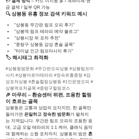
💳 
결제 방식
 – 카드 미지원 多 / 계좌이체·현
금 결제 / 일부 QR 가능
🔍 상봉동 유흥 정보 검색 키워드 예시
"상봉동 무간판 림프 오피 후기"
"상봉역 림프 테라피 예약 블로그"
"상봉시장 뒤 포차 추천"
"중랑구 상봉동 감성 혼술 골목"
"터미널 인근 림프마사지 후기"
🏷️ 해시태그 최적화
#상봉동밤문화
#무간판오피상봉
#상봉림프마
사지
#상봉아로마테라피
#정숙유흥중랑
#감
성포차상봉
#혼술힐링상봉동
#1인운영오피
#
상봉역포차골목
#중랑구힐링코스
🎉 마무리 – 환승센터 뒤편, 조용한 힐링
이 흐르는 골목
상봉동은 교통과 상업의 요지지만, 한 골목만 
들어가면 
은밀하고 정숙한 밤문화
가 펼쳐지
는 지역입니다. 무간판 림프 오피의 조용한 응
대, 고급 오일 테라피의 1:1 케어, 클래식 음악
과 함께하는 소형 포차까지. 상봉동의 밤은 
혼