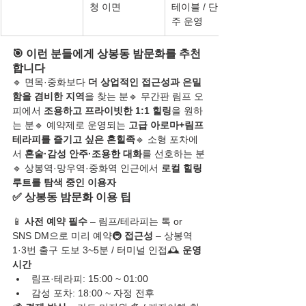
청 이면
테이블 / 단골 위
주 운영
🎯 이런 분들에게 상봉동 밤문화를 추천
합니다
🔹 면목·중화보다 
더 상업적인 접근성과 은밀
함을 겸비한 지역
을 찾는 분🔹 무간판 림프 오
피에서 
조용하고 프라이빗한 1:1 힐링
을 원하
는 분🔹 예약제로 운영되는 
고급 아로마+림프 
테라피를 즐기고 싶은 혼힐족
🔹 소형 포차에
서 
혼술·감성 안주·조용한 대화
를 선호하는 분
🔹 상봉역·망우역·중화역 인근에서 
로컬 힐링 
루트를 탐색 중인 이용자
✅ 상봉동 밤문화 이용 팁
📱 
사전 예약 필수
 – 림프/테라피는 톡 or 
SNS DM으로 미리 예약🚇 
접근성
 – 상봉역 
1·3번 출구 도보 3~5분 / 터미널 인접🕰️ 
운영 
시간
림프·테라피: 15:00 ~ 01:00
감성 포차: 18:00 ~ 자정 전후