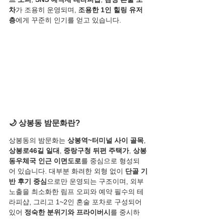
차
가 조용히 운영되며, 
조용한 1인 힐링 유저
층
에게 꾸준히 인기를 얻고 있습니다.
🌙 상봉동 밤문화란?
상봉동의 밤문화는 
상봉역~터미널 사이 골목
, 
상봉로46길 일대
, 
중랑구청 뒤편 주택가
, 
상봉
동우체국 인근 이면도로
를 중심으로 형성되
어 있습니다. 대부분 화려한 외형 없이 
단골 기
반 후기 중심
으로만 운영되는 구조이며, 외부 
노출을 최소화한 림프 오피와 예약 필수의 테
라피샵, 그리고 1~2인 혼술 포차로 구성되어 
있어 
정숙한 분위기와 프라이버시
를 중시하