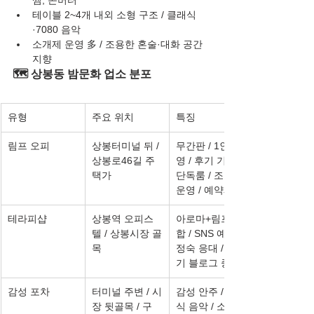
찜, 콘버터
테이블 2~4개 내외 소형 구조 / 클래식
·7080 음악
소개제 운영 多 / 조용한 혼술·대화 공간 
지향
🗺️ 상봉동 밤문화 업소 분포
유형
주요 위치
특징
림프 오피
상봉터미널 뒤 / 
무간판 / 1인 운
상봉로46길 주
영 / 후기 기반 / 
택가
단독룸 / 조용한 
운영 / 예약제
테라피샵
상봉역 오피스
아로마+림프 복
텔 / 상봉시장 골
합 / SNS 예약 / 
목
정숙 응대 / 후
기 블로그 중심
감성 포차
터미널 주변 / 시
감성 안주 / 클래
장 뒷골목 / 구
식 음악 / 소형 