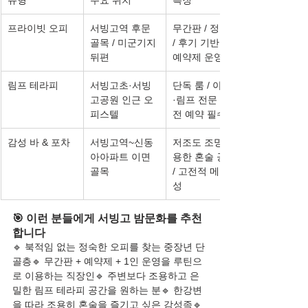
프라이빗 오피
서빙고역 후문 
무간판 / 정찰제 
골목 / 미군기지 
/ 후기 기반 톡 
뒤편
예약제 운영
림프 테라피
서빙고초·서빙
단독 룸 / 아로마
고공원 인근 오
·림프 전문 / 사
피스텔
전 예약 필수
감성 바 & 포차
서빙고역~신동
저조도 조명 / 조
아아파트 이면 
용한 혼술 공간 
골목
/ 고전적 메뉴 구
성
🎯 이런 분들에게 서빙고 밤문화를 추천
합니다
🔹 북적임 없는 정숙한 오피를 찾는 중장년 단
골층🔹 무간판 + 예약제 + 1인 운영을 루틴으
로 이용하는 직장인🔹 주변보다 조용하고 은
밀한 림프 테라피 공간을 원하는 분🔹 한강변
을 따라 조용히 혼술을 즐기고 싶은 감성족🔹 