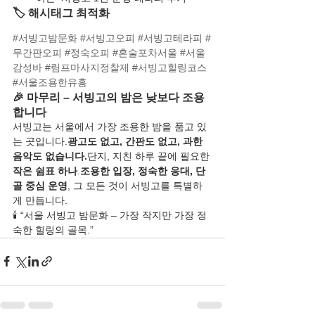
🏷️ 해시태그 최적화
#서빙고밤문화
#서빙고오피
#서빙고테라피
#
무간판오피
#정숙오피
#혼술포차서울
#서울
감성바
#림프마사지정찰제
#서빙고힐링코스
#서울조용한유흥
🎉 마무리 – 서빙고의 밤은 낮보다 조용
합니다
서빙고는 서울에서 가장 조용한 밤을 품고 있
는 곳입니다.
광고도 없고, 간판도 없고, 과한 
음악도 없습니다.
단지, 지친 하루 끝에 필요한 
작은 쉼표 하나
.
조용한 입장, 정숙한 응대, 단
골 중심 운영
, 그 모든 것이 서빙고를 특별하
게 만듭니다.
🕯️ “서울 서빙고 밤문화 – 가장 작지만 가장 정
숙한 힐링의 골목.”