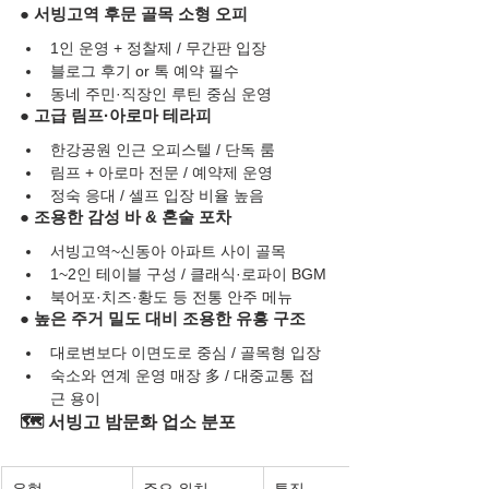
● 서빙고역 후문 골목 소형 오피
1인 운영 + 정찰제 / 무간판 입장
블로그 후기 or 톡 예약 필수
동네 주민·직장인 루틴 중심 운영
● 고급 림프·아로마 테라피
한강공원 인근 오피스텔 / 단독 룸
림프 + 아로마 전문 / 예약제 운영
정숙 응대 / 셀프 입장 비율 높음
● 조용한 감성 바 & 혼술 포차
서빙고역~신동아 아파트 사이 골목
1~2인 테이블 구성 / 클래식·로파이 BGM
북어포·치즈·황도 등 전통 안주 메뉴
● 높은 주거 밀도 대비 조용한 유흥 구조
대로변보다 이면도로 중심 / 골목형 입장
숙소와 연계 운영 매장 多 / 대중교통 접
근 용이
🗺️ 서빙고 밤문화 업소 분포
유형
주요 위치
특징