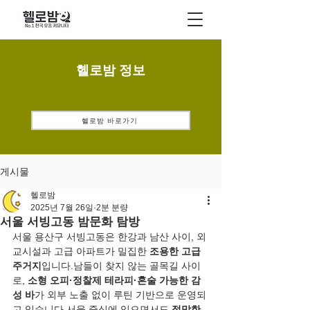
헬로밤 정보
헬로밤 바로가기
게시물
헬로밤
2025년 7월 26일
2분 분량
서울 서빙고동 밤문화 탐방
서울 용산구 서빙고동은 한강과 남산 사이, 외
교시설과 고급 아파트가 밀집한 
조용한 고급 
주거지
입니다.남들이 찾지 않는 골목길 사이
로, 
소형 오피·정찰제 테라피·혼술 가능한 감
성 바
가 외부 노출 없이 루틴 기반으로 운영되
고 있습니다.서울 중심에 있으면서도 
적막한 