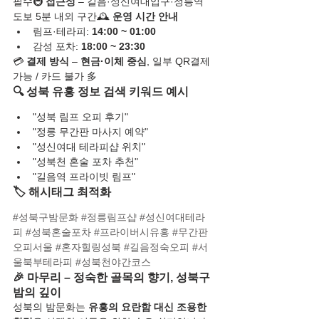
필수🚇 
접근성
 – 길음·성신여대입구·정릉역 
도보 5분 내외 구간🕰️ 
운영 시간 안내
림프·테라피: 
14:00 ~ 01:00
감성 포차: 
18:00 ~ 23:30
💳 
결제 방식
 – 
현금·이체 중심
, 일부 QR결제 
가능 / 카드 불가 多
🔍 성북 유흥 정보 검색 키워드 예시
"성북 림프 오피 후기"
"정릉 무간판 마사지 예약"
"성신여대 테라피샵 위치"
"성북천 혼술 포차 추천"
"길음역 프라이빗 림프"
🏷️ 해시태그 최적화
#성북구밤문화
#정릉림프샵
#성신여대테라
피
#성북혼술포차
#프라이버시유흥
#무간판
오피서울
#혼자힐링성북
#길음정숙오피
#서
울북부테라피
#성북천야간코스
🎉 마무리 – 정숙한 골목의 향기, 성북구 
밤의 깊이
성북의 밤문화는 
유흥의 요란함 대신 조용한 