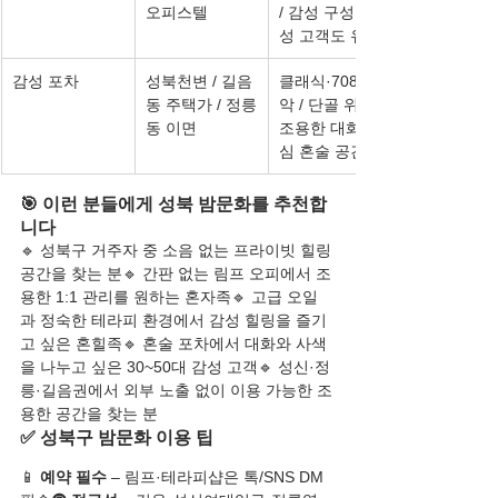
오피스텔
/ 감성 구성 / 여
성 고객도 유입
감성 포차
성북천변 / 길음
클래식·7080 음
동 주택가 / 정릉
악 / 단골 위주 / 
동 이면
조용한 대화 중
심 혼술 공간
🎯 이런 분들에게 성북 밤문화를 추천합
니다
🔹 성북구 거주자 중 소음 없는 프라이빗 힐링 
공간을 찾는 분🔹 간판 없는 림프 오피에서 조
용한 1:1 관리를 원하는 혼자족🔹 고급 오일
과 정숙한 테라피 환경에서 감성 힐링을 즐기
고 싶은 혼힐족🔹 혼술 포차에서 대화와 사색
을 나누고 싶은 30~50대 감성 고객🔹 성신·정
릉·길음권에서 외부 노출 없이 이용 가능한 조
용한 공간을 찾는 분
✅ 성북구 밤문화 이용 팁
📱 
예약 필수
 – 림프·테라피샵은 톡/SNS DM 