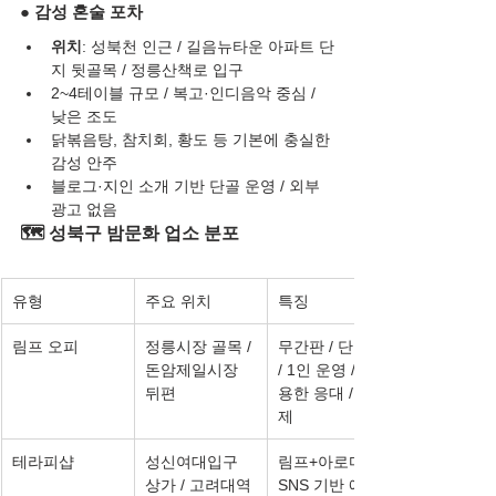
● 감성 혼술 포차
위치
: 성북천 인근 / 길음뉴타운 아파트 단
지 뒷골목 / 정릉산책로 입구
2~4테이블 규모 / 복고·인디음악 중심 / 
낮은 조도
닭볶음탕, 참치회, 황도 등 기본에 충실한 
감성 안주
블로그·지인 소개 기반 단골 운영 / 외부 
광고 없음
🗺️ 성북구 밤문화 업소 분포
유형
주요 위치
특징
림프 오피
정릉시장 골목 / 
무간판 / 단독룸 
돈암제일시장 
/ 1인 운영 / 조
뒤편
용한 응대 / 예약
제
테라피샵
성신여대입구 
림프+아로마 / 
상가 / 고려대역 
SNS 기반 예약 