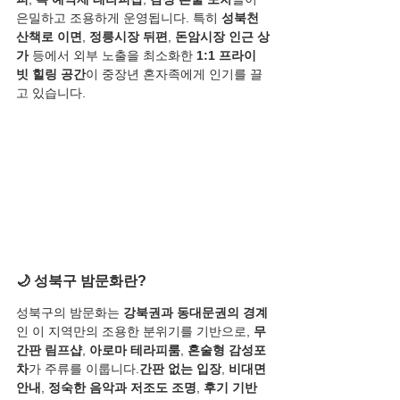
은밀하고 조용하게 운영됩니다. 특히 
성북천 
산책로 이면
, 
정릉시장 뒤편
, 
돈암시장 인근 상
가
 등에서 외부 노출을 최소화한 
1:1 프라이
빗 힐링 공간
이 중장년 혼자족에게 인기를 끌
고 있습니다.
🌙 성북구 밤문화란?
성북구의 밤문화는 
강북권과 동대문권의 경계
인 이 지역만의 조용한 분위기를 기반으로, 
무
간판 림프샵
, 
아로마 테라피룸
, 
혼술형 감성포
차
가 주류를 이룹니다.
간판 없는 입장
, 
비대면 
안내
, 
정숙한 음악과 저조도 조명
, 
후기 기반 