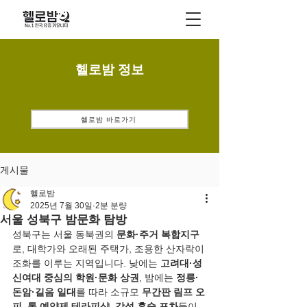
헬로밤 정보
헬로밤 바로가기
게시물
헬로밤
2025년 7월 30일
2분 분량
서울 성북구 밤문화 탐방
성북구는 서울 동북권의 
문화·주거 복합지구
로, 대학가와 오래된 주택가, 조용한 산자락이 
조화를 이루는 지역입니다. 낮에는 
고려대·성
신여대 중심의 학원·문화 상권
, 밤에는 
정릉·
돈암·길음 일대
를 따라 소규모 
무간판 림프 오
피
, 
톡 예약제 테라피샵
, 
감성 혼술 포차
들이 