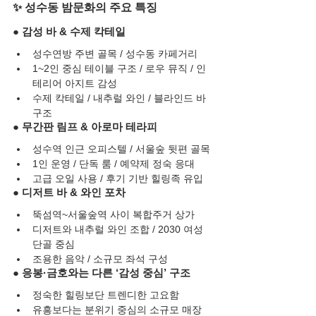
✨ 성수동 밤문화의 주요 특징
● 감성 바 & 수제 칵테일
성수연방 주변 골목 / 성수동 카페거리
1~2인 중심 테이블 구조 / 로우 뮤직 / 인
테리어 아지트 감성
수제 칵테일 / 내추럴 와인 / 블라인드 바 
구조
● 무간판 림프 & 아로마 테라피
성수역 인근 오피스텔 / 서울숲 뒷편 골목
1인 운영 / 단독 룸 / 예약제 정숙 응대
고급 오일 사용 / 후기 기반 힐링족 유입
● 디저트 바 & 와인 포차
뚝섬역~서울숲역 사이 복합주거 상가
디저트와 내추럴 와인 조합 / 2030 여성 
단골 중심
조용한 음악 / 소규모 좌석 구성
● 응봉·금호와는 다른 ‘감성 중심’ 구조
정숙한 힐링보단 트렌디한 고요함
유흥보다는 분위기 중심의 소규모 매장 