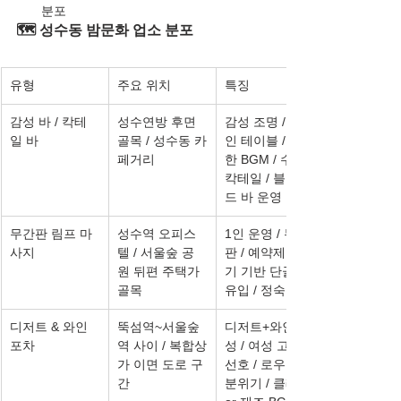
분포
🗺️ 성수동 밤문화 업소 분포
유형
주요 위치
특징
감성 바 / 칵테
성수연방 후면 
감성 조명 / 1~2
일 바
골목 / 성수동 카
인 테이블 / 조용
페거리
한 BGM / 수제 
칵테일 / 블라인
드 바 운영
무간판 림프 마
성수역 오피스
1인 운영 / 무간
사지
텔 / 서울숲 공
판 / 예약제 / 후
원 뒤편 주택가 
기 기반 단골층 
골목
유입 / 정숙 구조
디저트 & 와인 
뚝섬역~서울숲
디저트+와인 구
포차
역 사이 / 복합상
성 / 여성 고객 
가 이면 도로 구
선호 / 로우 톤 
간
분위기 / 클래식 