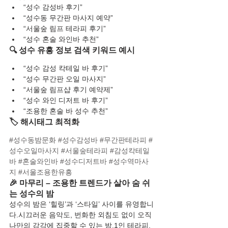
“성수 감성바 후기”
“성수동 무간판 마사지 예약”
“서울숲 림프 테라피 후기”
“성수 혼술 와인바 추천”
🔍 성수 유흥 정보 검색 키워드 예시
“성수 감성 칵테일 바 후기”
“성수 무간판 오일 마사지”
“서울숲 림프샵 후기 예약제”
“성수 와인 디저트 바 후기”
“조용한 혼술 바 성수 추천”
🏷️ 해시태그 최적화
#성수동밤문화
#성수감성바
#무간판테라피
#
성수오일마사지
#서울숲테라피
#감성칵테일
바
#혼술와인바
#성수디저트바
#성수역마사
지
#서울조용한유흥
🎉 마무리 – 조용한 트렌드가 살아 숨 쉬
는 성수의 밤
성수의 밤은 ‘힐링’과 ‘스타일’ 사이를 유영합니
다.시끄러운 음악도, 번화한 외침도 없이 오직 
나만의 감각에 집중할 수 있는 밤.1인 테라피, 