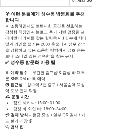
or 재즈 BGM
🎯 이런 분들에게 성수동 밤문화를 추천
합니다
🔹 조용하면서도 트렌디한 공간을 선호하는 
감성형 직장인🔹 블로그 후기 기반 검증된 프
라이빗 테라피를 찾는 힐링족🔹 1:1 수제 칵테
일과 와인을 즐기는 2030 혼술러🔹 성수 감성
을 경험하고 싶은 조용한 탐방객🔹 금호·응봉
보다 ‘스타일 있는 정숙함’을 찾는 유저
✅ 성수동 밤문화 이용 팁
📱 
예약 필수
 – 무간판 림프샵 & 감성 바 대부
분 SNS DM or 톡 예약
🚇 
접근성
 – 성수역 3번 출구 / 서울숲역·뚝섬
역 도보 연계 탁월
🕰️ 
운영 시간
림프·테라피: 16:00~01:00
감성 바·와인 바: 18:00~24:00
💳 
결제 방식
 – 현금 중심 / 일부 QR 결제 / 카
드 불가 매장 多
🔍 
검색 팁