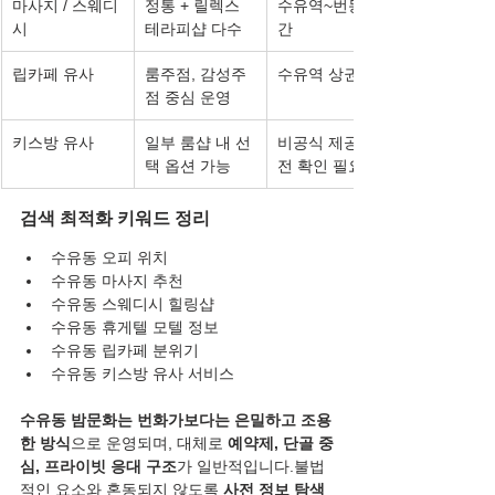
마사지 / 스웨디
정통 + 릴렉스 
수유역~번동 구
시
테라피샵 다수
간
립카페 유사
룸주점, 감성주
수유역 상권 내
점 중심 운영
키스방 유사
일부 룸샵 내 선
비공식 제공, 사
택 옵션 가능
전 확인 필요
검색 최적화 키워드 정리
수유동 오피 위치
수유동 마사지 추천
수유동 스웨디시 힐링샵
수유동 휴게텔 모텔 정보
수유동 립카페 분위기
수유동 키스방 유사 서비스
수유동 밤문화는 번화가보다는 은밀하고 조용
한 방식
으로 운영되며, 대체로 
예약제, 단골 중
심, 프라이빗 응대 구조
가 일반적입니다.불법
적인 요소와 혼동되지 않도록 
사전 정보 탐색