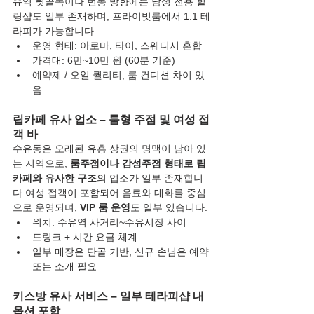
유역 뒷골목이나 번동 방향에는 남성 전용 힐
링샵도 일부 존재하며, 프라이빗룸에서 1:1 테
라피가 가능합니다.
운영 형태: 아로마, 타이, 스웨디시 혼합
가격대: 6만~10만 원 (60분 기준)
예약제 / 오일 퀄리티, 룸 컨디션 차이 있
음
립카페 유사 업소 – 룸형 주점 및 여성 접
객 바
수유동은 오래된 유흥 상권의 명맥이 남아 있
는 지역으로, 
룸주점이나 감성주점 형태로 립
카페와 유사한 구조
의 업소가 일부 존재합니
다.여성 접객이 포함되어 음료와 대화를 중심
으로 운영되며, 
VIP 룸 운영
도 일부 있습니다.
위치: 수유역 사거리~수유시장 사이
드링크 + 시간 요금 체계
일부 매장은 단골 기반, 신규 손님은 예약 
또는 소개 필요
키스방 유사 서비스 – 일부 테라피샵 내 
옵션 포함