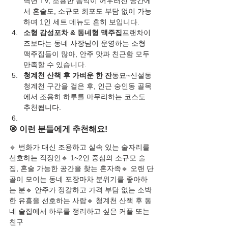
벽면 TV, 조용한 음악이 어우러진 공간에
서 혼술도, 소규모 회포도 부담 없이 가능
하며 1인 세트 메뉴도 흔히 보입니다.
소형 감성포차 & 동네형 맥주집
프랜차이
즈보다는 동네 사장님이 운영하는 소형 
맥주집들이 많아, 안주 맛과 친근함 모두 
만족할 수 있습니다.
청계천 산책 후 가벼운 한 잔
동묘~신설동 
청계천 구간을 걸은 후, 인근 숭인동 골목
에서 조용히 하루를 마무리하는 코스도 
추천됩니다.
🎯 이런 분들에게 추천해요!
🔹 번화가 대신 조용하고 실속 있는 술자리를 
선호하는 직장인🔹 1~2인 중심의 소규모 술
집, 혼술 가능한 공간을 찾는 혼자족🔹 오랜 단
골이 모이는 동네 포장마차 분위기를 좋아하
는 분🔹 안주가 정갈하고 가격 부담 없는 소박
한 유흥을 선호하는 사람🔹 청계천 산책 후 동
네 술집에서 하루를 정리하고 싶은 커플 또는 
친구