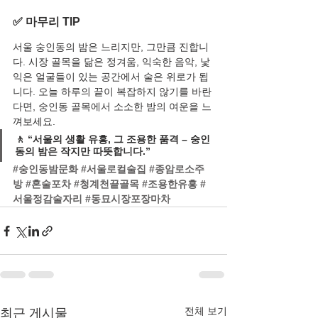
✅ 마무리 TIP
서울 숭인동의 밤은 느리지만, 그만큼 진합니
다. 시장 골목을 닮은 정겨움, 익숙한 음악, 낯
익은 얼굴들이 있는 공간에서 술은 위로가 됩
니다. 오늘 하루의 끝이 복잡하지 않기를 바란
다면, 숭인동 골목에서 소소한 밤의 여운을 느
껴보세요.
🚶 “서울의 생활 유흥, 그 조용한 품격 – 숭인
동의 밤은 작지만 따뜻합니다.”
#숭인동밤문화
#서울로컬술집
#종암로소주
방
#혼술포차
#청계천끝골목
#조용한유흥
#
서울정감술자리
#동묘시장포장마차
전체 보기
최근 게시물