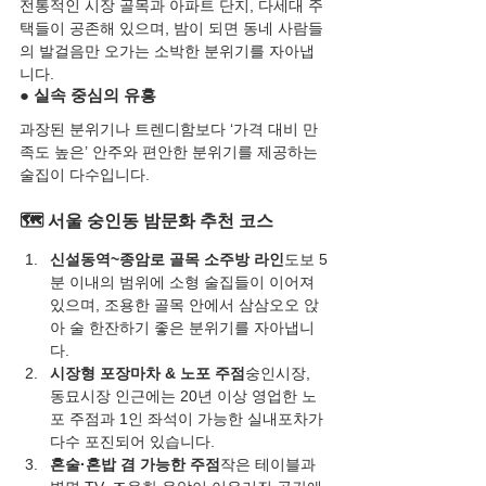
전통적인 시장 골목과 아파트 단지, 다세대 주
택들이 공존해 있으며, 밤이 되면 동네 사람들
의 발걸음만 오가는 소박한 분위기를 자아냅
니다.
● 실속 중심의 유흥
과장된 분위기나 트렌디함보다 ‘가격 대비 만
족도 높은’ 안주와 편안한 분위기를 제공하는 
술집이 다수입니다.
🗺️ 서울 숭인동 밤문화 추천 코스
신설동역~종암로 골목 소주방 라인
도보 5
분 이내의 범위에 소형 술집들이 이어져 
있으며, 조용한 골목 안에서 삼삼오오 앉
아 술 한잔하기 좋은 분위기를 자아냅니
다.
시장형 포장마차 & 노포 주점
숭인시장, 
동묘시장 인근에는 20년 이상 영업한 노
포 주점과 1인 좌석이 가능한 실내포차가 
다수 포진되어 있습니다.
혼술·혼밥 겸 가능한 주점
작은 테이블과 