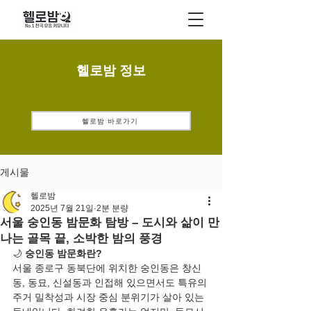
헬로밤 정보
헬로밤 바로가기
게시물
헬로밤
2025년 7월 21일
2분 분량
서울 숭인동 밤문화 탐방 – 도시와 삶이 만
나는 골목 끝, 소박한 밤의 풍경
🌙 
숭인동 밤문화란?
서울 종로구 동북단에 위치한 숭인동은 창신
동, 동묘, 신설동과 인접해 있으면서도 특유의 
주거 밀착성과 시장 중심 분위기가 살아 있는 