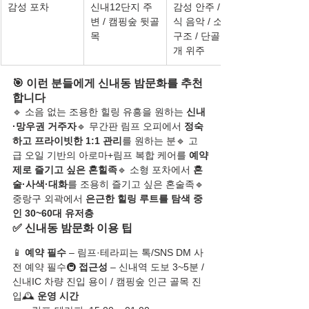
감성 포차
신내12단지 주
감성 안주 / 클래
변 / 캠핑숲 뒷골
식 음악 / 소형 
목
구조 / 단골 소
개 위주
🎯 이런 분들에게 신내동 밤문화를 추천
합니다
🔹 소음 없는 조용한 힐링 유흥을 원하는 
신내
·망우권 거주자
🔹 무간판 림프 오피에서 
정숙
하고 프라이빗한 1:1 관리
를 원하는 분🔹 고
급 오일 기반의 아로마+림프 복합 케어를 
예약
제로 즐기고 싶은 혼힐족
🔹 소형 포차에서 
혼
술·사색·대화
를 조용히 즐기고 싶은 혼술족🔹 
중랑구 외곽에서 
은근한 힐링 루트를 탐색 중
인 30~60대 유저층
✅ 신내동 밤문화 이용 팁
📱 
예약 필수
 – 림프·테라피는 톡/SNS DM 사
전 예약 필수🚇 
접근성
 – 신내역 도보 3~5분 / 
신내IC 차량 진입 용이 / 캠핑숲 인근 골목 진
입🕰️ 
운영 시간