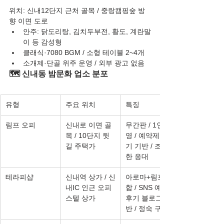
위치: 신내12단지 근처 골목 / 중랑캠핑숲 방
향 이면 도로
안주: 닭도리탕, 김치두부전, 황도, 계란말
이 등 감성형
클래식·7080 BGM / 소형 테이블 2~4개
소개제·단골 위주 운영 / 외부 광고 없음
🗺️ 신내동 밤문화 업소 분포
유형
주요 위치
특징
림프 오피
신내로 이면 골
무간판 / 1인 운
목 / 10단지 뒷
영 / 예약제 / 후
길 주택가
기 기반 / 조용
한 응대
테라피샵
신내역 상가 / 신
아로마+림프 복
내IC 인근 오피
합 / SNS 예약 / 
스텔 상가
후기 블로그 기
반 / 정숙 구성