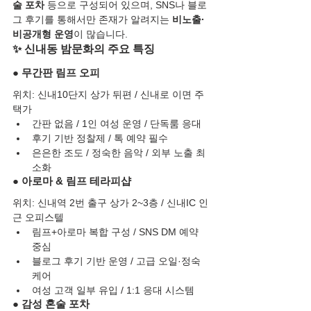
술 포차
 등으로 구성되어 있으며, SNS나 블로
그 후기를 통해서만 존재가 알려지는 
비노출·
비공개형 운영
이 많습니다.
✨ 신내동 밤문화의 주요 특징
● 무간판 림프 오피
위치: 신내10단지 상가 뒤편 / 신내로 이면 주
택가
간판 없음 / 1인 여성 운영 / 단독룸 응대
후기 기반 정찰제 / 톡 예약 필수
은은한 조도 / 정숙한 음악 / 외부 노출 최
소화
● 아로마 & 림프 테라피샵
위치: 신내역 2번 출구 상가 2~3층 / 신내IC 인
근 오피스텔
림프+아로마 복합 구성 / SNS DM 예약 
중심
블로그 후기 기반 운영 / 고급 오일·정숙 
케어
여성 고객 일부 유입 / 1:1 응대 시스템
● 감성 혼술 포차