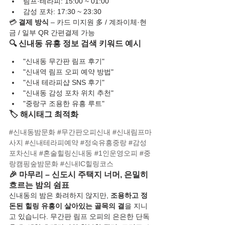
림프·테라피: 15:00 ~ 01:00
감성 포차: 17:30 ~ 23:30
💳 
결제 방식
 – 카드 미지원 多 / 계좌이체·현
금 / 일부 QR 간편결제 가능
🔍 신내동 유흥 정보 검색 키워드 예시
"신내동 무간판 림프 후기"
"신내역 림프 오피 예약 방법"
"신내 테라피샵 SNS 후기"
"신내동 감성 포차 위치 추천"
"중랑구 조용한 유흥 루트"
🏷️ 해시태그 최적화
#신내동밤문화
#무간판오피신내
#신내림프마
사지
#신내테라피예약
#정숙유흥중랑
#감성
포차신내
#혼술힐링신내동
#1인운영오피
#중
랑캠핑숲밤문화
#신내IC힐링코스
🎉 마무리 – 신도시 주택지 너머, 은밀히 
흐르는 밤의 쉼표
신내동의 밤은 화려하지 않지만, 
조용하고 정
돈된 힐링 유흥이 살아있는 골목의 결
을 지니
고 있습니다. 무간판 림프 오피의 은은한 단독 