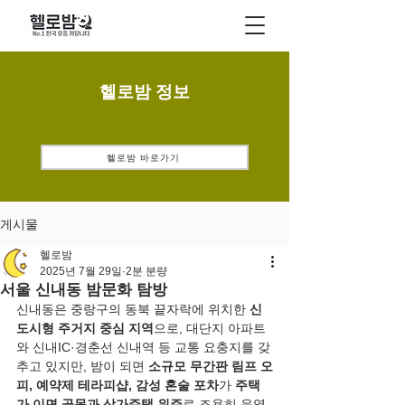
헬로밤 정보
헬로밤 바로가기
게시물
헬로밤
2025년 7월 29일
2분 분량
서울 신내동 밤문화 탐방
신내동은 중랑구의 동북 끝자락에 위치한 
신
도시형 주거지 중심 지역
으로, 대단지 아파트
와 신내IC·경춘선 신내역 등 교통 요충지를 갖
추고 있지만, 밤이 되면 
소규모 무간판 림프 오
피, 예약제 테라피샵, 감성 혼술 포차
가 
주택
가 이면 골목과 상가주택 위주
로 조용히 운영