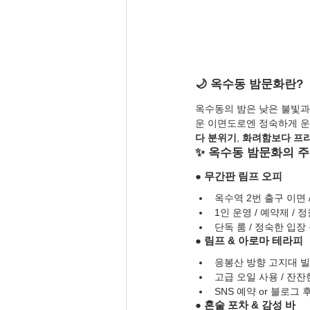
🌙 옥수동 밤문화란?
옥수동의 밤은 낮은 불빛과
운 이면도로엔 정숙하게 운영
다 분위기
, 
화려함보다 프
✨ 옥수동 밤문화의 주
● 무간판 림프 오피
옥수역 2번 출구 이면
1인 운영 / 예약제 / 
단독 룸 / 정숙한 입장
● 림프 & 아로마 테라피
응봉산 방향 고지대 빌라
고급 오일 사용 / 잔
SNS 예약 or 블로그
● 혼술 포차 & 감성 바