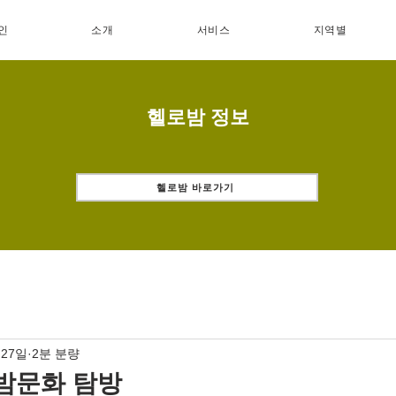
인
소개
서비스
지역별
헬로밤 정보
헬로밤 바로가기
 27일
2분 분량
밤문화 탐방