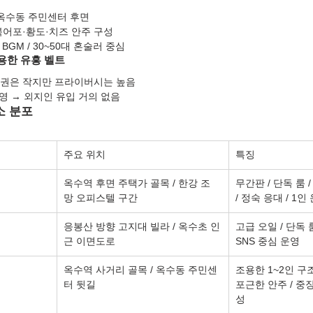
 옥수동 주민센터 후면
 북어포·황도·치즈 안주 구성
BGM / 30~50대 혼술러 중심
용한 유흥 벨트
상권은 작지만 프라이버시는 높음
운영 → 외지인 유입 거의 없음
소 분포
주요 위치
특징
옥수역 후면 주택가 골목 / 한강 조
무간판 / 단독 룸 
망 오피스텔 구간
/ 정숙 응대 / 1인
응봉산 방향 고지대 빌라 / 옥수초 인
고급 오일 / 단독 룸
근 이면도로
SNS 중심 운영
옥수역 사거리 골목 / 옥수동 주민센
조용한 1~2인 구조 
터 뒷길
포근한 안주 / 중
성