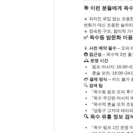
🎯 이런 분들에게 
🔹 외지인 유입 없는 조용
번화가 대신 조용한 술자리를
🔹 정숙한 구조, 합리적 
✅ 옥수동 밤문화 이용
📱 
사전 예약 필수
 – 오피
🚇 
접근성
 – 옥수역 2번 
🕰️ 
운영 시간
림프·마사지: 16:00~01
혼술 포차: 18:00~24:
💳 
결제 방식
 – 카드 불가 
🔍 
검색 팁
“옥수동 림프 오피 후기
“옥수 무간판 마사지 
“옥수역 혼술 포차 조용
“성동구 고지대 테라피
🔍 옥수 유흥 정보 검
“옥수 림프 1인 운영 