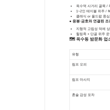
옥수역 사거리 골목 /
1~2인 테이블 위주 /
클래식 or 올드팝 중심 
● 응봉·금호와 연결된 조
지형적 고립성 덕에 
힐링족 + 단골 위주 
🗺️ 옥수동 밤문화 업
유형
림프 오피
림프 마사지
혼술 감성 포차