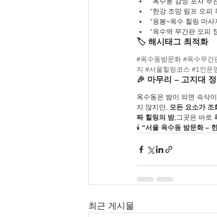
“옥수동 감성 포차 추천
“한강 조망 림프 오피 
“응봉~옥수 힐링 마사
“옥수역 무간판 오피 
🏷️ 해시태그 최적화
#옥수동밤문화
#옥수무간
지
#서울힐링코스
#1인운
🎉 마무리 – 고지대
옥수동은 밤이 되면 속삭이
지 않지만, 
모든 요소가 조
짜 힐링의 밤
,그곳은 바로 
🕯️ 
“서울 옥수동 밤문화 –
최근 게시물