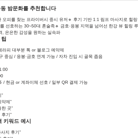
옥수동 밤문화를 추천합니다
한 오피를 찾는 프라이버시 중시 유저🔹 후기 기반 1:1 림프 마사지로 힐링
 선호하는 30~50대 혼술족🔹 금호·응봉 지역을 넘어선 한강 뷰 힐링
가격, 은은한 감성을 원하는 실속파
 팁
·테라피 대부분 톡 or 블로그 예약제
출구 중심 / 응봉·금호 연계 가능 / 자차 진입 시 골목 좁음
:00
00
多 / 현금 or 계좌이체 선호 / 일부 QR 결제 가능
”
예약제”
한 곳”
 후기”
색 키워드 예시
마사지 후기”