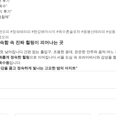
 후기”
옥수”
지 후기”
정찰제”
판오피
#정숙테라피
#한강뷰마사지
#옥수혼술포차
#응봉산테라피
#성
영오피
 정숙함 속 진짜 힐링이 피어나는 곳
듯 낮아집니다.간판 없는 출입구, 조용한 응대, 은은한 안주와 음악.어느 
화롭게 정숙한 힐링
으로 이어집니다.서울 도심 속 프라이버시와 감성을 함
옥수동
입니다.
 한강을 품고 정숙하게 빛나는 고요한 밤의 아지트”