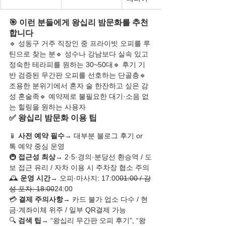
🎯 이런 분들에게 왕십리 밤문화를 추천
합니다
🔹 성동구 거주 직장인 중 프라이빗 오피를 루
틴으로 찾는 분🔹 성수나 강남보다 실속 있고 
정숙한 테라피를 원하는 30~50대🔹 후기 기
반 검증된 무간판 오피를 선호하는 단골층🔹 
조용한 분위기에서 혼자 술 한잔하고 싶은 감
성 혼술족🔹 예약제로 불필요한 대기·소음 없
는 힐링을 원하는 사용자
✅ 왕십리 밤문화 이용 팁
📱 
사전 예약 필수
→ 대부분 블로그 후기 or 
톡 예약 중심 운영
🚇 
접근성 최상
→ 2·5·경의·분당선 환승역 / 도
보 접근 유리 / 자차 이용 시 주차장 협소 주의
🕰️ 
운영 시간
→ 오피·마사지: 17:00
01:00 / 감
성 포차: 18:00
24:00
💳 
결제 주의사항
→ 카드 불가 업소 다수 / 현
금·계좌이체 위주 / 일부 QR결제 가능
🔍 
검색 팁
→ “왕십리 무간판 오피 후기”, “왕