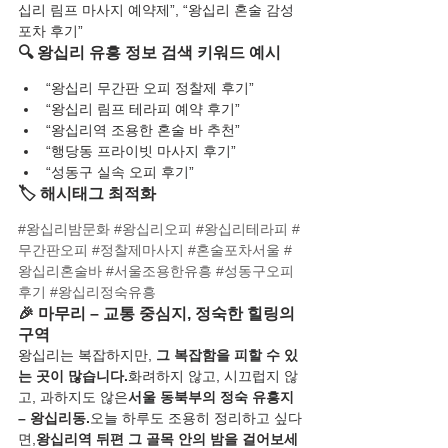
십리 림프 마사지 예약제”, “왕십리 혼술 감성 
포차 후기”
🔍 왕십리 유흥 정보 검색 키워드 예시
“왕십리 무간판 오피 정찰제 후기”
“왕십리 림프 테라피 예약 후기”
“왕십리역 조용한 혼술 바 추천”
“행당동 프라이빗 마사지 후기”
“성동구 실속 오피 후기”
🏷️ 해시태그 최적화
#왕십리밤문화
#왕십리오피
#왕십리테라피
#
무간판오피
#정찰제마사지
#혼술포차서울
#
왕십리혼술바
#서울조용한유흥
#성동구오피
후기
#왕십리정숙유흥
🎉 마무리 – 교통 중심지, 정숙한 힐링의 
구역
왕십리는 복잡하지만, 
그 복잡함을 피할 수 있
는 곳이 많습니다.
화려하지 않고, 시끄럽지 않
고, 과하지도 않은
서울 동북부의 정숙 유흥지 
– 왕십리동.
오늘 하루도 조용히 정리하고 싶다
면,
왕십리역 뒤편 그 골목 안의 밤을 걸어보세