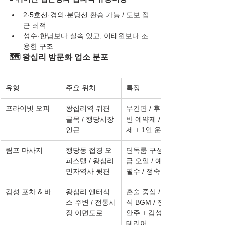
2·5호선·경의·분당선 환승 가능 / 도보 접
근 최적
성수·한남보다 실속 있고, 이태원보다 조
용한 구조
🗺️ 왕십리 밤문화 업소 분포
유형
주요 위치
특징
프라이빗 오피
왕십리역 뒤편 
무간판 / 후기 기
골목 / 행당시장 
반 예약제 / 정찰
인근
제 + 1인 운영
림프 마사지
행당동 접경 오
단독룸 구성 / 고
피스텔 / 왕십리 
급 오일 / 예약 
민자역사 뒷편
필수 / 정숙 응대
감성 포차 & 바
왕십리 엔터식
혼술 중심 / 클래
스 주변 / 전통시
식 BGM / 전통 
장 이면도로
안주 + 감성 인
테리어