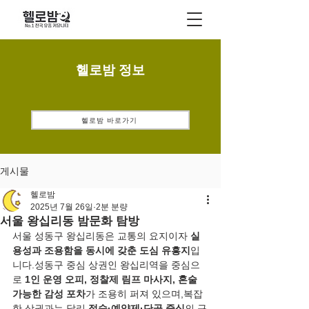
헬로밤 정보
헬로밤 바로가기
게시물
헬로밤
2025년 7월 26일
2분 분량
서울 왕십리동 밤문화 탐방
서울 성동구 왕십리동은 교통의 요지이자 
실
용성과 조용함을 동시에 갖춘 도심 유흥지
입
니다.성동구 중심 상권인 왕십리역을 중심으
로 
1인 운영 오피, 정찰제 림프 마사지, 혼술 
가능한 감성 포차
가 조용히 퍼져 있으며,복잡
한 상권과는 달리 
정숙·예약제·단골 중심
의 구