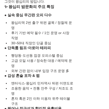
그것이 왕십리의 밤입니다.
✨ 왕십리 밤문화의 주요 특징
● 실속 중심 무간판 오피 다수
왕십리역 2번 출구 뒤편 골목 / 정찰제 운
영
후기 기반 예약 필수 / 1인 운영 or 사장 
직영
30~50대 직장인 단골 중심
● 단독룸 림프·아로마 테라피
행당동·도선동 접경 오피스텔 중심
고급 오일 사용 / 정숙한 대응 / 예약제 운
영
외부 간판 없이 내부 입장 구조 운영 多
● 감성 혼술 포차 & 펍
엔터식스·왕십리 민자역사 뒤편 이면도로
조용한 음악 + 전통 안주 구성 / 저조도 조
명
혼자 혹은 2인 이하 이용자 위주 테이블 
구조
● 뛰어난 접근성과 합리적 유흥비용