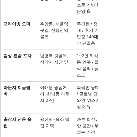
소문 기반 1인 
운영 多
프라이빗 오피
후암동, 서울역 
무간판 / 정숙 응
뒷길, 신용산역 
대 / 후기 기반 
골목
입장 / 40대 이
상 단골층 다수
감성 혼술 포차
남영역 뒷골목, 
1~2인 좌석 / 전
삼각지 시장 옆
통 안주 / 클래
식 음악 / 낮은 
조도
라운지 & 글램 
이태원 중심거
외국인 응대 多 
바
리, 한남동 라운
/ 글로벌 감성 / 
지 라인
와인·위스키 중
심 메뉴
출장자 전용 술
용산역~숙소 밀
빠른 회전 / 깔끔
집
집 지역
한 공간 / 부담 
없는 가격