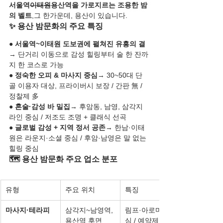
서울역
이태원
용산역을 가로지르는 조용한 밤
의 벨트
,그 한가운데, 용산이 있습니다.
✨ 용산 밤문화의 주요 특징
● 
서울역~이태원 도보권에 펼쳐진 유흥의 결
→ 단거리 이동으로 감성 힐링부터 술 한 잔까
지 한 코스로 가능
● 
정숙한 오피 & 마사지 중심
→ 30~50대 단
골 이용자 대상, 프라이버시 보장 / 간판 無 / 
정찰제 多
● 
혼술·감성 바 밀집
→ 후암동, 남영, 삼각지 
라인 중심 / 저조도 조명 + 클래식 선곡
● 
글로벌 감성 + 지역 정서 공존
→ 한남·이태
원은 라운지·소셜 중심 / 후암·남영은 말 없는 
힐링 중심
🗺️ 용산 밤문화 주요 업소 분포
유형
주요 위치
특징
마사지·테라피
삼각지~남영역, 
림프·아로마 중
용산역 후면
심 / 예약제 / 입