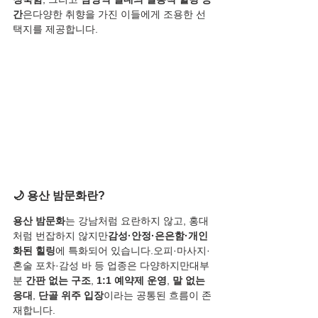
간
은다양한 취향을 가진 이들에게 조용한 선
택지를 제공합니다.
🌙 용산 밤문화란?
용산 밤문화
는 강남처럼 요란하지 않고, 홍대
처럼 번잡하지 않지만
감성·안정·은은함·개인
화된 힐링
에 특화되어 있습니다.오피·마사지·
혼술 포차·감성 바 등 업종은 다양하지만대부
분 
간판 없는 구조
, 
1:1 예약제 운영
, 
말 없는 
응대
, 
단골 위주 입장
이라는 공통된 흐름이 존
재합니다.