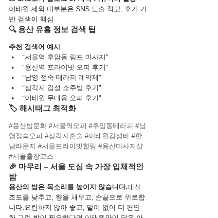
이태원 제외 대부분은 SNS 노출 적고, 후기 기
반 검색이 핵심
🔍 용산 유흥 정보 검색 팁
추천 검색어 예시
“서울역 후암동 림프 마사지”
“용산역 프라이빗 오피 후기”
“남영 정숙 테라피 예약제”
“삼각지 감성 소주방 후기”
“이태원 무대응 오피 후기”
🏷️ 해시태그 최적화
#용산밤문화
#서울역오피
#후암동테라피
#남
영정숙오피
#삼각지혼술
#이태원감성바
#한
남라운지
#서울프라이빗힐링
#용산마사지샵
#서울출장코스
🎉 마무리 – 서울 도심 속 가장 입체적인 
밤
용산의 밤은 목소리를 높이지 않습니다.
대신 
조도를 낮추고, 향을 채우고, 손끝으로 위로합
니다.요란하지 않아 좋고, 말이 없어 더 편안
한,그런 밤이 필요하다면 이태원만이 답은 아