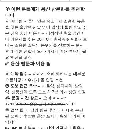
🎯 이런 분들에게 용산 밤문화를 추천합
니다
🔹 이태원·서울역 인근 숙소에서 조용한 유흥
을 찾는 출장족🔹 말 없이 입장해 힐링 받고 싶
은 정숙 중심 이용자🔹 감성적인 혼술 공간이
나 라운지를 찾는 30~40대 혼자족🔹 번화가보
다는 조용한 골목의 분위기를 선호하는 분🔹 
후기 기반 정찰제 오피·마사지 이용 루틴이 필
요한 단골 고객
✅ 용산 밤문화 이용 팁
📱 
예약 필수
→ 마사지·오피·테라피는 대부분 
오픈채팅 or 후기가 곧 입장 조건
🚇 
도보 접근 우수
→ 서울역, 삼각지역, 남영
역, 신용산역 모두 도보 3~7분 이내 상권 연결
🕰️ 
운영 시간 참고
→ 오피·마사지: 
17:00
01:00 / 혼술 포차·바: 18:00
24:00
💬 
검색 팁
→ “남영 림프 후기”, “이태원 무간
판 오피”, “후암동 혼술 포차”, “용산 테라피 예
약제”
📸 
SNS보다 블로그 or 지역 커뮤니티 활용
→ 