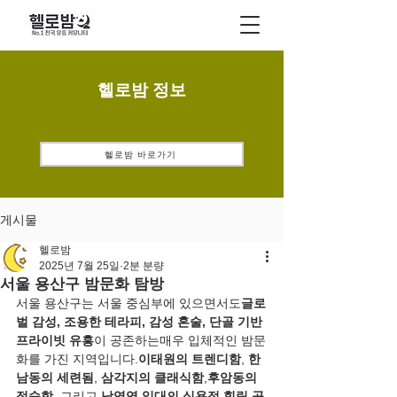
헬로밤 정보
헬로밤 바로가기
게시물
헬로밤
2025년 7월 25일
2분 분량
서울 용산구 밤문화 탐방
서울 용산구는 서울 중심부에 있으면서도
글로
벌 감성, 조용한 테라피, 감성 혼술, 단골 기반 
프라이빗 유흥
이 공존하는매우 입체적인 밤문
화를 가진 지역입니다.
이태원의 트렌디함
, 
한
남동의 세련됨
, 
삼각지의 클래식함
,
후암동의 
정숙함
, 그리고 
남영역 일대의 실용적 힐링 공