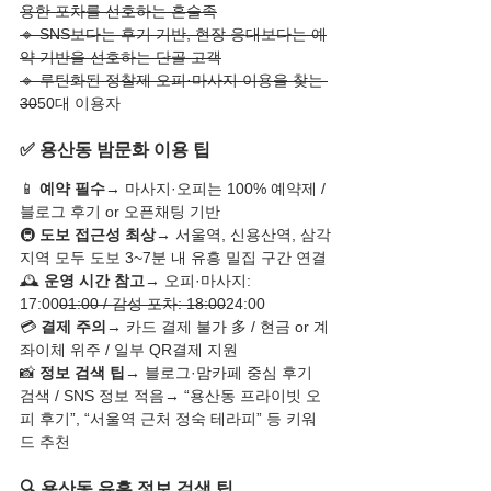
용한 포차를 선호하는 혼술족
🔹 SNS보다는 후기 기반, 현장 응대보다는 예
약 기반을 선호하는 단골 고객
🔹 루틴화된 정찰제 오피·마사지 이용을 찾는 
30
50대 이용자
✅ 용산동 밤문화 이용 팁
📱 
예약 필수
→ 마사지·오피는 100% 예약제 / 
블로그 후기 or 오픈채팅 기반
🚇 
도보 접근성 최상
→ 서울역, 신용산역, 삼각
지역 모두 도보 3~7분 내 유흥 밀집 구간 연결
🕰️ 
운영 시간 참고
→ 오피·마사지: 
17:00
01:00 / 감성 포차: 18:00
24:00
💳 
결제 주의
→ 카드 결제 불가 多 / 현금 or 계
좌이체 위주 / 일부 QR결제 지원
📸 
정보 검색 팁
→ 블로그·맘카페 중심 후기 
검색 / SNS 정보 적음→ “용산동 프라이빗 오
피 후기”, “서울역 근처 정숙 테라피” 등 키워
드 추천
🔍 용산동 유흥 정보 검색 팁