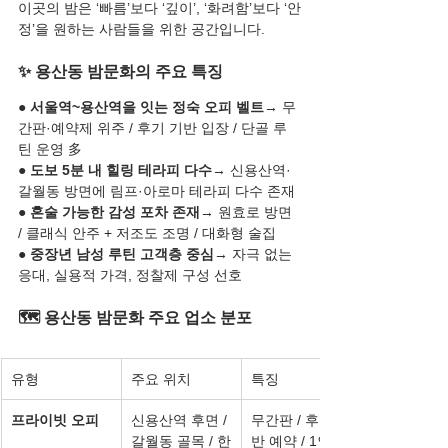
이곳의 밤은 ‘빠름’보다 ‘깊이’, ‘화려함’보다 ‘안
정’을 원하는 사람들을 위한 공간입니다.
✨ 용산동 밤문화의 주요 특징
● 
서울역~용산역을 잇는 정숙 오피 벨트
→ 무
간판·예약제 위주 / 후기 기반 입장 / 단골 루
틴 운영 多
● 
도보 5분 내 힐링 테라피 다수
→ 신용산역·
갈월동 방면에 림프·아로마 테라피 다수 존재
● 
혼술 가능한 감성 포차 존재
→ 원효로 방면 
/ 클래식 안주 + 저조도 조명 / 대화형 술집
● 
중장년 남성 루틴 고객층 중심
→ 자극 없는 
응대, 실용적 가격, 정찰제 구성 선호
🗺️ 용산동 밤문화 주요 업소 분포
유형
주요 위치
특징
프라이빗 오피
신용산역 후면 / 
무간판 / 후기 기
갈월동 골목 / 한
반 예약 / 1인 운