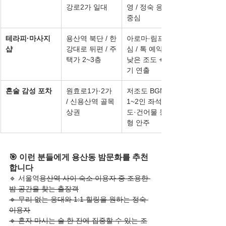
강로2가 일대
영 / 정숙 응대 
중심
테라피·마사지
용산역 북단 / 한
아로마·림프 중
샵
강대로 뒤편 / 주
심 / 톡 예약제 / 
택가 2~3층
낮은 조도 + 향
기 연출
혼술 감성 포차
원효로1가·2가 
저조도 BGM / 
/ 신용산역 골목
1~2인 좌석 / 황
상권
도·건어물 등 소
형 안주
🎯 이런 분들에게 용산동 밤문화를 추천
합니다
🔹 서울역
용산역 사이 숙소 이용자 중 조용한 
밤 공간을 찾는 출장객
🔹 무리 없는 응대와 1:1 힐링을 원하는 정숙 
이용자
🔹 혼자 마시는 술 한 잔에 집중할 수 있는 조