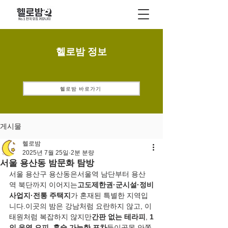
헬로밤 정보
헬로밤 바로가기
게시물
헬로밤
2025년 7월 25일
2분 분량
서울 용산동 밤문화 탐방
서울 용산구 용산동은서울역 남단부터 용산
역 북단까지 이어지는
고도제한권·군시설·정비
사업지·전통 주택지
가 혼재된 특별한 지역입
니다.이곳의 밤은 강남처럼 요란하지 않고, 이
태원처럼 복잡하지 않지만
간판 없는 테라피
, 
1
인 운영 오피
, 
혼술 가능한 포차
들이골목 안쪽