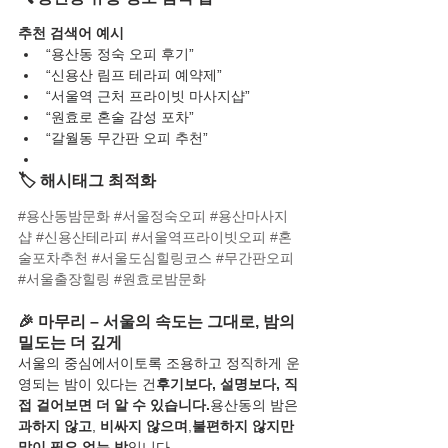
추천 검색어 예시
“용산동 정숙 오피 후기”
“신용산 림프 테라피 예약제”
“서울역 근처 프라이빗 마사지샵”
“원효로 혼술 감성 포차”
“갈월동 무간판 오피 추천”
🏷️ 해시태그 최적화
#용산동밤문화
#서울정숙오피
#용산마사지
샵
#신용산테라피
#서울역프라이빗오피
#혼
술포차추천
#서울도심힐링코스
#무간판오피
#서울출장힐링
#원효로밤문화
🎉 마무리 – 서울의 속도는 그대로, 밤의 
밀도는 더 깊게
서울의 중심에서이토록 조용하고 정직하게 운
영되는 밤이 있다는 건
후기보다, 설명보다, 직
접 걸어보면 더 알 수 있습니다.
용산동의 밤은 
과하지 않고
, 
비싸지 않으며
,
불편하지 않지만 
말이 필요 없는 밤
입니다.