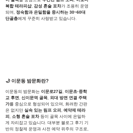
복합 테라피샵
, 
감성 혼술 포차
가 조용히 운영
되며, 
정숙함과 은밀함을 중시하는 30~60대 
단골층
에게 꾸준히 사랑받고 있습니다.
🌙 이문동 밤문화란?
이문동의 밤문화는 
이문로27길
, 
이문초·중학
교 후면
, 
신이문역 골목
, 
외대 방면 연결 주택
가
를 중심으로 형성되어 있으며, 화려한 간판
은 없지만 
실속 있는 림프 오피
, 
예약제 테라
피
, 
소형 혼술 포차
 등이 골목 사이에 은밀하
게 자리잡고 있습니다. 대부분 블로그 후기 기
반의 정찰제 운영과 사전 예약 위주의 구조로, 