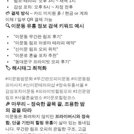
림프·테라피: 오후 3시 ~ 새벽 1시
감성 포차: 오후 6시 ~ 자정 전후
💳 
결제 방식
 – 카드 미지원 多 / 현금 or 계좌
이체 / 일부 QR 결제 가능
🔍 이문동 유흥 정보 검색 키워드 예시
"이문동 무간판 림프 후기"
"이문동 림프 아로마 테라피 예약"
"신이문 림프 오피 위치"
"이문로 혼술 포차 추천"
"동대문구 프라이빗 오피 후기"
🏷️ 해시태그 최적화
#이문동밤문화
#무간판오피이문동
#이문동림
프마사지
#신이문테라피샵
#정숙유흥서울
#
감성포차이문동
#프라이빗힐링오피
#1인운영
림프
#서울혼술명소
#이문로힐링코스
🎉 마무리 – 정숙한 골목 끝, 조용한 밤
의 결을 따라
이문동은 화려하지 않지만 
프라이버시와 정숙
함, 단골 기반의 힐링 유흥
이 살아 있는 동네입
니다. 무간판 림프 오피의 은밀한 구조, 고급 