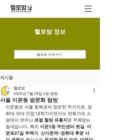
헬로밤 정보
헬로밤 바로가기
게시물
헬로밤
2025년 7월 29일
2분 분량
서울 이문동 밤문화 탐방
이문동은 서울 동북권의 정온한 주거지로, 경
희대·외대 인접 대학가이면서도 번화가의 소
음에서 벗어난 
로컬 힐링 유흥지
로 주목받는 
동네입니다. 특히 
이문1동 주민센터 뒷길
, 
이
문로27길 주택가
, 
신이문역~경희대 후문 사
이 골목
을 중심으로 
무간판 림프 오피
, 
아로마 