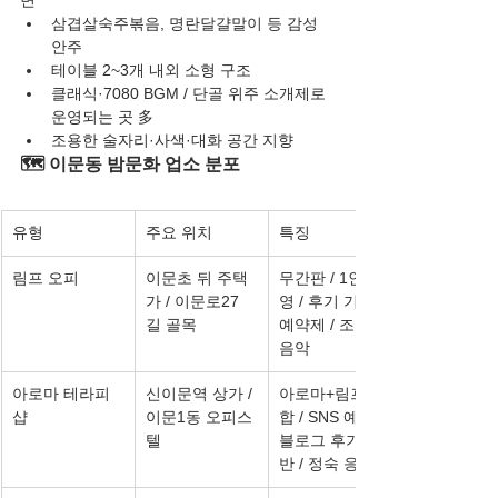
변
삼겹살숙주볶음, 명란달걀말이 등 감성 
안주
테이블 2~3개 내외 소형 구조
클래식·7080 BGM / 단골 위주 소개제로 
운영되는 곳 多
조용한 술자리·사색·대화 공간 지향
🗺️ 이문동 밤문화 업소 분포
유형
주요 위치
특징
림프 오피
이문초 뒤 주택
무간판 / 1인 운
가 / 이문로27
영 / 후기 기반 / 
길 골목
예약제 / 조용한 
음악
아로마 테라피
신이문역 상가 / 
아로마+림프 복
샵
이문1동 오피스
합 / SNS 예약 / 
텔
블로그 후기 기
반 / 정숙 응대