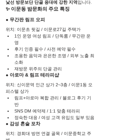
낯선 방문보단 단골 응대에 강한 지역
입니다.
✨ 이문동 밤문화의 주요 특징
● 무간판 림프 오피
위치: 이문초 뒷길 / 이문로27길 주택가
1인 운영 여성 림프 / 단독룸 / 무간판 운
영
후기 인증 필수 / 사전 예약 필수
조용한 음악과 은은한 조명 / 외부 노출 최
소화
재방문 위주의 단골 관리
● 아로마 & 림프 테라피샵
위치: 신이문역 인근 상가 2~3층 / 이문1동 오
피스텔 상가
림프+아로마 복합 관리 / 블로그 후기 기
반
SNS DM 예약제 / 1:1 맞춤 테라피
정숙한 대응 / 여성 고객 유입도 일부 있음
● 감성 혼술 포차
위치: 경희대 방면 연결 골목 / 이문중학교 주