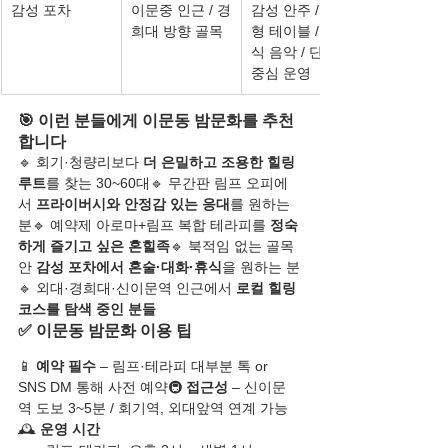
감성 포차
이문중 인근 / 경
감성 안주 / 소
희대 방향 골목
형 테이블 / 클래
식 음악 / 단골 
중심 운영
🎯 이런 분들에게 이문동 밤문화를 추천
합니다
🔹 회기·청량리보다 
더 은밀하고 조용한 힐링 
루트
를 찾는 30~60대🔹 무간판 림프 오피에
서 
프라이버시와 안정감 있는 응대
를 원하는 
분🔹 예약제 아로마+림프 복합 테라피를 
정숙
하게 즐기고 싶은 혼힐족
🔹 북적임 없는 골목 
안 
감성 포차에서 혼술·대화·휴식
을 원하는 분
🔹 외대·경희대·신이문역 인근에서 
로컬 힐링 
코스를 탐색 중인 분들
✅ 이문동 밤문화 이용 팁
📱 
예약 필수
 – 림프·테라피 대부분 톡 or 
SNS DM 통해 사전 예약🚇 
접근성
 – 신이문
역 도보 3~5분 / 회기역, 외대앞역 연계 가능
🕰️ 
운영 시간