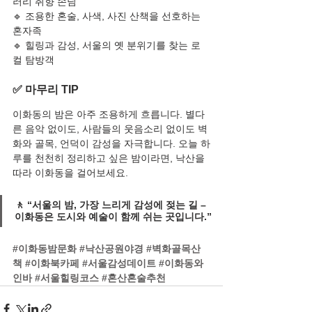
러리 취향 손님
🔹 조용한 혼술, 사색, 사진 산책을 선호하는 
혼자족
🔹 힐링과 감성, 서울의 옛 분위기를 찾는 로
컬 탐방객
✅ 마무리 TIP
이화동의 밤은 아주 조용하게 흐릅니다. 별다
른 음악 없이도, 사람들의 웃음소리 없이도 벽
화와 골목, 언덕이 감성을 자극합니다. 오늘 하
루를 천천히 정리하고 싶은 밤이라면, 낙산을 
따라 이화동을 걸어보세요.
🚶 “서울의 밤, 가장 느리게 감성에 젖는 길 – 
이화동은 도시와 예술이 함께 쉬는 곳입니다.”
#이화동밤문화
#낙산공원야경
#벽화골목산
책
#이화북카페
#서울감성데이트
#이화동와
인바
#서울힐링코스
#혼산혼술추천