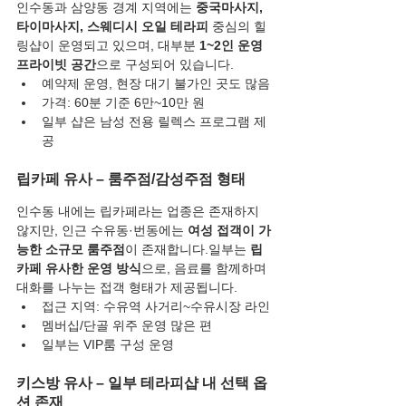
인수동과 삼양동 경계 지역에는 
중국마사지, 
타이마사지, 스웨디시 오일 테라피
 중심의 힐
링샵이 운영되고 있으며, 대부분 
1~2인 운영 
프라이빗 공간
으로 구성되어 있습니다.
예약제 운영, 현장 대기 불가인 곳도 많음
가격: 60분 기준 6만~10만 원
일부 샵은 남성 전용 릴렉스 프로그램 제
공
립카페 유사 – 룸주점/감성주점 형태
인수동 내에는 립카페라는 업종은 존재하지 
않지만, 인근 수유동·번동에는 
여성 접객이 가
능한 소규모 룸주점
이 존재합니다.일부는 
립
카페 유사한 운영 방식
으로, 음료를 함께하며 
대화를 나누는 접객 형태가 제공됩니다.
접근 지역: 수유역 사거리~수유시장 라인
멤버십/단골 위주 운영 많은 편
일부는 VIP룸 구성 운영
키스방 유사 – 일부 테라피샵 내 선택 옵
션 존재