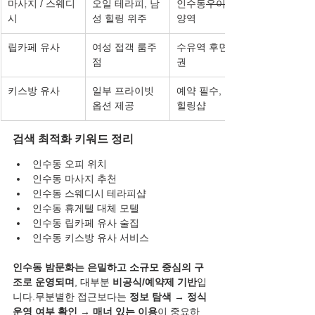
마사지 / 스웨디
오일 테라피, 남
인수동
우이동
시
성 힐링 위주
양역
립카페 유사
여성 접객 룸주
수유역 후면 상
점
권
키스방 유사
일부 프라이빗 
예약 필수, 일부 
옵션 제공
힐링샵
검색 최적화 키워드 정리
인수동 오피 위치
인수동 마사지 추천
인수동 스웨디시 테라피샵
인수동 휴게텔 대체 모텔
인수동 립카페 유사 술집
인수동 키스방 유사 서비스
인수동 밤문화는 은밀하고 소규모 중심의 구
조로 운영되며
, 대부분 
비공식/예약제 기반
입
니다.무분별한 접근보다는 
정보 탐색 → 정식 
운영 여부 확인 → 매너 있는 이용
이 중요하