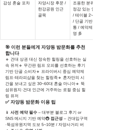
감성 혼술 포차
자양시장 후문 / 
조용한 분위기 / 
한강공원 인근 
정감 있는 안주 
골목
/ 테이블 2~3개 
/ 단골 기반 소
통 / 예약제 운
영 多
🎯 이런 분들에게 자양동 밤문화를 추천
합니다
🔹 건대 상권 대신 정숙한 힐링을 선호하는 실
속 유저🔹 무간판 림프 오피를 선호하는 후기 
기반 단골 소비자🔹 프라이버시 중심 예약제 
림프·테라피샵을 찾는 힐링족🔹 혼자만의 시
간을 보내고 싶은 30~60대 혼술 마니아🔹 뚝
섬유원지·건대 인근에 거주하는 로컬 중심 힐
링 유저
✅ 자양동 밤문화 이용 팁
📱 
사전 예약 필수
 – 대부분 블로그 후기 or 
SNS 메시지 기반 예약🚇 
접근성
 – 건대입구역
·뚝섬유원지역 도보 5~10분 / 자양사거리 버