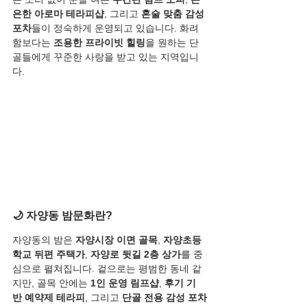
은한 아로마 테라피샵
, 그리고 
혼술 맞춤 감성 
포차
들이 정숙하게 운영되고 있습니다. 화려
함보다는 
조용한 프라이빗 힐링
을 원하는 단
골들에게 꾸준한 사랑을 받고 있는 지역입니
다.
🌙 자양동 밤문화란?
자양동의 밤은 
자양시장 이면 골목
, 
자양초등
학교 뒤편 주택가
, 
자양로 뒷길 2층 상가
를 중
심으로 펼쳐집니다. 겉으로는 평범한 동네 같
지만, 골목 안에는 
1인 운영 림프샵
, 
후기 기
반 예약제 테라피
, 그리고 
단골 전용 감성 포차