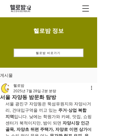
헬로밤 정보
헬로밤 바로가기
게시물
헬로밤
2025년 7월 28일
2분 분량
서울 자양동 밤문화 탐방
서울 광진구 자양동은 뚝섬유원지와 자양사거
리, 건대입구역을 끼고 있는 
주거·상업 복합 
지역
입니다. 낮에는 학원가와 카페, 맛집, 쇼핑
센터가 북적이지만, 밤이 되면 
자양시장 인근 
골목, 자양초 뒤편 주택가, 자양로 이면 상가
에
는 소리 없이 문을 여는 
무간판 림프 오피
, 
은