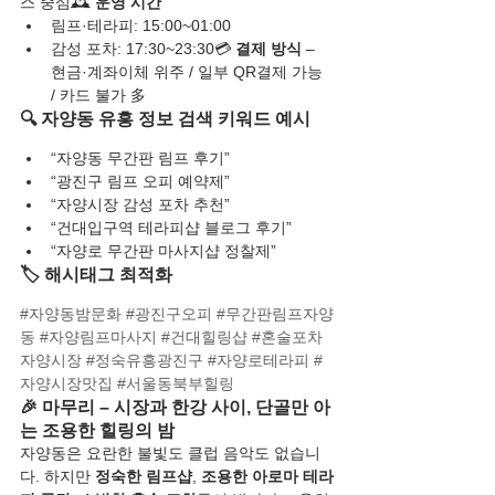
스 중심🕰️ 
운영 시간
림프·테라피: 15:00~01:00
감성 포차: 17:30~23:30💳 
결제 방식
 – 
현금·계좌이체 위주 / 일부 QR결제 가능 
/ 카드 불가 多
🔍 자양동 유흥 정보 검색 키워드 예시
“자양동 무간판 림프 후기”
“광진구 림프 오피 예약제”
“자양시장 감성 포차 추천”
“건대입구역 테라피샵 블로그 후기”
“자양로 무간판 마사지샵 정찰제”
🏷️ 해시태그 최적화
#자양동밤문화
#광진구오피
#무간판림프자양
동
#자양림프마사지
#건대힐링샵
#혼술포차
자양시장
#정숙유흥광진구
#자양로테라피
#
자양시장맛집
#서울동북부힐링
🎉 마무리 – 시장과 한강 사이, 단골만 아
는 조용한 힐링의 밤
자양동은 요란한 불빛도 클럽 음악도 없습니
다. 하지만 
정숙한 림프샵
, 
조용한 아로마 테라