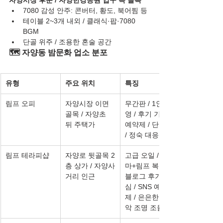
자양시장 후문 / 자양한강공원 입구 쪽 골목
7080 감성 안주: 콘버터, 황도, 북어찜 등
테이블 2~3개 내외 / 클래식·팝·7080 
BGM
단골 위주 / 조용한 혼술 공간
🗺️ 자양동 밤문화 업소 분포
유형
주요 위치
특징
림프 오피
자양시장 이면 
무간판 / 1인 운
골목 / 자양초 
영 / 후기 기반 
뒤 주택가
예약제 / 단독룸 
/ 정숙 대응
림프 테라피샵
자양로 뒷골목 2
고급 오일 / 아로
층 상가 / 자양사
마+림프 복합 / 
거리 인근
블로그 후기 중
심 / SNS 예약
제 / 은은한 음
악 조명 조율