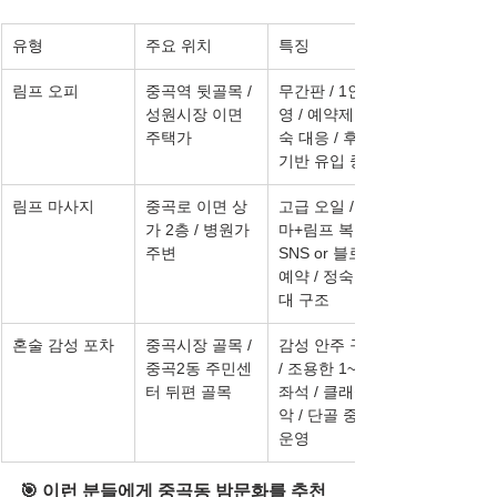
유형
주요 위치
특징
림프 오피
중곡역 뒷골목 / 
무간판 / 1인 운
성원시장 이면 
영 / 예약제 / 정
주택가
숙 대응 / 후기 
기반 유입 중심
림프 마사지
중곡로 이면 상
고급 오일 / 아로
가 2층 / 병원가 
마+림프 복합 / 
주변
SNS or 블로그 
예약 / 정숙 응
대 구조
혼술 감성 포차
중곡시장 골목 / 
감성 안주 구성 
중곡2동 주민센
/ 조용한 1~2인 
터 뒤편 골목
좌석 / 클래식 음
악 / 단골 중심 
운영
🎯 이런 분들에게 중곡동 밤문화를 추천