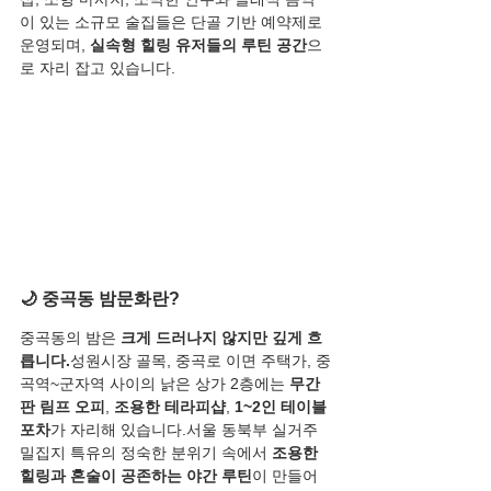
이 있는 소규모 술집들은 단골 기반 예약제로 
운영되며, 
실속형 힐링 유저들의 루틴 공간
으
로 자리 잡고 있습니다.
🌙 중곡동 밤문화란?
중곡동의 밤은 
크게 드러나지 않지만 깊게 흐
릅니다.
성원시장 골목, 중곡로 이면 주택가, 중
곡역~군자역 사이의 낡은 상가 2층에는 
무간
판 림프 오피
, 
조용한 테라피샵
, 
1~2인 테이블 
포차
가 자리해 있습니다.서울 동북부 실거주 
밀집지 특유의 정숙한 분위기 속에서 
조용한 
힐링과 혼술이 공존하는 야간 루틴
이 만들어