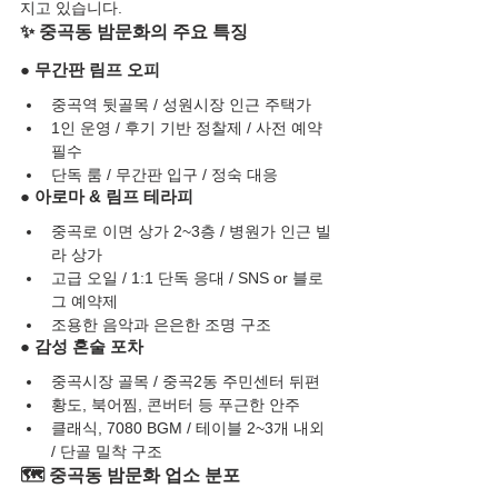
지고 있습니다.
✨ 중곡동 밤문화의 주요 특징
● 무간판 림프 오피
중곡역 뒷골목 / 성원시장 인근 주택가
1인 운영 / 후기 기반 정찰제 / 사전 예약 
필수
단독 룸 / 무간판 입구 / 정숙 대응
● 아로마 & 림프 테라피
중곡로 이면 상가 2~3층 / 병원가 인근 빌
라 상가
고급 오일 / 1:1 단독 응대 / SNS or 블로
그 예약제
조용한 음악과 은은한 조명 구조
● 감성 혼술 포차
중곡시장 골목 / 중곡2동 주민센터 뒤편
황도, 북어찜, 콘버터 등 푸근한 안주
클래식, 7080 BGM / 테이블 2~3개 내외 
/ 단골 밀착 구조
🗺️ 중곡동 밤문화 업소 분포