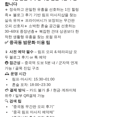
합니다
🔹 정숙하고 은밀한 유흥을 선호하는 1인 힐링
족🔹 블로그 후기 기반 림프 마사지샵을 찾는 
실속 유저🔹 프라이버시가 보장되는 무간판 
오피 선호자🔹 소박한 혼술 공간을 선호하는 
30~60대 중장년층🔹 복잡한 건대 상권보다 한
적한 생활형 유흥을 찾는 로컬 유저
✅ 중곡동 밤문화 이용 팁
📱 
사전 예약 필수
 – 림프 오피 & 테라피샵 모
두 블로그 후기 or 톡 예약
🚇 
접근성
 – 중곡역 도보 5분 내 / 군자역 연계 
가능 / 골목 진입 구조
🕰️ 
운영 시간
림프·마사지: 15:30~01:00
혼술 포차: 18:00~23:30
💳 
결제 방식
 – 카드 불가 多 / 현금·계좌이체 
위주 / 일부 QR결제 가능
🔍 
검색 팁
“중곡동 무간판 오피 후기”
“중곡 림프 마사지 예약제”