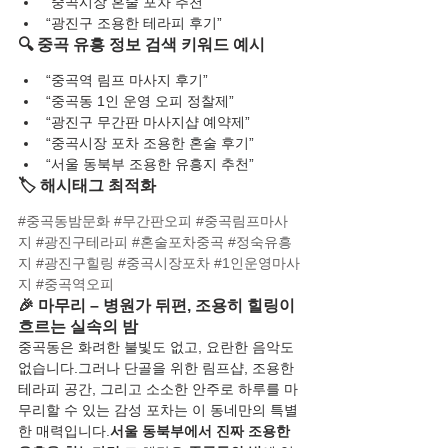
“중곡시장 혼술 포차 추천”
“광진구 조용한 테라피 후기”
🔍 중곡 유흥 정보 검색 키워드 예시
“중곡역 림프 마사지 후기”
“중곡동 1인 운영 오피 정찰제”
“광진구 무간판 마사지샵 예약제”
“중곡시장 포차 조용한 혼술 후기”
“서울 동북부 조용한 유흥지 추천”
🏷️ 해시태그 최적화
#중곡동밤문화
#무간판오피
#중곡림프마사
지
#광진구테라피
#혼술포차중곡
#정숙유흥
지
#광진구힐링
#중곡시장포차
#1인운영마사
지
#중곡역오피
🎉 마무리 – 병원가 뒤편, 조용히 힐링이 
흐르는 실속의 밤
중곡동은 화려한 불빛도 없고, 요란한 음악도 
없습니다.그러나 단골을 위한 림프샵, 조용한 
테라피 공간, 그리고 소소한 안주로 하루를 마
무리할 수 있는 감성 포차는 이 동네만의 특별
한 매력입니다.
서울 동북부에서 진짜 조용한 