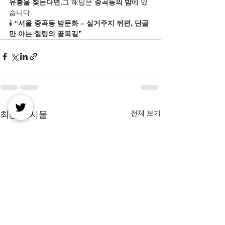
유흥을 찾는다면
,그 해답은 
중곡동의 밤
에 있
습니다.
🕯️ 
“서울 중곡동 밤문화 – 실거주지 뒤편, 단골
만 아는 힐링의 골목길”
전체 보기
최근 게시물