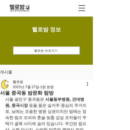
헬로밤 정보
헬로밤 바로가기
게시물
헬로밤
2025년 7월 27일
2분 분량
서울 중곡동 밤문화 탐방
서울 광진구 중곡동은 
서울동부병원, 건대병
원, 중곡시장
 등을 품은 실거주 중심의 주거지
로, 낮에는 조용한 병원 상권이지만 밤에는 정
숙한 림프 오피와 혼술 맞춤 감성 포차들이 주
택가 골목 사이에 숨어 있습니다. 무간판 림프
샵, 소형 마사지, 소박한 안주와 클래식 음악