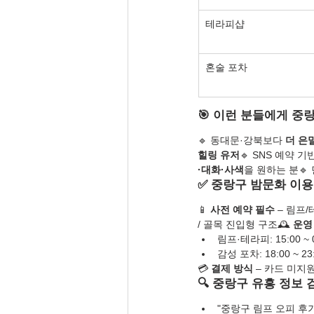
테라피샵
혼술 포차
🎯 이런 분들에게 
🔹 동대문·강북보다 
더 은
힐링 유저
🔹 SNS 예약 기
·대화·사색
을 원하는 분🔹
✅ 중랑구 밤문화 이용
📱 
사전 예약 필수
 – 림프
/ 골목 진입형 구조🕰️ 
운영
림프·테라피: 15:00 ~ 
감성 포차: 18:00 ~ 23
💳 
결제 방식
 – 카드 미지원
🔍 중랑구 유흥 정보
"중랑구 림프 오피 후기