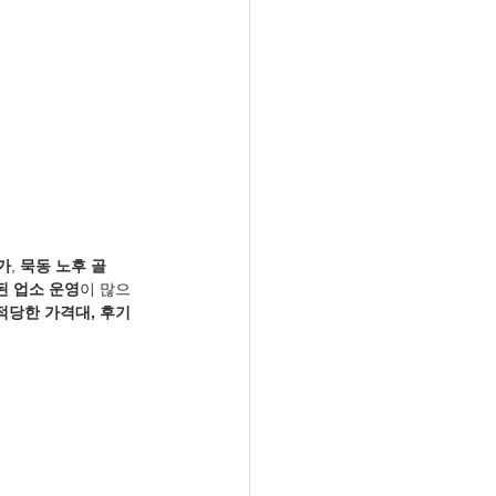
가
, 
묵동 노후 골
된 업소 운영
이 많으
적당한 가격대, 후기 