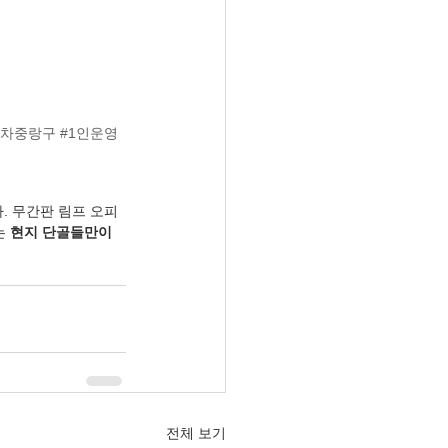
포차중랑구
#1인운영
. 무간판 림프 오피
 
현지 단골들만이 
전체 보기