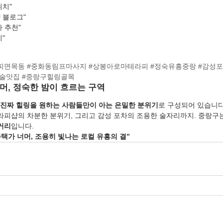
위치"
 블로그"
 추천"
"
피면목동
#중화동림프마사지
#상봉아로마테라피
#정숙유흥중랑
#감성
혼술맛집
#중랑구힐링골목
너머, 정숙한 밤이 흐르는 구역
진짜 힐링을 원하는 사람들만이 아는 은밀한 분위기
로 구성되어 있습니다
테라피샵의 차분한 분위기, 그리고 감성 포차의 조용한 술자리까지. 중랑구는
거리
입니다.
주택가 너머, 조용히 빛나는 로컬 유흥의 결”