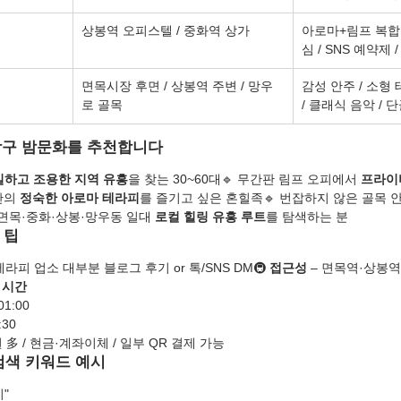
상봉역 오피스텔 / 중화역 상가
아로마+림프 복합 
심 / SNS 예약제
면목시장 후면 / 상봉역 주변 / 망우
감성 안주 / 소형 
로 골목
/ 클래식 음악 / 
중랑구 밤문화를 추천합니다
밀하고 조용한 지역 유흥
을 찾는 30~60대🔹 무간판 림프 오피에서 
프라이
반의 
정숙한 아로마 테라피
를 즐기고 싶은 혼힐족🔹 번잡하지 않은 골목 
 면목·중화·상봉·망우동 일대 
로컬 힐링 유흥 루트
를 탐색하는 분
 팁
/테라피 업소 대부분 블로그 후기 or 톡/SNS DM🚇 
접근성
 – 면목역·상봉역
 시간
01:00
:30
 多 / 현금·계좌이체 / 일부 QR 결제 가능
 검색 키워드 예시
"