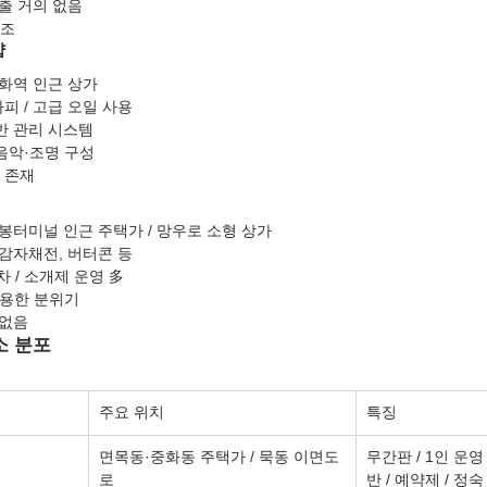
노출 거의 없음
구조
샵
중화역 인근 상가
피 / 고급 오일 사용
기반 관리 시스템
 음악·조명 구성
 존재
상봉터미널 인근 주택가 / 망우로 소형 상가
 감자채전, 버터콘 등
차 / 소개제 운영 多
 조용한 분위기
 없음
소 분포
주요 위치
특징
면목동·중화동 주택가 / 묵동 이면도
무간판 / 1인 운영 
로
반 / 예약제 / 정