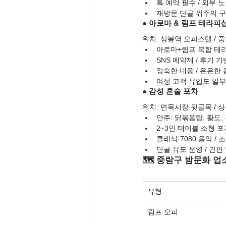
톡 예약 필수 / 외부 
재방문 단골 위주의 
● 아로마 & 림프 테라피
위치: 상봉역 오피스텔 / 
아로마+림프 복합 테라
SNS 예약제 / 후기 
정숙한 대응 / 은은한
여성 고객 유입도 일부
● 감성 혼술 포차
위치: 면목시장 뒷골목 / 
안주: 닭볶음탕, 황도,
2~3인 테이블 소형 포
클래식·7080 음악 /
단골 유도 운영 / 간판
🗺️ 중랑구 밤문화 업
유형
림프 오피