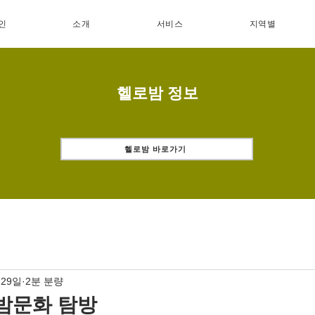
인
소개
서비스
지역별
헬로밤 정보
헬로밤 바로가기
 29일
2분 분량
밤문화 탐방