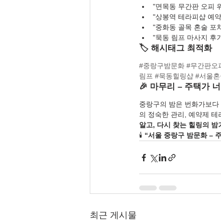
"면목동 무간판 오피 
"상봉역 테라피샵 예약
"중화동 골목 혼술 포차
"묵동 림프 마사지 후기
🏷️ 해시태그 최적화
#중랑구밤문화
#무간판오
림프
#묵동힐링샵
#서울
🎉 마무리 – 주택가 
중랑구의 밤은 번화가보다 
의 정숙한 관리, 예약제 
알고, 다시 찾는 힐링의 밤
🕯️ 
“서울 중랑구 밤문화 – 
최근 게시물