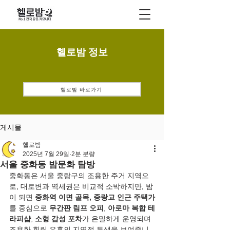
헬로밤 정보
헬로밤 바로가기
게시물
헬로밤
2025년 7월 29일
2분 분량
서울 중화동 밤문화 탐방
중화동은 서울 중랑구의 조용한 주거 지역으
로, 대로변과 역세권은 비교적 소박하지만, 밤
이 되면 
중화역 이면 골목, 중랑교 인근 주택가
를 중심으로 
무간판 림프 오피
, 
아로마 복합 테
라피샵
, 
소형 감성 포차
가 은밀하게 운영되며 
조용한 힐링 유흥의 지역적 특색을 보여줍니