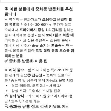
🎯 이런 분들에게 중화동 밤문화를 추천
합니다
🔹 북적이는 번화가보다 
조용하고 은밀한 힐
링 유흥
을 선호하는 30~60대🔹 무간판 림프 
오피에서 
프라이버시 중심 1:1 관리
를 원하는 
분🔹 예약제로 운영되는 
아로마+림프 복합 테
라피
를 즐기고 싶은 혼힐족🔹 조용한 분위기
에서 감성 안주와 술을 즐기는 
혼술족
🔹 면목
동·상봉동과 인접한 
로컬 힐링 유흥 코스를 탐
색하는 분들
✅ 중화동 밤문화 이용 팁
📱 
예약 필수
 – 림프·테라피는 톡/SNS DM 통
한 선예약 필요🚇 
접근성
 – 중화역 도보 3~6
분 / 중랑역 및 상봉역 연계 가능🕰️ 
운영 시간
림프·테라피: 오후 3시 ~ 새벽 1시
감성 포차: 오후 6시 ~ 자정 전후
💳 
결제 방식
 – 카드 미지원 多 / 계좌이체·현
금 / 일부 QR 결제 가능
🔍 중화동 유흥 정보 검색 키워드 예시