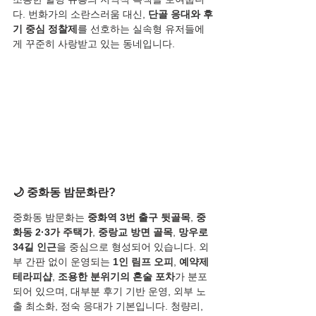
다. 번화가의 소란스러움 대신, 
단골 응대와 후
기 중심 정찰제
를 선호하는 실속형 유저들에
게 꾸준히 사랑받고 있는 동네입니다.
🌙 중화동 밤문화란?
중화동 밤문화는 
중화역 3번 출구 뒷골목
, 
중
화동 2·3가 주택가
, 
중랑교 방면 골목
, 
망우로
34길 인근
을 중심으로 형성되어 있습니다. 외
부 간판 없이 운영되는 
1인 림프 오피
, 
예약제 
테라피샵
, 
조용한 분위기의 혼술 포차
가 분포
되어 있으며, 대부분 후기 기반 운영, 외부 노
출 최소화, 정숙 응대가 기본입니다. 청량리, 