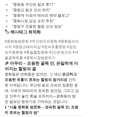
"중화동 무간판 림프 후기"
"중랑교 림프 오피 위치"
"중화역 아로마 테라피 예약 블로그"
"중화시장 감성 포차 추천"
"중랑구 조용한 힐링 오피 정보"
🏷️ 해시태그 최적화
#중화동밤문화
#무간판오피중화
#중화림프마
사지
#중랑교테라피샵
#정숙유흥중랑
#감성
포차중화동
#혼술힐링중화
#1인운영오피
#서
울골목유흥
#중화시장밤분위기
🎉 마무리 – 조용한 골목 안, 은밀하게 이
어지는 힐링의 결
중화동은 번화함은 없지만, 그 대신 
은근하고 
조용한 유흥이 흐르는 힐링의 밤거리
를 간직
한 지역입니다. 무간판 림프 오피의 정중한 응
대, 아로마 테라피의 정숙한 공간감, 그리고 감
성 안주가 놓인 혼술 포차까지—중화동의 밤
은 말보단 분위기로 기억되는 곳입니다.
🕯️ 
“서울 중화동 밤문화 – 정숙한 골목 안, 조용
히 흐르는 힐링의 밤”