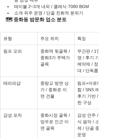
테이블 2~3개 내외 / 클래식·7080 BGM
소개 위주 운영 / 단골 친화적 분위기
🗺️ 중화동 밤문화 업소 분포
유형
주요 위치
특징
림프 오피
중화역 뒷골목 / 
무간판 / 1인 운
중화3가 주택가 
영 / 후기 기반 / 
골목
예약제 / 정숙 응
대 / 단독룸
테라피샵
중랑교 방면 상
림프+아로마 복
가 / 중화로 이
합 / SNS 예약 / 
면 건물
후기 기반 / 조용
한 구성
감성 포차
중화시장 골목 / 
감성 안주 / 클래
망우로 인근 이
식 음악 / 소개
면 골목
제 / 단골 중심 
운영