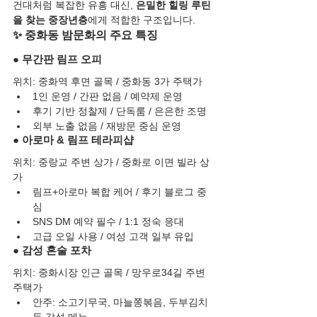
건대처럼 복잡한 유흥 대신, 
은밀한 힐링 루틴
을 찾는 중장년층
에게 적합한 구조입니다.
✨ 중화동 밤문화의 주요 특징
● 무간판 림프 오피
위치: 중화역 후면 골목 / 중화동 3가 주택가
1인 운영 / 간판 없음 / 예약제 운영
후기 기반 정찰제 / 단독룸 / 은은한 조명
외부 노출 없음 / 재방문 중심 운영
● 아로마 & 림프 테라피샵
위치: 중랑교 주변 상가 / 중화로 이면 빌라 상
가
림프+아로마 복합 케어 / 후기 블로그 중
심
SNS DM 예약 필수 / 1:1 정숙 응대
고급 오일 사용 / 여성 고객 일부 유입
● 감성 혼술 포차
위치: 중화시장 인근 골목 / 망우로34길 주변 
주택가
안주: 소고기무국, 마늘쫑볶음, 두부김치 
등 감성 메뉴