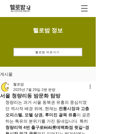
헬로밤 정보
헬로밤 바로가기
게시물
헬로밤
2025년 7월 29일
2분 분량
서울 청량리동 밤문화 탐방
청량리는 과거 서울 동북권 유흥의 중심지였
던 역사적 배경 위에, 현재는 
전통시장과 고층 
오피스텔, 모텔 상권, 후미진 골목 유흥
이 공존
하는 특유의 분위기를 가진 동네입니다. 특히 
청량리역 4번 출구
로터리
롯데백화점 뒷길~경
동시장 인근 골목
까지 이어지는 밤거리에는 