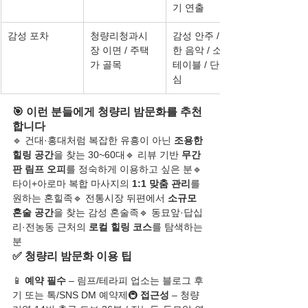
기 연출
감성 포차
청량리청과시
감성 안주 / 조용
장 이면 / 주택
한 음악 / 소형 
가 골목
테이블 / 단골 중
심
🎯 이런 분들에게 청량리 밤문화를 추천
합니다
🔹 건대·홍대처럼 복잡한 유흥이 아닌 
조용한 
힐링 공간
을 찾는 30~60대🔹 리뷰 기반 
무간
판 림프 오피
를 정숙하게 이용하고 싶은 분🔹 
타이+아로마 복합 마사지의 
1:1 맞춤 관리
를 
원하는 혼힐족🔹 전통시장 뒤편에서 
소규모 
혼술 공간
을 찾는 감성 혼술족🔹 동묘앞·답십
리·전농동 근처의 
로컬 힐링 코스
를 탐색하는 
분
✅ 청량리 밤문화 이용 팁
📱 
예약 필수
 – 림프/테라피 업소는 블로그 후
기 또는 톡/SNS DM 예약제🚇 
접근성
 – 청량