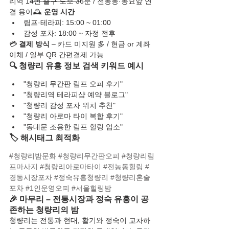
리역 1
4번 출구 도보 3
6분 / 전농동·동묘앞 연
결 용이🕰️ 
운영 시간
림프·테라피: 15:00 ~ 01:00
감성 포차: 18:00 ~ 자정 전후
💳 
결제 방식
 – 카드 미지원 多 / 현금 or 계좌
이체 / 일부 QR 간편결제 가능
🔍 청량리 유흥 정보 검색 키워드 예시
"청량리 무간판 림프 오피 후기"
"청량리역 테라피샵 예약 블로그"
"청량리 감성 포차 위치 추천"
"청량리 아로마 타이 복합 후기"
"동대문 조용한 림프 힐링 업소"
🏷️ 해시태그 최적화
#청량리밤문화
#청량리무간판오피
#청량리림
프마사지
#청량리아로마타이
#전농동힐링
#
경동시장포차
#정숙유흥청량리
#청량리혼술
포차
#1인운영오피
#서울힐링밤
🎉 마무리 – 전통시장과 정숙 유흥이 공
존하는 청량리의 밤
청량리는 전통과 현대, 활기와 정숙이 교차하