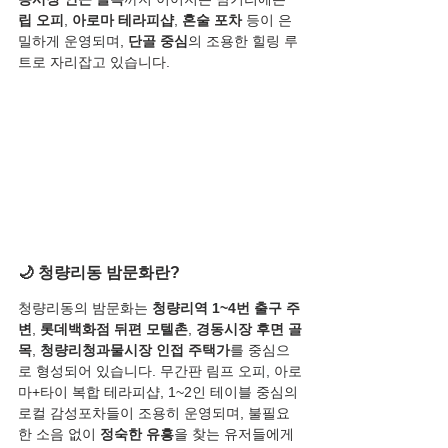
립 오피
, 
아로마 테라피샵
, 
혼술 포차
 등이 은
밀하게 운영되며, 
단골 중심
의 조용한 힐링 루
트로 자리잡고 있습니다.
🌙 청량리동 밤문화란?
청량리동의 밤문화는 
청량리역 1~4번 출구 주
변
, 
롯데백화점 뒤편 모텔촌
, 
경동시장 후면 골
목
, 
청량리청과물시장 인접 주택가
를 중심으
로 형성되어 있습니다. 무간판 림프 오피, 아로
마+타이 복합 테라피샵, 1~2인 테이블 중심의 
로컬 감성포차들이 조용히 운영되며, 불필요
한 소음 없이 
정숙한 유흥
을 찾는 유저들에게 