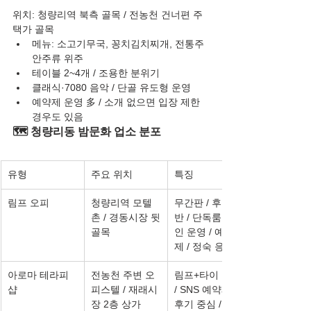
위치: 청량리역 북측 골목 / 전농천 건너편 주
택가 골목
메뉴: 소고기무국, 꽁치김치찌개, 전통주 
안주류 위주
테이블 2~4개 / 조용한 분위기
클래식·7080 음악 / 단골 유도형 운영
예약제 운영 多 / 소개 없으면 입장 제한 
경우도 있음
🗺️ 청량리동 밤문화 업소 분포
유형
주요 위치
특징
림프 오피
청량리역 모텔
무간판 / 후기 기
촌 / 경동시장 뒷
반 / 단독룸 / 1
골목
인 운영 / 예약
제 / 정숙 응대
아로마 테라피
전농천 주변 오
림프+타이 복합 
샵
피스텔 / 재래시
/ SNS 예약제 / 
장 2층 상가
후기 중심 / 향