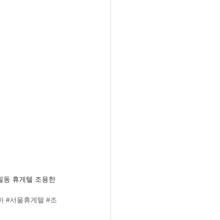
“필동 휴게텔 조용한 
마
#서울휴게텔
#조