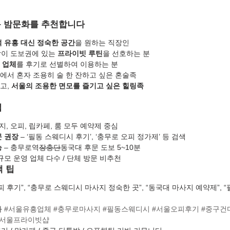
동 밤문화를 추천합니다
적 유흥 대신 정숙한 공간
을 원하는 직장인
방이 도보권에 있는 
프라이빗 루틴
을 선호하는 분
 업체
를 후기로 선별하여 이용하는 분
기에서 혼자 조용히 술 한 잔하고 싶은 혼술족
고, 
서울의 조용한 면모를 즐기고 싶은 힐링족
팁
사지, 오피, 립카페, 룸 모두 예약제 중심
문 권장
 – ‘필동 스웨디시 후기’, ‘충무로 오피 정가제’ 등 검색
능
 – 충무로역
장충단
동국대 후문 도보 5~10분
소규모 운영 업체 다수 / 단체 방문 비추천
색 팁
오피 후기”, “충무로 스웨디시 마사지 정숙한 곳”, “동국대 마사지 예약제”, 
 
#서울유흥업체
#충무로마사지
#필동스웨디시
#서울오피후기
#중구건
#서울프라이빗샵