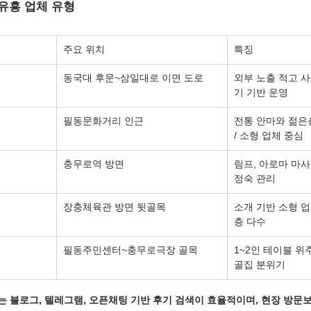
 유흥 업체 유형
주요 위치
특징
동국대 후문~삼일대로 이면 도로
외부 노출 적고 사
기 기반 운영
필동문화거리 인근
전통 안마와 젊은층
/ 소형 업체 중심
충무로역 방면
림프, 아로마 마사지
정숙 관리
장충체육관 방면 뒷골목
소개 기반 소형 업
층 다수
필동주민센터~충무로극장 골목
1~2인 테이블 위주
골집 분위기
체는 블로그, 텔레그램, 오픈채팅 기반 후기 검색이 효율적이며, 
현장 방문보