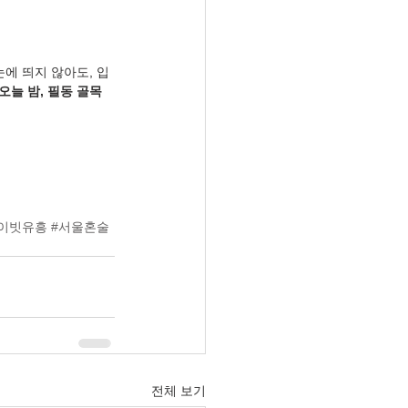
눈에 띄지 않아도, 입
오늘 밤, 필동 골목 
이빗유흥
#서울혼술
전체 보기