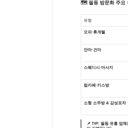
🗺️ 필동 밤문화 주요
유형
오피·휴게텔
안마·건마
스웨디시·마사지
립카페·키스방
소형 소주방 & 감성포차
📌 
TIP
: 필동 유흥 업