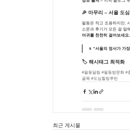
정보 출처
:– 지역 블로그 
🎉 마무리 – 서울 
필동은 작고 조용하지만, 
소문과 후기가 모든 걸 말
어귀를 천천히 걸어보세요.
🚶 “서울의 정서가 가
🏷️ 해시태그 최적화
#필동달림
#필동밤문화
#
골목
#도심힐링루틴
최근 게시물