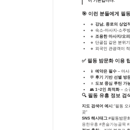
이 기본
입니다.
🎯 이런 분들에게 필
🔹 
강남, 종로의 상업
🔹 숙소-마사지-소주
🔹 
조용한 마사지/오피
🔹 단골집 같은 분위
🔹 외국인 관광객이 적
✅ 필동 밤문화 이용 
📱 
예약은 필수
 – 마
💬 
후기 기반 선별 방
🚶 
도보 중심 루틴 가
👥 
1~2인 최적화
 – 
🔍 필동 유흥 정보 검
지도 검색어 예시
:“필동 
곳”
SNS 해시태그
:#필동밤문화
용한유흥
#혼술가능골목