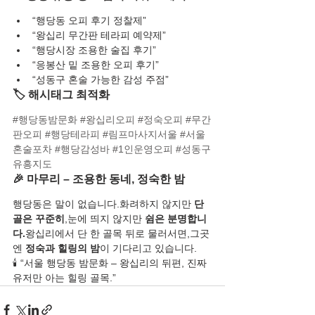
“행당동 오피 후기 정찰제”
“왕십리 무간판 테라피 예약제”
“행당시장 조용한 술집 후기”
“응봉산 밑 조용한 오피 후기”
“성동구 혼술 가능한 감성 주점”
🏷️ 해시태그 최적화
#행당동밤문화
#왕십리오피
#정숙오피
#무간
판오피
#행당테라피
#림프마사지서울
#서울
혼술포차
#행당감성바
#1인운영오피
#성동구
유흥지도
🎉 마무리 – 조용한 동네, 정숙한 밤
행당동은 말이 없습니다.화려하지 않지만 
단
골은 꾸준히
,눈에 띄지 않지만 
쉼은 분명합니
다.
왕십리에서 단 한 골목 뒤로 물러서면,그곳
엔 
정숙과 힐링의 밤
이 기다리고 있습니다.
🕯️ “서울 행당동 밤문화 – 왕십리의 뒤편, 진짜 
유저만 아는 힐링 골목.”