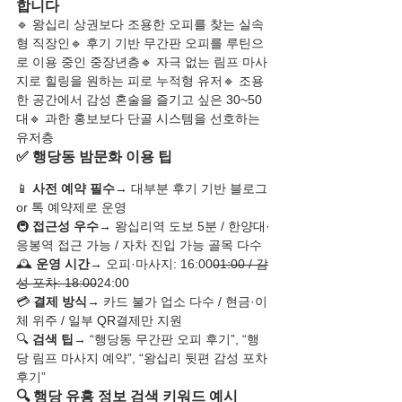
합니다
🔹 왕십리 상권보다 조용한 오피를 찾는 실속
형 직장인🔹 후기 기반 무간판 오피를 루틴으
로 이용 중인 중장년층🔹 자극 없는 림프 마사
지로 힐링을 원하는 피로 누적형 유저🔹 조용
한 공간에서 감성 혼술을 즐기고 싶은 30~50
대🔹 과한 홍보보다 단골 시스템을 선호하는 
유저층
✅ 행당동 밤문화 이용 팁
📱 
사전 예약 필수
→ 대부분 후기 기반 블로그 
or 톡 예약제로 운영
🚇 
접근성 우수
→ 왕십리역 도보 5분 / 한양대·
응봉역 접근 가능 / 자차 진입 가능 골목 다수
🕰️ 
운영 시간
→ 오피·마사지: 16:00
01:00 / 감
성 포차: 18:00
24:00
💳 
결제 방식
→ 카드 불가 업소 다수 / 현금·이
체 위주 / 일부 QR결제만 지원
🔍 
검색 팁
→ “행당동 무간판 오피 후기”, “행
당 림프 마사지 예약”, “왕십리 뒷편 감성 포차 
후기”
🔍 행당 유흥 정보 검색 키워드 예시