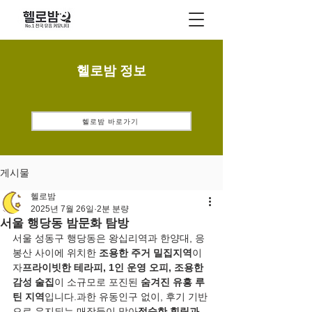
헬로밤 정보
헬로밤 바로가기
게시물
헬로밤
2025년 7월 26일
2분 분량
서울 행당동 밤문화 탐방
서울 성동구 행당동은 왕십리역과 한양대, 응
봉산 사이에 위치한 
조용한 주거 밀집지역
이
자
프라이빗한 테라피, 1인 운영 오피, 조용한 
감성 술집
이 소규모로 포진된 
숨겨진 유흥 루
틴 지역
입니다.과한 유동인구 없이, 후기 기반
으로 유지되는 매장들이 많아
정숙한 힐링과 