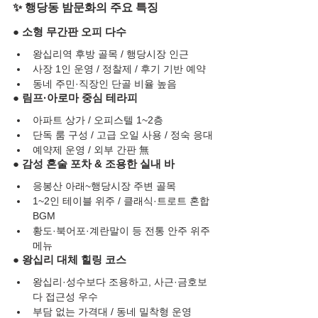
✨ 행당동 밤문화의 주요 특징
● 소형 무간판 오피 다수
왕십리역 후방 골목 / 행당시장 인근
사장 1인 운영 / 정찰제 / 후기 기반 예약
동네 주민·직장인 단골 비율 높음
● 림프·아로마 중심 테라피
아파트 상가 / 오피스텔 1~2층
단독 룸 구성 / 고급 오일 사용 / 정숙 응대
예약제 운영 / 외부 간판 無
● 감성 혼술 포차 & 조용한 실내 바
응봉산 아래~행당시장 주변 골목
1~2인 테이블 위주 / 클래식·트로트 혼합 
BGM
황도·북어포·계란말이 등 전통 안주 위주 
메뉴
● 왕십리 대체 힐링 코스
왕십리·성수보다 조용하고, 사근·금호보
다 접근성 우수
부담 없는 가격대 / 동네 밀착형 운영