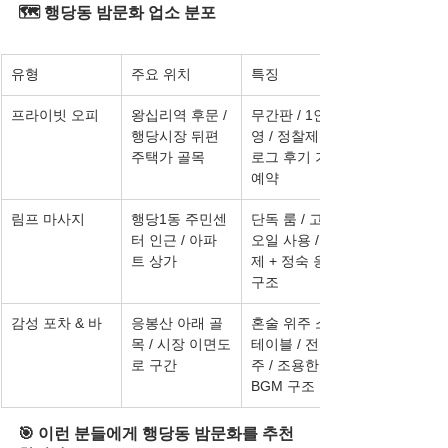
🗺️ 행당동 밤문화 업소 분포
유형
주요 위치
특징
프라이빗 오피
왕십리역 후문 / 
무간판 / 1인 운
행당시장 뒤편 
영 / 정찰제 / 블
주택가 골목
로그 후기 기반 
예약
림프 마사지
행당1동 주민센
단독 룸 / 고급 
터 인근 / 아파
오일 사용 / 예약
트 상가
제 + 정숙 응대 
구조
감성 포차 & 바
응봉산 아래 골
혼술 위주 소형 
목 / 시장 이면도
테이블 / 전통 안
로 구간
주 / 조용한 
BGM 구조
🎯 이런 분들에게 행당동 밤문화를 추천