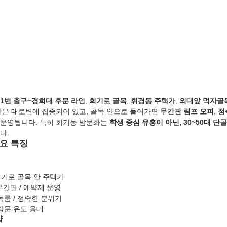
1번 출구~경희대 후문 라인
, 
회기로 골목
, 
휘경동 주택가
, 
외대앞 먹자골
란은 대로변에 집중되어 있고, 골목 안으로 들어가면 
무간판 림프 오피
, 
정
 운영됩니다. 특히 회기동 밤문화는 
학생 중심 유흥이 아닌, 30~50대 단
다.
요 특징
 회기로 골목 안 주택가
 무간판 / 예약제 운영
독룸 / 정숙한 분위기
재방문 유도 응대
샵