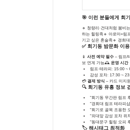
🎯 이런 분들에게 
🔹 청량리·건대처럼 붐비는
하는 힐링족🔹 아로마+림
기고 싶은 혼술족🔹 경희
✅ 회기동 밤문화 이용
📱 
사전 예약 필수
 – 림프/
보 연계 가능🕰️ 
운영 시간
림프·테라피: 15:00 ~ 
감성 포차: 17:30 ~ 23
💳 
결제 방식
 – 카드 미지
🔍 회기동 유흥 정보
"회기동 무간판 림프 
"경희대 림프 테라피샵
"회기로 골목 조용한 
"외대앞 감성 포차 위치
"동대문구 힐링 오피 
🏷️ 해시태그 최적화