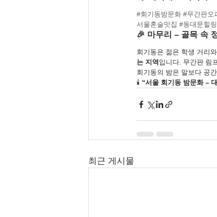
#회기동밤문화
#무간판오
서울혼술맛집
#동대문힐
🎉 마무리 – 골목 
회기동은 젊은 학생 거리와
는 지역
입니다. 무간판 림
회기동의 밤은 말보다 공간
🕯️ 
“서울 회기동 밤문화 – 
최근 게시물