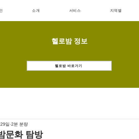
인
소개
서비스
지역별
헬로밤 정보
헬로밤 바로가기
 29일
2분 분량
밤문화 탐방