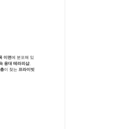
목 이면
에 분포해 있
숙 응대 테라피샵
, 
골층
이 찾는 
프라이빗 