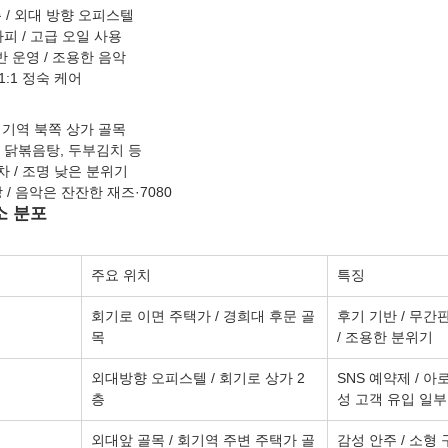
 / 외대 방향 오피스텔
피 / 고급 오일 사용
반 운영 / 조용한 음악
1:1 정숙 케어
 회기역 북쪽 상가 골목
 닭볶음탕, 두부김치 등
차 / 조명 낮은 분위기
 / 음악은 잔잔한 재즈·7080
소 분포
주요 위치
특징
회기로 이면 주택가 / 경희대 후문 골
후기 기반 / 무간판
목
/ 조용한 분위기
외대방향 오피스텔 / 회기로 상가 2
SNS 예약제 / 아
층
성 고객 유입 일부
외대앞 골목 / 회기역 주변 주택가 골
감성 안주 / 소형 구