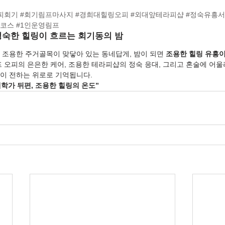
피회기
#회기림프마사지
#경희대힐링오피
#외대앞테라피샵
#정숙유흥
링코스
#1인운영림프
속 정숙한 힐링이 흐르는 회기동의 밤
 조용한 주거골목이 맞닿아 있는 동네답게, 밤이 되면 
조용한 힐링 유흥
프 오피의 은은한 케어, 조용한 테라피샵의 정숙 응대, 그리고 혼술에 어울
이 전하는 위로로 기억됩니다.
대학가 뒤편, 조용한 힐링의 온도”