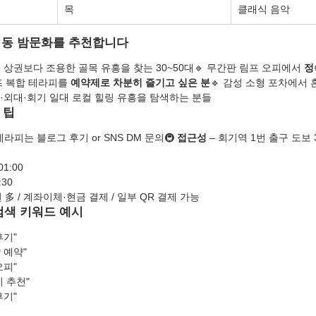
목
클래식 음악
회기동 밤문화를 추천합니다
 상권보다 조용한 골목 유흥을 찾는 30~50대🔹 무간판 림프 오피에서 
정
프 복합 테라피를 
예약제로 차분히 즐기고 싶은 분
🔹 감성 소형 포차에서
대·외대·회기 일대 로컬 힐링 유흥을 탐색하는 분들
 팁
테라피는 블로그 후기 or SNS DM 문의🚇 
접근성
 – 회기역 1번 출구 도보 
01:00
:30
원 多 / 계좌이체·현금 결제 / 일부 QR 결제 가능
 검색 키워드 예시
후기"
 예약"
오피"
 추천"
후기"