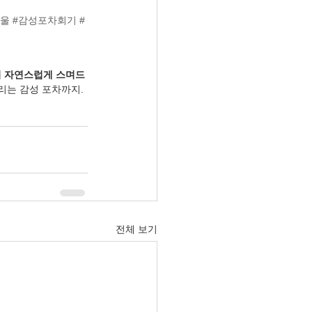
서울
#감성포차회기
#
이 자연스럽게 스며드
리는 감성 포차까지. 
전체 보기