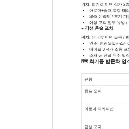
위치: 회기로 이면 상가 2층
아로마+림프 복합 테라
SNS 예약제 / 후기 기
여성 고객 일부 유입 / 
● 감성 혼술 포차
위치: 외대앞 이면 골목 /
안주: 명란오일파스타,
테이블 3~4개 소형 포
소개 or 단골 위주 입장
🗺️ 회기동 밤문화 업
유형
림프 오피
아로마 테라피샵
감성 포차