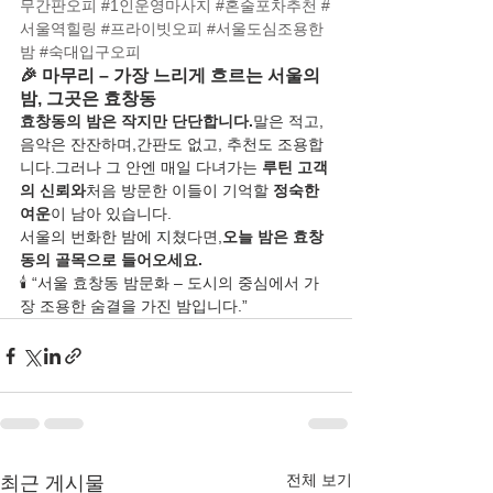
무간판오피
#1인운영마사지
#혼술포차추천
#
서울역힐링
#프라이빗오피
#서울도심조용한
밤
#숙대입구오피
🎉 마무리 – 가장 느리게 흐르는 서울의 
밤, 그곳은 효창동
효창동의 밤은 작지만 단단합니다.
말은 적고, 
음악은 잔잔하며,간판도 없고, 추천도 조용합
니다.그러나 그 안엔 매일 다녀가는 
루틴 고객
의 신뢰와
처음 방문한 이들이 기억할 
정숙한 
여운
이 남아 있습니다.
서울의 번화한 밤에 지쳤다면,
오늘 밤은 효창
동의 골목으로 들어오세요.
🕯️ “서울 효창동 밤문화 – 도시의 중심에서 가
장 조용한 숨결을 가진 밤입니다.”
전체 보기
최근 게시물