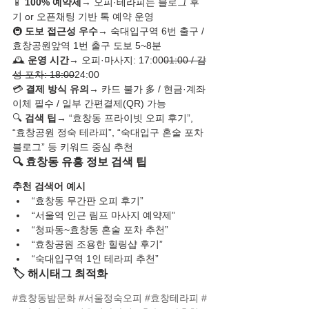
📱 
100% 예약제
→ 오피·테라피는 블로그 후
기 or 오픈채팅 기반 톡 예약 운영
🚇 
도보 접근성 우수
→ 숙대입구역 6번 출구 / 
효창공원앞역 1번 출구 도보 5~8분
🕰️ 
운영 시간
→ 오피·마사지: 17:00
01:00 / 감
성 포차: 18:00
24:00
💳 
결제 방식 유의
→ 카드 불가 多 / 현금·계좌
이체 필수 / 일부 간편결제(QR) 가능
🔍 
검색 팁
→ “효창동 프라이빗 오피 후기”, 
“효창공원 정숙 테라피”, “숙대입구 혼술 포차 
블로그” 등 키워드 중심 추천
🔍 효창동 유흥 정보 검색 팁
추천 검색어 예시
“효창동 무간판 오피 후기”
“서울역 인근 림프 마사지 예약제”
“청파동~효창동 혼술 포차 추천”
“효창공원 조용한 힐링샵 후기”
“숙대입구역 1인 테라피 추천”
🏷️ 해시태그 최적화
#효창동밤문화
#서울정숙오피
#효창테라피
#