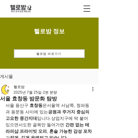
헬로밤 정보
헬로밤 바로가기
게시물
헬로밤
2025년 7월 25일
2분 분량
서울 효창동 밤문화 탐방
서울 용산구 
효창동
은서울역 서남쪽, 청파동
과 용문동 사이에 있는
공원과 주거지 중심의 
고요한 중간지대
입니다.상업지구에 딱 붙어 
있으면서도한 골목만 들어가면 
간판 없는 테
라피샵
,
프라이빗 오피
, 
혼술 가능한 감성 포차
가
작게, 깊게 운영되고 있습니다.