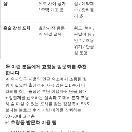
샵
위로 사이 상가 
심 / 예약제 필
/ 주택 개조 룸
수 / 핫타월 마무
리 多
혼술 감성 포차
효창시장·용문
황도, 북어포, 계
역 연결 골목
란말이 등 소형 
안주 / 조용한 분
위기 / 단골 중
심 운영
🎯 이런 분들에게 효창동 밤문화를 추천
합니다
🔹 숙대입구·서울역 인근 숙소에서 조용한 힐
링이 필요한 출장객🔹 자극 없는 1:1 수기 테
라피를 찾는 중장년 루틴 이용자🔹 단골 응대 
+ 정찰제를 선호하는 실속파 고객🔹 혼자 조용
히 술 마실 수 있는 포차를 찾는 감성족🔹 SNS
보다는 블로그 후기 기반 예약을 신뢰하는 
30~50대 고객층
✅ 효창동 밤문화 이용 팁