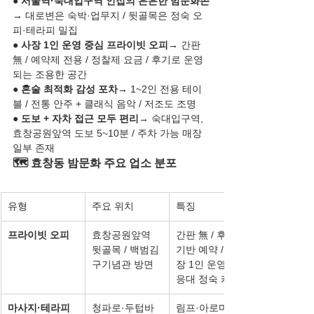
● 
서울역·숙대입구역 인접의 은은한 밤문화존
→ 대로변은 숙박·업무지 / 뒷골목은 정숙 오
피·테라피 밀집
● 
사장 1인 운영 중심 프라이빗 오피
→ 간판 
無 / 예약제 전용 / 정찰제 요금 / 후기로 운영
되는 조용한 공간
● 
혼술 최적화 감성 포차
→ 1~2인 전용 테이
블 / 전통 안주 + 클래식 음악 / 저조도 조명
● 
도보 + 자차 접근 모두 편리
→ 숙대입구역, 
효창공원앞역 도보 5~10분 / 주차 가능 매장 
일부 존재
🗺️ 효창동 밤문화 주요 업소 분포
유형
주요 위치
특징
프라이빗 오피
효창공원앞역 
간판 無 / 후기 
뒷골목 / 백범김
기반 예약 / 사
구기념관 방면
장 1인 운영 / 무
응대 정숙 케어
마사지·테라피
청파로·두텁바
림프·아로마 중