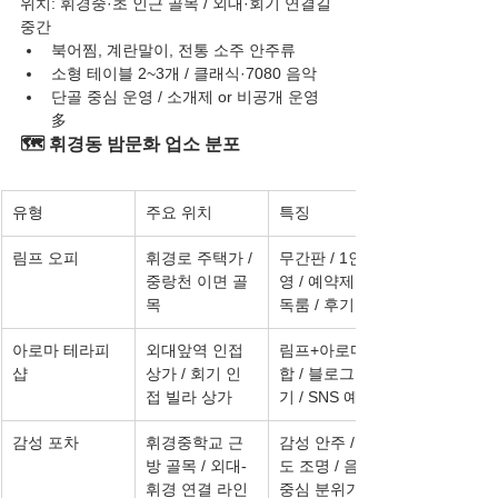
위치: 휘경중·초 인근 골목 / 외대·회기 연결길 
중간
북어찜, 계란말이, 전통 소주 안주류
소형 테이블 2~3개 / 클래식·7080 음악
단골 중심 운영 / 소개제 or 비공개 운영 
多
🗺️ 휘경동 밤문화 업소 분포
유형
주요 위치
특징
림프 오피
휘경로 주택가 / 
무간판 / 1인 운
중랑천 이면 골
영 / 예약제 / 단
목
독룸 / 후기 기반
아로마 테라피
외대앞역 인접 
림프+아로마 복
샵
상가 / 회기 인
합 / 블로그 후
접 빌라 상가
기 / SNS 예약제
감성 포차
휘경중학교 근
감성 안주 / 저조
방 골목 / 외대-
도 조명 / 음악 
휘경 연결 라인
중심 분위기 / 단