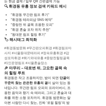
는 현금 결제 / 일부 QR 간편결제 가능
🔍 휘경동 유흥 정보 검색 키워드 예시
"휘경동 무간판 림프 후기"
"휘경동 테라피샵 SNS 예약"
"중랑천 뒤 골목 조용한 오피"
"휘경 혼술 포차 위치 추천"
"동대문 림프 힐링 후기"
🏷️ 해시태그 최적화
#휘경동밤문화
#무간판오피휘경
#휘경림프마
사지
#서울동대문테라피
#정숙유흥휘경
#감
성포차휘경
#회기외대유흥
#중랑천힐링골목
#1인운영림프
#서울혼술장소
🎉 마무리 – 대로변 뒤, 고요한 골목 속
의 힐링 루트
휘경동은 작고 조용하지만, 밤이 되면 
단골이 
꾸준히 찾는 은은한 유흥의 결
이 살아 있는 동
네입니다. 무간판 림프 오피의 프라이버시, 조
용한 음악과 향기 속 테라피, 그리고 혼술과 대
화를 위한 소형 포차까지. 휘경동 밤문화는 알
아본 사람만 다시 찾는, 진짜 ‘로컬 힐링’의 밤