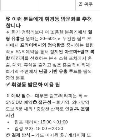
골 위주
🎯 이런 분들에게 휘경동 밤문화를 추천
합니다
🔹 회기·청량리보다 더 조용한 분위기에서 
힐
링 유흥
을 원하는 30~50대🔹 무간판 림프 오
피에서 
프라이버시와 정숙함
을 중시하는 힐링
족🔹 SNS 예약을 통해 정제된 
아로마+림프 복
합 테라피
를 선호하는 분🔹 소형 포차에서 혼
술, 대화, 휴식을 즐기고 싶은 혼술족🔹 외대·
회기역 주변에서 
단골 기반 유흥 루트
를 탐색 
중인 분들
✅ 휘경동 밤문화 이용 팁
📱 
예약 필수
 – 대부분 림프/테라피는 톡 or 
SNS DM 예약🚇 
접근성
 – 회기역, 외대앞역 
도보 5분 내외 / 중랑천 산책로 연결🕰️ 
운영 
시간
림프·테라피: 15:00 ~ 01:00
감성 포차: 18:00 ~ 23:30
💳 
결제 방식
 – 카드 미지원 多 / 계좌이체 또