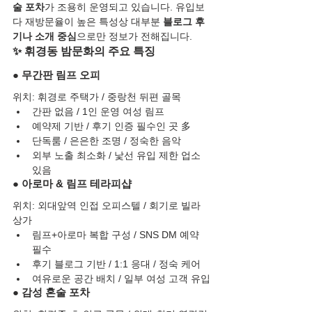
술 포차
가 조용히 운영되고 있습니다. 유입보
다 재방문율이 높은 특성상 대부분 
블로그 후
기나 소개 중심
으로만 정보가 전해집니다.
✨ 휘경동 밤문화의 주요 특징
● 무간판 림프 오피
위치: 휘경로 주택가 / 중랑천 뒤편 골목
간판 없음 / 1인 운영 여성 림프
예약제 기반 / 후기 인증 필수인 곳 多
단독룸 / 은은한 조명 / 정숙한 음악
외부 노출 최소화 / 낯선 유입 제한 업소 
있음
● 아로마 & 림프 테라피샵
위치: 외대앞역 인접 오피스텔 / 회기로 빌라 
상가
림프+아로마 복합 구성 / SNS DM 예약 
필수
후기 블로그 기반 / 1:1 응대 / 정숙 케어
여유로운 공간 배치 / 일부 여성 고객 유입
● 감성 혼술 포차