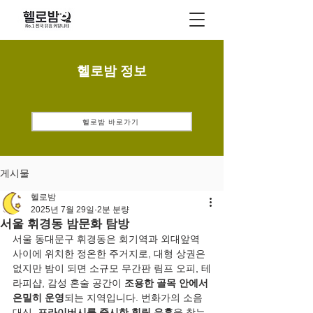
헬로밤 정보
헬로밤 바로가기
게시물
헬로밤
2025년 7월 29일
2분 분량
서울 휘경동 밤문화 탐방
서울 동대문구 휘경동은 회기역과 외대앞역 
사이에 위치한 정온한 주거지로, 대형 상권은 
없지만 밤이 되면 소규모 무간판 림프 오피, 테
라피샵, 감성 혼술 공간이 
조용한 골목 안에서 
은밀히 운영
되는 지역입니다. 번화가의 소음 
대신, 
프라이버시를 중시한 힐링 유흥
을 찾는 