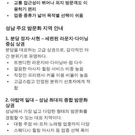
교통 접근성이 뛰어나 외지 방문객도 이
용하기 편리
업종 종류가 넓어 목적별 선택이 쉬움
성남 주요 밤문화 지역 안내
1. 분당 정자·서현 – 세련된 라운지·다이닝 
중심 상권
분당을 대표하는 고급 상권으로, 감각적인 야
간 분위기로 유명하다.
트렌디한 라운지바·다이닝바·펍 다수
깔끔한 마사지·힐링 서비스 비중 높음
직장인·프리랜서·커플 이용 비율이 높음
고급스럽고 안정된 분위기 선호자에게 적
합
2. 야탑역 일대 – 성남 최대의 종합 밤문화 
상권
성남에서 가장 넓고 다양한 형태의 밤문화를 
경험할 수 있는 대표 지역이다.
대형 주점·바·포차·노래형 업종까지 다양
스웨디시·힐링 마사지 등 업종 선택 폭이 