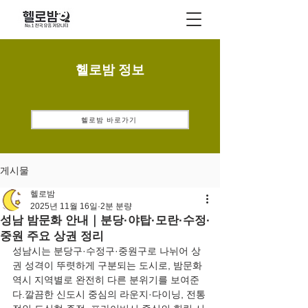
헬로밤 정보
헬로밤 바로가기
게시물
헬로밤
2025년 11월 16일
2분 분량
성남 밤문화 안내｜분당·야탑·모란·수정·
중원 주요 상권 정리
성남시는 분당구·수정구·중원구로 나뉘어 상
권 성격이 뚜렷하게 구분되는 도시로, 밤문화 
역시 지역별로 완전히 다른 분위기를 보여준
다.깔끔한 신도시 중심의 라운지·다이닝, 전통