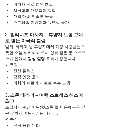
여행자 피로 회복 최고
시원함과 개운함이 강함
가격 대비 만족도 높음
스트레칭 기반이라 유연성 증가
2. 발리니즈 마사지 – 휴양지 느낌 그대
로 받는 이국적 힐링
발리, 하와이 등 휴양지에서 가장 사랑받는 독
특한 오일 테라피.아로마 향과 깊은 롱 스트로
크가 합쳐져 
감성 힐링
 효과가 강합니다.
✔ 특징
전신 릴렉스
감정 안정 효과
여행의 피로가 사르르 녹는 느낌
3. 스톤 테라피 – 여행 스트레스 해소에 
최고
뜨겁게 데워진 바위(핫스톤)를 이용해근육 깊
은 곳까지 이완시키는 테라피.
✔ 특징
근육 뭉침 완화