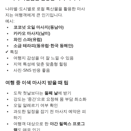
나라별·도시별로 로컬 특산물을 활용한 마사
지는 여행객에게 큰 인기입니다.
예시:
코코넛 오일 마사지(동남아)
카카오 마사지(남미)
와인 스파(유럽)
소금 테라피(동유럽·한국 동해안)
✔ 특징
여행지 감성을 더 잘 느낄 수 있음
지역 특성에 맞춘 맞춤형 힐링
사진·SNS 반응 좋음
여행 중 이색 마사지 받을 때 팁
도착 첫날보다는 
둘째 날
에 받기
강도는 ‘중간’으로 요청해 몸 부담 최소화
오일 알레르기 여부 확인
과도한 일정을 잡기 전 마사지 예약은 피
하기
여행객 대상으로 한 
야간 릴렉스 프로그
램
도 매우 인기