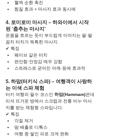
혈액 순환 촉진
찜질 효과 + 마사지 효과 동시에
4. 로미로미 마사지 – 하와이에서 시작
된 ‘춤추는 마사지’
온몸을 흐르는 듯이 부드럽게 이어지는 팔·팔
꿈치 터치가 독특한 마사지.
✔ 특징
웨이브 같은 터치
편안함·안정감 매우 강함
스트레스로 굳어진 어깨·등에 효과적
5. 하맘(터키식 스파) – 여행객이 사랑하
는 이색 스파 체험
터키 여행의 필수 코스인 
하맘(Hammam)
은대
리석 뜨거운 방에서 스크럽과 전통 비누 마사
지를 받는 체험형 스파입니다.
✔ 특징
각질 제거
땀 배출로 디톡스
여행 중 쌓인 피로 크게 완화