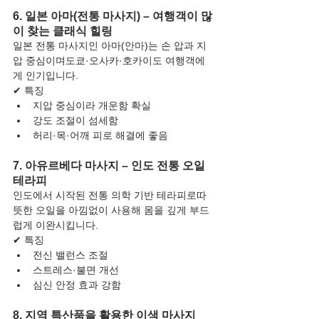
6. 일본 아마(전통 마사지) – 여행객이 많
이 찾는 클래식 힐링
일본 전통 마사지인 아마(안마)는 손 압과 지
압 중심이며도쿄·오사카·호카이도 여행객에
게 인기입니다.
✔ 특징
지압 중심이라 개운함 확실
강도 조절이 섬세함
허리·목·어깨 피로 해결에 좋음
7. 아유르베다 마사지 – 인도 전통 오일 
테라피
인도에서 시작된 전통 의학 기반 테라피로따
뜻한 오일을 아낌없이 사용해 몸을 깊게 부드
럽게 이완시킵니다.
✔ 특징
전신 밸런스 조절
스트레스·불면 개선
심신 안정 효과 강함
8. 지역 특산품을 활용한 이색 마사지