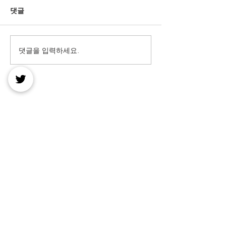
댓글
댓글을 입력하세요.
헬로밤 도메인 패턴 안내
타이 마사지 후기
페이지
확인이 중요한 
헬로밤의 공식 최신주소 바로가기 링크만 제공할 뿐
헬로밤과의 관계는 없습니다
고객센터