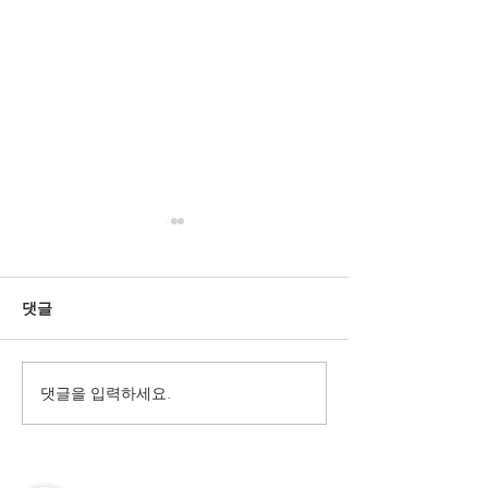
댓글
댓글을 입력하세요.
헬로밤 도메인 패턴 안내
유흥정보사이트 
페이지
꼭 확인해야 할 